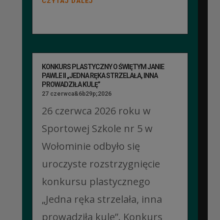
CZYTAJ DALEJ
KONKURS PLASTYCZNY O ŚWIĘTYM JANIE
PAWLE II „JEDNA RĘKA STRZELAŁA, INNA
PROWADZIŁA KULĘ”
27 czerwca&6b29p;2026
26 czerwca 2026 roku w
Sportowej Szkole nr 5 w
Wołominie odbyło się
uroczyste rozstrzygnięcie
konkursu plastycznego
„Jedna ręka strzelała, inna
prowadziła kulę”. Konkurs