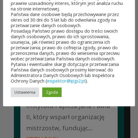
KLASYCZNYCH.
prawnie uzasadniony interes, którym jest analiza ruchu
10 lipca&7b19p;2026
na stronie internetowej.
Państwa dane osobowe będą przechowywane przez
W dniach 6–10 lipca 2026 r. w
okres od 30 dni do 5 lat lub do odwołania zgody na
przetwarzanie danych osobowych.
Collegium Marianum w
Posiadają Państwo prawo dostępu do treści swoich
danych osobowych, prawo do ich sprostowania,
Pelplinie odbyły się
usunięcia, jak również prawo do ograniczenia ich
przetwarzania; prawo do cofnięcia zgody, prawo do
Jubileuszowe XXV
przenoszenia danych, prawo do wniesienia sprzeciwu
wobec przetwarzania Państwa danych osobowych.
Mistrzostwa Polski
Pytania i ewentualne skargi dotyczące przetwarzania
Państwa danych osobowych prosimy kierować do
Duchowieństwa w Szachach
Administratora Danych Osobowych lub Inspektora
Ochrony Danych (
inspektor@ipjp2.pl
).
Klasycznych. Wydarzenie
Ustawienia
Zgoda
zostało objęte patronatem
Instytutu Papieża Jana Pawła
II, który wsparł organizację
mistrzostw, fundując...