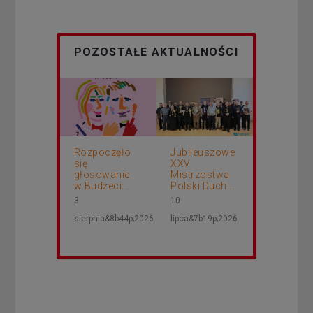
POZOSTAŁE AKTUALNOŚCI
Rozpoczęło
Jubileuszowe
się
XXV
głosowanie
Mistrzostwa
w Budżeci...
Polski Duch...
3
10
sierpnia&8b44p;2026
lipca&7b19p;2026