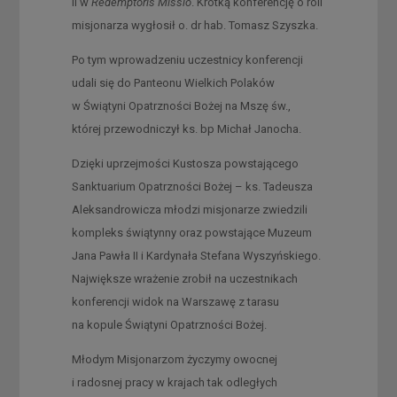
II w
Redemptoris Missio
. Krótką konferencję o roli
misjonarza wygłosił o. dr hab. Tomasz Szyszka.
Po tym wprowadzeniu uczestnicy konferencji
udali się do Panteonu Wielkich Polaków
w Świątyni Opatrzności Bożej na Mszę św.,
której przewodniczył ks. bp Michał Janocha.
Dzięki uprzejmości Kustosza powstającego
Sanktuarium Opatrzności Bożej – ks. Tadeusza
Aleksandrowicza młodzi misjonarze zwiedzili
kompleks świątynny oraz powstające Muzeum
Jana Pawła II i Kardynała Stefana Wyszyńskiego.
Największe wrażenie zrobił na uczestnikach
konferencji widok na Warszawę z tarasu
na kopule Świątyni Opatrzności Bożej.
Młodym Misjonarzom życzymy owocnej
i radosnej pracy w krajach tak odległych