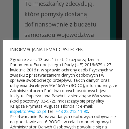
To mieszkańcy zdecydują,
które pomysły dostaną
dofinansowanie z budżetu
samorządu województwa
mazowieckiego. Do rozdania
INFORMACJA NA TEMAT CIASTECZEK
jest aż 30 mln zł! Mieszkańcy
Zgodnie z art. 13 ust. 1 i ust. 2 rozporządzenia
Parlamentu Europejskiego i Rady (UE) 2016/679 z 27
województwa mazowieckiego
kwietnia 2016 r. w sprawie ochrony osób fizycznych w
związku z przetwarzaniem danych osobowych i w
po...
sprawie swobodnego przepływu takich danych oraz
uchylenia dyrektywy 95/46/WE (RODO), informujemy, że
CZYTAJ DALEJ
Administratorem Państwa danych osobowych jest
Instytut Papieża Jana Pawła II z siedzibą w Warszawie
(kod pocztowy: 02-972), mieszczący się przy ulicy
Księdza Prymasa Augusta Hlonda 1; e-mail:
inspektor@ipjp2.pl
; tel.:
+48 22 213 11 90
.
Przetwarzanie Państwa danych osobowych odbywa się
JUBILEUSZOWE XXV MISTRZOSTWA POLSKI
na podstawie art. 6 RODO i w celach marketingowych
DUCHOWIEŃSTWA W SZACHACH
Administrator Danych Osobowych powołuje się na