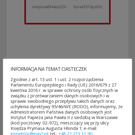
sierpnia&8b44p;2026
lipca&7b19p;2026
INFORMACJA NA TEMAT CIASTECZEK
Zgodnie z art. 13 ust. 1 i ust. 2 rozporządzenia
POZOSTAŁE AKTUALNOŚCI
Parlamentu Europejskiego i Rady (UE) 2016/679 z 27
kwietnia 2016 r. w sprawie ochrony osób fizycznych w
związku z przetwarzaniem danych osobowych i w
sprawie swobodnego przepływu takich danych oraz
uchylenia dyrektywy 95/46/WE (RODO), informujemy, że
Administratorem Państwa danych osobowych jest
Instytut Papieża Jana Pawła II z siedzibą w Warszawie
ROZPOCZĘŁO SIĘ GŁOSOWANIE W BUDŻECIE
(kod pocztowy: 02-972), mieszczący się przy ulicy
OBYWATELSKIM MAZOWSZA!
Księdza Prymasa Augusta Hlonda 1; e-mail:
03 sierpnia&8b44p;2026
inspektor@ipjp2.pl
; tel.:
+48 22 213 11 90
.