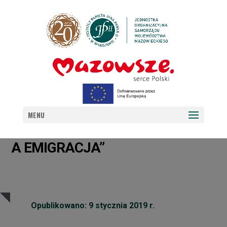
NOWOŚĆ WYDAWNICZA:
„BUDOWANIE WIĘZI
MENU
W MAŁŻEŃSTWIE I RODZINIE
A EMIGRACJA”
Opublikowano: 9 stycznia 2019 r.