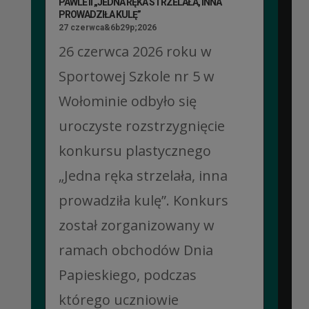
PAWLE II „JEDNA RĘKA STRZELAŁA, INNA
PROWADZIŁA KULĘ”
27 czerwca&6b29p;2026
26 czerwca 2026 roku w
Sportowej Szkole nr 5 w
Wołominie odbyło się
uroczyste rozstrzygnięcie
konkursu plastycznego
„Jedna ręka strzelała, inna
prowadziła kulę”. Konkurs
został zorganizowany w
ramach obchodów Dnia
Papieskiego, podczas
którego uczniowie