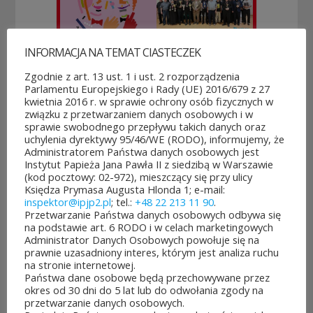
Rozpoczęło
Jubileuszowe
INFORMACJA NA TEMAT CIASTECZEK
się
XXV
głosowanie
Mistrzostwa
Zgodnie z art. 13 ust. 1 i ust. 2 rozporządzenia
w Budżeci...
Polski Duch...
Parlamentu Europejskiego i Rady (UE) 2016/679 z 27
3
10
kwietnia 2016 r. w sprawie ochrony osób fizycznych w
związku z przetwarzaniem danych osobowych i w
sierpnia&8b44p;2026
lipca&7b19p;2026
sprawie swobodnego przepływu takich danych oraz
uchylenia dyrektywy 95/46/WE (RODO), informujemy, że
Administratorem Państwa danych osobowych jest
Instytut Papieża Jana Pawła II z siedzibą w Warszawie
(kod pocztowy: 02-972), mieszczący się przy ulicy
Księdza Prymasa Augusta Hlonda 1; e-mail:
inspektor@ipjp2.pl
; tel.:
+48 22 213 11 90
.
Przetwarzanie Państwa danych osobowych odbywa się
na podstawie art. 6 RODO i w celach marketingowych
Administrator Danych Osobowych powołuje się na
prawnie uzasadniony interes, którym jest analiza ruchu
na stronie internetowej.
Państwa dane osobowe będą przechowywane przez
POZOSTAŁE AKTUALNOŚCI
okres od 30 dni do 5 lat lub do odwołania zgody na
przetwarzanie danych osobowych.