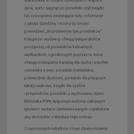
wskazówek w różnych dziedzinach i etapach
życia, warto sięgnąć po poradniki czyli książki
lub czasopisma zawierające rady i informacje
z jakiejś dziedziny. I można by śmiało
powiedzieć „ile problemów tyle poradników”.
Księgarze i wydawcy oferują tysiące tytułów
począwszy od poradników kulinarnych,
wędkarskich, ogrodniczych poprzez te, które
oferują rozwiązania bardziej dla ducha i psychiki
człowieka a więc: poradniki małżeńskie,
przewodniki duchowe, poradniki dla piszących
teksty naukowe, książki dla szefów
i przywódców, poradniki o wychowaniu dzieci.
Biblioteka IPJPII dysponuje wieloma ciekawymi
tytułami i zachęca zainteresowanych czytelników
aby skorzystać z literatury tego rodzaju.
Z najnowszych nabytków z tego działu możemy