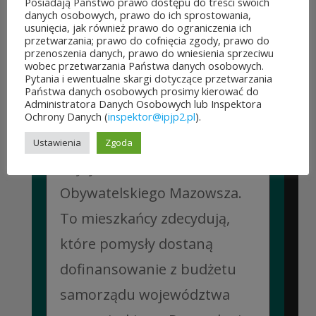
Posiadają Państwo prawo dostępu do treści swoich
danych osobowych, prawo do ich sprostowania,
usunięcia, jak również prawo do ograniczenia ich
przetwarzania; prawo do cofnięcia zgody, prawo do
przenoszenia danych, prawo do wniesienia sprzeciwu
wobec przetwarzania Państwa danych osobowych.
ROZPOCZĘŁO SIĘ GŁOSOWANIE W BUDŻECIE
Pytania i ewentualne skargi dotyczące przetwarzania
OBYWATELSKIM MAZOWSZA!
Państwa danych osobowych prosimy kierować do
03 sierpnia&8b44p;2026
Administratora Danych Osobowych lub Inspektora
Można już głosować
Ochrony Danych (
inspektor@ipjp2.pl
).
na projekty zgłoszone do 7.
Ustawienia
Zgoda
edycji Budżetu
Obywatelskiego Mazowsza.
To mieszkańcy zdecydują,
które pomysły dostaną
dofinansowanie z budżetu
samorządu województwa