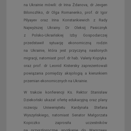
na Ukrainie mówili: dr Irina Żdanova, dr Jevgen
Bilonozhko, dr Olga Romanenko, prof. dr Igor
Pilyayev oraz Irina Konstankiewich z Rady
Najwyższej Ukrainy. Dr Oleksij Pasicznyk
z Polsko-Ukraińskiej Izby Gospodarczej
przedstawił sytuację ekonomiczną rodzin
na Ukrainie, która jest przyczyną nasilonych
migracji, natomiast prof. dr hab. Valeriy Kopiyka
oraz prof. dr Leonid Kistersky zaprezentowali
powiązania pomiędzy aksjologią a kierunkiem
przemian ekonomicznych na Ukrainie.
W trakcie konferencji Ks. Rektor Stanisław
Dziekoński ukazał ofertę edukacyjną oraz plany
rozwoju Uniwersytetu Kardynała Stefana
Wyszyńskiego, natomiast Senator Małgorzata
Kopiczko zaprosiła uczestników
na przyszłoroczne spotkanie do Warszawy.