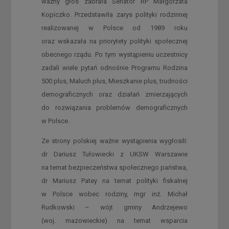
ważny głos zabrała Senator RP Małgorzata
Kopiczko. Przedstawiła zarys polityki rodzinnej
realizowanej w Polsce od 1989 roku
oraz wskazała na priorytety polityki społecznej
obecnego rządu. Po tym wystąpieniu uczestnicy
zadali wiele pytań odnośnie Programu Rodzina
500 plus, Maluch plus, Mieszkanie plus, trudności
demograficznych oraz działań zmierzających
do rozwiązania problemów demograficznych
w Polsce.
Ze strony polskiej ważne wystąpienia wygłosili:
dr Dariusz Tułowiecki z UKSW Warszawie
na temat bezpieczeństwa społecznego państwa,
dr Mariusz Patey na temat polityki fiskalnej
w Polsce wobec rodziny, mgr inż. Michał
Rudkowski – wójt gminy Andrzejewo
(woj. mazowieckie) na temat wsparcia