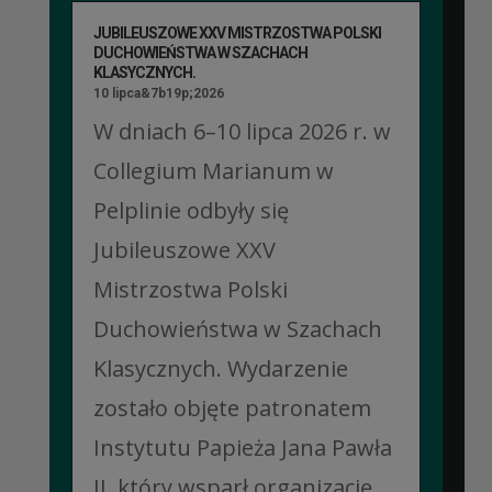
JUBILEUSZOWE XXV MISTRZOSTWA POLSKI
DUCHOWIEŃSTWA W SZACHACH
KLASYCZNYCH.
10 lipca&7b19p;2026
W dniach 6–10 lipca 2026 r. w
Collegium Marianum w
Pelplinie odbyły się
Jubileuszowe XXV
Mistrzostwa Polski
Duchowieństwa w Szachach
Klasycznych. Wydarzenie
zostało objęte patronatem
Instytutu Papieża Jana Pawła
II, który wsparł organizację