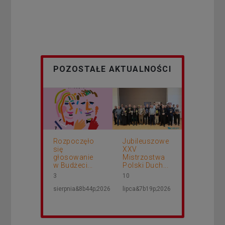
POZOSTAŁE AKTUALNOŚCI
Rozpoczęło
Jubileuszowe
się
XXV
głosowanie
Mistrzostwa
w Budżeci...
Polski Duch...
3
10
sierpnia&8b44p;2026
lipca&7b19p;2026