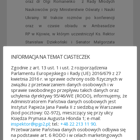
oraz dr Olgi Romanenko z Rady Młodych
Naukowców przy Ministerstwie Oświaty i Nauki
Ukrainy. W trakcie rozmów po konferencji
oraz w czasie obiadu w Ambasadzie
RP w Kijowie, w którym uczestniczył Ks. Rektor
Stanisław Dziekoński i Senator Małgorzata
Kopiczko, wyrażono chęć poświęcenia
INFORMACJA NA TEMAT CIASTECZEK
przyszłorocznej konferencji sprawie problemów
rodzin wynikających z migracji.
Zgodnie z art. 13 ust. 1 i ust. 2 rozporządzenia
Parlamentu Europejskiego i Rady (UE) 2016/679 z 27
kwietnia 2016 r. w sprawie ochrony osób fizycznych w
Konferencję transmitowała jedna z telewizji
związku z przetwarzaniem danych osobowych i w
ukraińskich, a ze strony polskiej relację
sprawie swobodnego przepływu takich danych oraz
uchylenia dyrektywy 95/46/WE (RODO), informujemy, że
przygotowała TVP Polonia i Telewizyjna Agencja
Administratorem Państwa danych osobowych jest
Informacyjna.
Instytut Papieża Jana Pawła II z siedzibą w Warszawie
(kod pocztowy: 02-972), mieszczący się przy ulicy
Księdza Prymasa Augusta Hlonda 1; e-mail:
inspektor@ipjp2.pl
; tel.:
+48 22 213 11 90
.
Przetwarzanie Państwa danych osobowych odbywa się
na podstawie art. 6 RODO i w celach marketingowych