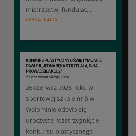
mistrzostw, fundując...
CZYTAJ DALEJ
KONKURS PLASTYCZNY O ŚWIĘTYM JANIE
PAWLE II „JEDNA RĘKA STRZELAŁA, INNA
PROWADZIŁA KULĘ”
27 czerwca&6b29p;2026
26 czerwca 2026 roku w
Sportowej Szkole nr 5 w
Wołominie odbyło się
uroczyste rozstrzygnięcie
konkursu plastycznego