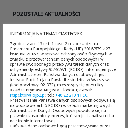
POZOSTAŁE AKTUALNOŚCI
INFORMACJA NA TEMAT CIASTECZEK
Zgodnie z art. 13 ust. 1 i ust. 2 rozporządzenia
Parlamentu Europejskiego i Rady (UE) 2016/679 z 27
ROZPOCZĘŁO SIĘ GŁOSOWANIE W BUDŻECIE
kwietnia 2016 r. w sprawie ochrony osób fizycznych w
OBYWATELSKIM MAZOWSZA!
związku z przetwarzaniem danych osobowych i w
03 sierpnia&8b44p;2026
sprawie swobodnego przepływu takich danych oraz
uchylenia dyrektywy 95/46/WE (RODO), informujemy, że
Można już głosować
Administratorem Państwa danych osobowych jest
Instytut Papieża Jana Pawła II z siedzibą w Warszawie
na projekty zgłoszone do 7.
(kod pocztowy: 02-972), mieszczący się przy ulicy
Księdza Prymasa Augusta Hlonda 1; e-mail:
edycji Budżetu
inspektor@ipjp2.pl
; tel.:
+48 22 213 11 90
.
Przetwarzanie Państwa danych osobowych odbywa się
Obywatelskiego Mazowsza.
na podstawie art. 6 RODO i w celach marketingowych
Administrator Danych Osobowych powołuje się na
To mieszkańcy zdecydują,
prawnie uzasadniony interes, którym jest analiza ruchu
na stronie internetowej.
które pomysły dostaną
Państwa dane osobowe będą przechowywane przez