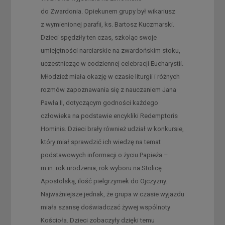
do Zwardonia. Opiekunem grupy był wikariusz
z wymienionej parafii, ks. Bartosz Kuczmarski.
Dzieci spędziły ten czas, szkoląc swoje
umiejętności narciarskie na zwardońskim stoku,
uczestnicząc w codziennej celebracji Eucharystii.
Młodzież miała okazję w czasie liturgii i różnych
rozmów zapoznawania się z nauczaniem Jana
Pawła II, dotyczącym godności każdego
człowieka na podstawie encykliki Redemptoris
Hominis. Dzieci brały również udział w konkursie,
który miał sprawdzić ich wiedzę na temat
podstawowych informacji o życiu Papieża –
m.in. rok urodzenia, rok wyboru na Stolicę
Apostolską, ilość pielgrzymek do Ojczyzny.
Najważniejsze jednak, że grupa w czasie wyjazdu
miała szansę doświadczać żywej wspólnoty
Kościoła. Dzieci zobaczyły dzięki temu