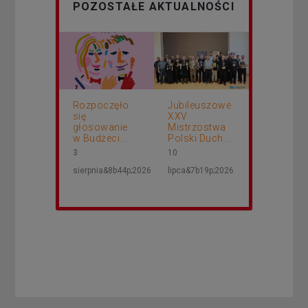
POZOSTAŁE AKTUALNOŚCI
Rozpoczęło
Jubileuszowe
się
XXV
głosowanie
Mistrzostwa
w Budżeci...
Polski Duch...
3
10
sierpnia&8b44p;2026
lipca&7b19p;2026