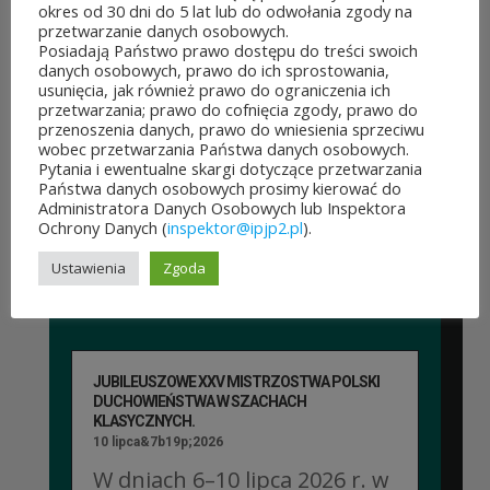
okres od 30 dni do 5 lat lub do odwołania zgody na
dofinansowanie z budżetu
przetwarzanie danych osobowych.
Posiadają Państwo prawo dostępu do treści swoich
samorządu województwa
danych osobowych, prawo do ich sprostowania,
usunięcia, jak również prawo do ograniczenia ich
mazowieckiego. Do rozdania
przetwarzania; prawo do cofnięcia zgody, prawo do
przenoszenia danych, prawo do wniesienia sprzeciwu
jest aż 30 mln zł! Mieszkańcy
wobec przetwarzania Państwa danych osobowych.
Pytania i ewentualne skargi dotyczące przetwarzania
województwa mazowieckiego
Państwa danych osobowych prosimy kierować do
Administratora Danych Osobowych lub Inspektora
po...
Ochrony Danych (
inspektor@ipjp2.pl
).
CZYTAJ DALEJ
Ustawienia
Zgoda
JUBILEUSZOWE XXV MISTRZOSTWA POLSKI
DUCHOWIEŃSTWA W SZACHACH
KLASYCZNYCH.
10 lipca&7b19p;2026
W dniach 6–10 lipca 2026 r. w