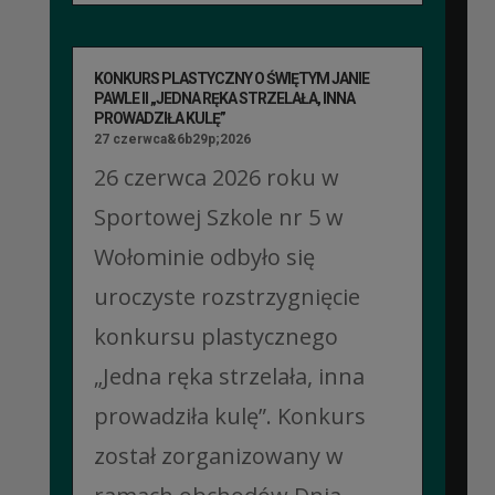
KONKURS PLASTYCZNY O ŚWIĘTYM JANIE
PAWLE II „JEDNA RĘKA STRZELAŁA, INNA
PROWADZIŁA KULĘ”
27 czerwca&6b29p;2026
26 czerwca 2026 roku w
Sportowej Szkole nr 5 w
Wołominie odbyło się
uroczyste rozstrzygnięcie
konkursu plastycznego
„Jedna ręka strzelała, inna
prowadziła kulę”. Konkurs
został zorganizowany w