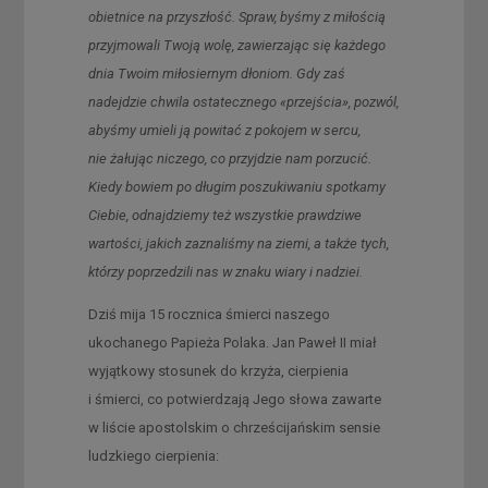
obietnice na przyszłość. Spraw, byśmy z miłością
przyjmowali Twoją wolę, zawierzając się każdego
dnia Twoim miłosiernym dłoniom. Gdy zaś
nadejdzie chwila ostatecznego «przejścia», pozwól,
abyśmy umieli ją powitać z pokojem w sercu,
nie żałując niczego, co przyjdzie nam porzucić.
Kiedy bowiem po długim poszukiwaniu spotkamy
Ciebie, odnajdziemy też wszystkie prawdziwe
wartości, jakich zaznaliśmy na ziemi, a także tych,
którzy poprzedzili nas w znaku wiary i nadziei.
Dziś mija 15 rocznica śmierci naszego
ukochanego Papieża Polaka. Jan Paweł II miał
wyjątkowy stosunek do krzyża, cierpienia
i śmierci, co potwierdzają Jego słowa zawarte
w liście apostolskim o chrześcijańskim sensie
ludzkiego cierpienia: