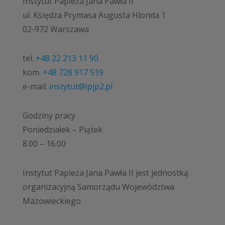
Instytut Papieża Jana Pawła II
ul. Księdza Prymasa Augusta Hlonda 1
02-972 Warszawa
tel.
+48 22 213 11 90
kom.
+48 728 917 519
e-mail:
instytut@ipjp2.pl
Godziny pracy
Poniedziałek – Piątek
8.00 – 16.00
Instytut Papieża Jana Pawła II jest jednostką
organizacyjną Samorządu Województwa
Mazowieckiego