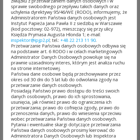
związku z przetwarzaniem danych osobowych i w
sprawie swobodnego przepływu takich danych oraz
uchylenia dyrektywy 95/46/WE (RODO), informujemy, że
Administratorem Państwa danych osobowych jest
Instytut Papieża Jana Pawła II z siedzibą w Warszawie
POZOSTAŁE AKTUALNOŚCI
(kod pocztowy: 02-972), mieszczący się przy ulicy
Księdza Prymasa Augusta Hlonda 1; e-mail:
inspektor@ipjp2.pl
; tel.:
+48 22 213 11 90
.
Przetwarzanie Państwa danych osobowych odbywa się
na podstawie art. 6 RODO i w celach marketingowych
Administrator Danych Osobowych powołuje się na
prawnie uzasadniony interes, którym jest analiza ruchu
na stronie internetowej.
ROZPOCZĘŁO SIĘ GŁOSOWANIE W BUDŻECIE
Państwa dane osobowe będą przechowywane przez
OBYWATELSKIM MAZOWSZA!
okres od 30 dni do 5 lat lub do odwołania zgody na
03 sierpnia&8b44p;2026
przetwarzanie danych osobowych.
Można już głosować
Posiadają Państwo prawo dostępu do treści swoich
danych osobowych, prawo do ich sprostowania,
na projekty zgłoszone do 7.
usunięcia, jak również prawo do ograniczenia ich
przetwarzania; prawo do cofnięcia zgody, prawo do
edycji Budżetu
przenoszenia danych, prawo do wniesienia sprzeciwu
wobec przetwarzania Państwa danych osobowych.
Obywatelskiego Mazowsza.
Pytania i ewentualne skargi dotyczące przetwarzania
Państwa danych osobowych prosimy kierować do
To mieszkańcy zdecydują,
Administratora Danych Osobowych lub Inspektora