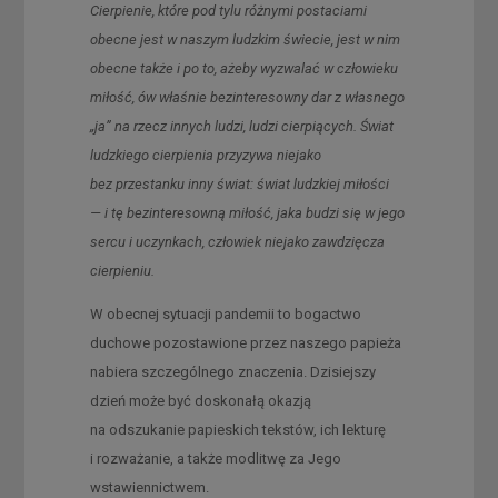
Cierpienie, które pod tylu różnymi postaciami
obecne jest w naszym ludzkim świecie, jest w nim
obecne także i po to, ażeby wyzwalać w człowieku
miłość, ów właśnie bezinteresowny dar z własnego
„ja” na rzecz innych ludzi, ludzi cierpiących. Świat
ludzkiego cierpienia przyzywa niejako
bez przestanku inny świat: świat ludzkiej miłości
— i tę bezinteresowną miłość, jaka budzi się w jego
sercu i uczynkach, człowiek niejako zawdzięcza
cierpieniu.
W obecnej sytuacji pandemii to bogactwo
duchowe pozostawione przez naszego papieża
nabiera szczególnego znaczenia. Dzisiejszy
dzień może być doskonałą okazją
na odszukanie papieskich tekstów, ich lekturę
i rozważanie, a także modlitwę za Jego
wstawiennictwem.