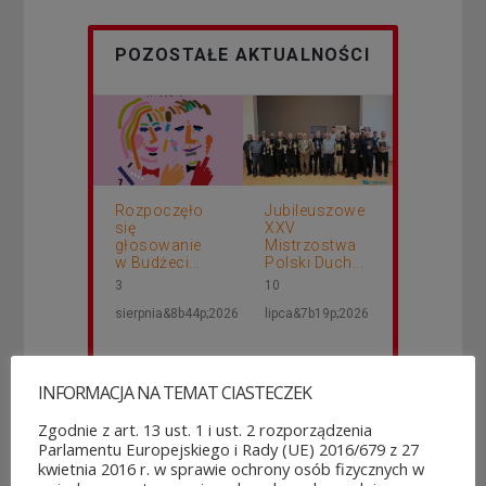
POZOSTAŁE AKTUALNOŚCI
Rozpoczęło
Jubileuszowe
się
XXV
głosowanie
Mistrzostwa
w Budżeci...
Polski Duch...
3
10
sierpnia&8b44p;2026
lipca&7b19p;2026
INFORMACJA NA TEMAT CIASTECZEK
Zgodnie z art. 13 ust. 1 i ust. 2 rozporządzenia
Parlamentu Europejskiego i Rady (UE) 2016/679 z 27
kwietnia 2016 r. w sprawie ochrony osób fizycznych w