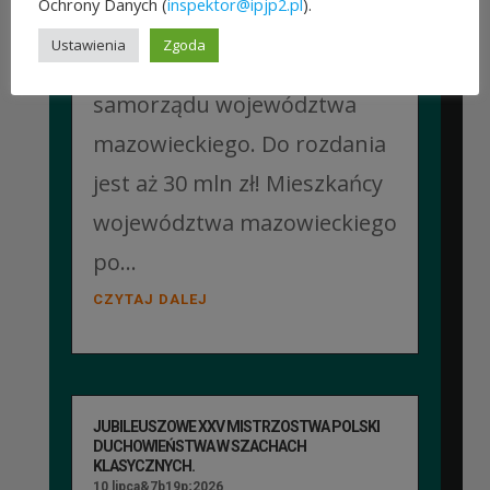
Ochrony Danych (
inspektor@ipjp2.pl
).
które pomysły dostaną
Ustawienia
Zgoda
dofinansowanie z budżetu
samorządu województwa
mazowieckiego. Do rozdania
jest aż 30 mln zł! Mieszkańcy
województwa mazowieckiego
po...
CZYTAJ DALEJ
JUBILEUSZOWE XXV MISTRZOSTWA POLSKI
DUCHOWIEŃSTWA W SZACHACH
KLASYCZNYCH.
10 lipca&7b19p;2026