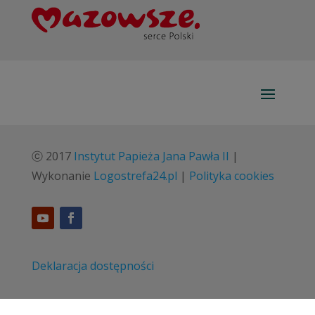
ⓒ 2017
Instytut Papieża Jana Pawła II
|
Wykonanie
Logostrefa24.pl
|
Polityka cookies
Deklaracja dostępności
Standardy ochrony małoletnich