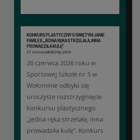
KONKURS PLASTYCZNY O ŚWIĘTYM JANIE
PAWLE II „JEDNA RĘKA STRZELAŁA, INNA
PROWADZIŁA KULĘ”
27 czerwca&6b29p;2026
26 czerwca 2026 roku w
Sportowej Szkole nr 5 w
Wołominie odbyło się
uroczyste rozstrzygnięcie
konkursu plastycznego
„Jedna ręka strzelała, inna
prowadziła kulę”. Konkurs