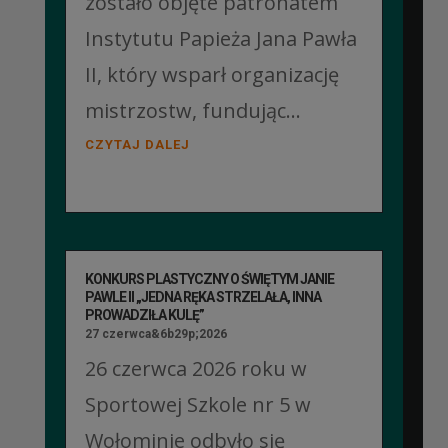
zostało objęte patronatem
Instytutu Papieża Jana Pawła
II, który wsparł organizację
mistrzostw, fundując...
CZYTAJ DALEJ
KONKURS PLASTYCZNY O ŚWIĘTYM JANIE
PAWLE II „JEDNA RĘKA STRZELAŁA, INNA
PROWADZIŁA KULĘ”
27 czerwca&6b29p;2026
26 czerwca 2026 roku w
Sportowej Szkole nr 5 w
Wołominie odbyło się