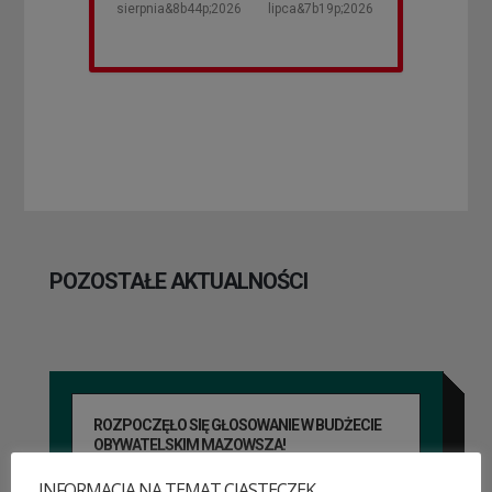
sierpnia&8b44p;2026
lipca&7b19p;2026
POZOSTAŁE AKTUALNOŚCI
ROZPOCZĘŁO SIĘ GŁOSOWANIE W BUDŻECIE
OBYWATELSKIM MAZOWSZA!
03 sierpnia&8b44p;2026
INFORMACJA NA TEMAT CIASTECZEK