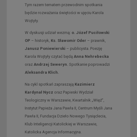
Tym razem tematem przewodnim spotkania
będzie rozważania świętości w ujęciu Karola
Wojtyły.
W dyskusji udział wezmą:
o. Józef Puciłowski
OP
– historyk,
Ks. Sławomir Oder
– prawnik,
Janusz Poniewierski
– publicysta. Poezję
Karola Wojtyły czytać będą
Anna Nehrebecka
oraz
Andrzej Seweryn.
Spotkanie poprowadzi
Aleksandra Klich.
Na cykl spotkań zapraszają
Kazimierz
Kardynał Nycz
oraz Papieski Wydział
Teologiczny w Warszawie, Kwartalnik „Więź”,
Instytut Papieża Jana Pawła II, Centrum Myśli Jana
Pawła II, Fundacja Dzieło Nowego Tysiąclecia,
Klub Inteligencji Katolickiej w Warszawie,
Katolicka Agencja Informacyjna.