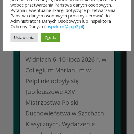
wobec przetwarzania Państwa danych osobowych.
Pytania i ewentualne skargi dotyczące przetwarzania
Państwa danych osobowych prosimy kierować do
Administratora Danych Osobowych lub Inspektora
Ochrony Danych (
inspektor@ipjp2.pl
).
JUBILEUSZOWE XXV MISTRZOSTWA POLSKI
Ustawienia
Zgoda
DUCHOWIEŃSTWA W SZACHACH
KLASYCZNYCH.
10 lipca&7b19p;2026
W dniach 6–10 lipca 2026 r. w
Collegium Marianum w
Pelplinie odbyły się
Jubileuszowe XXV
Mistrzostwa Polski
Duchowieństwa w Szachach
Klasycznych. Wydarzenie