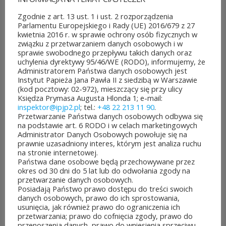
Można już głosować
Zgodnie z art. 13 ust. 1 i ust. 2 rozporządzenia
na projekty zgłoszone do 7.
Parlamentu Europejskiego i Rady (UE) 2016/679 z 27
kwietnia 2016 r. w sprawie ochrony osób fizycznych w
edycji Budżetu
związku z przetwarzaniem danych osobowych i w
sprawie swobodnego przepływu takich danych oraz
Obywatelskiego Mazowsza.
uchylenia dyrektywy 95/46/WE (RODO), informujemy, że
Administratorem Państwa danych osobowych jest
To mieszkańcy zdecydują,
Instytut Papieża Jana Pawła II z siedzibą w Warszawie
(kod pocztowy: 02-972), mieszczący się przy ulicy
które pomysły dostaną
Księdza Prymasa Augusta Hlonda 1; e-mail:
inspektor@ipjp2.pl
; tel.:
+48 22 213 11 90
.
dofinansowanie z budżetu
Przetwarzanie Państwa danych osobowych odbywa się
na podstawie art. 6 RODO i w celach marketingowych
samorządu województwa
Administrator Danych Osobowych powołuje się na
prawnie uzasadniony interes, którym jest analiza ruchu
mazowieckiego. Do rozdania
na stronie internetowej.
Państwa dane osobowe będą przechowywane przez
jest aż 30 mln zł! Mieszkańcy
okres od 30 dni do 5 lat lub do odwołania zgody na
przetwarzanie danych osobowych.
województwa mazowieckiego
Posiadają Państwo prawo dostępu do treści swoich
danych osobowych, prawo do ich sprostowania,
po...
usunięcia, jak również prawo do ograniczenia ich
przetwarzania; prawo do cofnięcia zgody, prawo do
CZYTAJ DALEJ
przenoszenia danych, prawo do wniesienia sprzeciwu