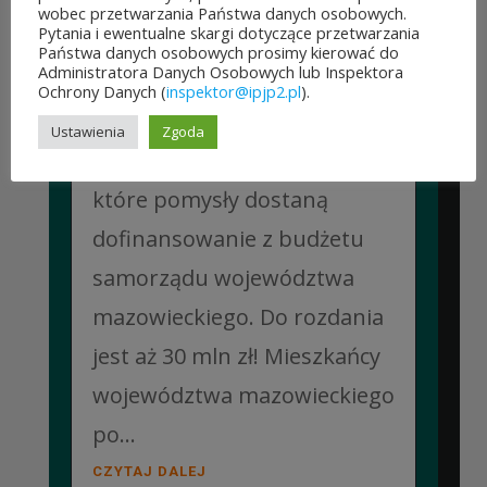
Można już głosować
wobec przetwarzania Państwa danych osobowych.
Pytania i ewentualne skargi dotyczące przetwarzania
na projekty zgłoszone do 7.
Państwa danych osobowych prosimy kierować do
Administratora Danych Osobowych lub Inspektora
edycji Budżetu
Ochrony Danych (
inspektor@ipjp2.pl
).
Obywatelskiego Mazowsza.
Ustawienia
Zgoda
To mieszkańcy zdecydują,
które pomysły dostaną
dofinansowanie z budżetu
samorządu województwa
mazowieckiego. Do rozdania
jest aż 30 mln zł! Mieszkańcy
województwa mazowieckiego
po...
CZYTAJ DALEJ