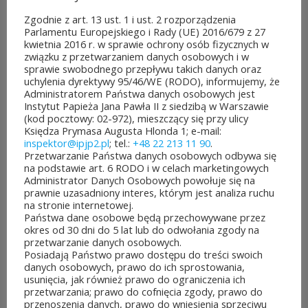
sierpnia&8b44p;2026
lipca&7b19p;2026
Zgodnie z art. 13 ust. 1 i ust. 2 rozporządzenia
Parlamentu Europejskiego i Rady (UE) 2016/679 z 27
kwietnia 2016 r. w sprawie ochrony osób fizycznych w
związku z przetwarzaniem danych osobowych i w
sprawie swobodnego przepływu takich danych oraz
uchylenia dyrektywy 95/46/WE (RODO), informujemy, że
Administratorem Państwa danych osobowych jest
Instytut Papieża Jana Pawła II z siedzibą w Warszawie
(kod pocztowy: 02-972), mieszczący się przy ulicy
Księdza Prymasa Augusta Hlonda 1; e-mail:
inspektor@ipjp2.pl
; tel.:
+48 22 213 11 90
.
Przetwarzanie Państwa danych osobowych odbywa się
na podstawie art. 6 RODO i w celach marketingowych
POZOSTAŁE AKTUALNOŚCI
Administrator Danych Osobowych powołuje się na
prawnie uzasadniony interes, którym jest analiza ruchu
na stronie internetowej.
Państwa dane osobowe będą przechowywane przez
okres od 30 dni do 5 lat lub do odwołania zgody na
przetwarzanie danych osobowych.
Posiadają Państwo prawo dostępu do treści swoich
ROZPOCZĘŁO SIĘ GŁOSOWANIE W BUDŻECIE
danych osobowych, prawo do ich sprostowania,
OBYWATELSKIM MAZOWSZA!
usunięcia, jak również prawo do ograniczenia ich
03 sierpnia&8b44p;2026
przetwarzania; prawo do cofnięcia zgody, prawo do
przenoszenia danych, prawo do wniesienia sprzeciwu