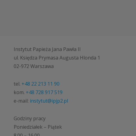
Instytut Papieża Jana Pawła II
ul. Księdza Prymasa Augusta Hlonda 1
02-972 Warszawa
tel.
+48 22 213 11 90
kom.
+48 728 917 519
e-mail:
instytut@ipjp2.pl
Godziny pracy
Poniedziałek – Piątek
8.00 – 16.00