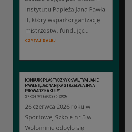
Instytutu Papieża Jana Pawła
II, który wsparł organizację
mistrzostw, fundując...
CZYTAJ DALEJ
KONKURS PLASTYCZNY O ŚWIĘTYM JANIE
PAWLE II „JEDNA RĘKA STRZELAŁA, INNA
PROWADZIŁA KULĘ”
27 czerwca&6b29p;2026
26 czerwca 2026 roku w
Sportowej Szkole nr 5 w
Wołominie odbyło się