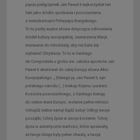
pięciu pielgrzymek Jan Paweł II wykorzystał ten
fakt jako źródło spotkania i porozumienia
z mieszkańcami Półwyspu Iberyjskiego.
To tu padły ważne słowa dotyczące odnowienia
źródeł kultury europejskiej, zawierzenia Maryi,
wezwanie do młodzieży, aby nie bała się
wybierać Chrystusa. To tu w Santiago
de Compostela u grobu św. Jakuba apostoła Jan
Paweł II skierował do całej Europy słowa Aktu
Europejskiego: „ Dlatego ja, Jan Paweł II, syn
polskiego narodu (…) biskup Rzymu i pasterz
Kościoła powszechnego, z Santiago kieruję
do ciebie stara Europo, wołanie pełne miłości:
Odnajdź siebie samą! Bądź sobą! Odkryj swoje
początki, tchnij życie w swoje korzenie. Tchnij
życia w autentyczne wartości, które sprawiały,
że twoje dzieje były pełen chwały, a twoja