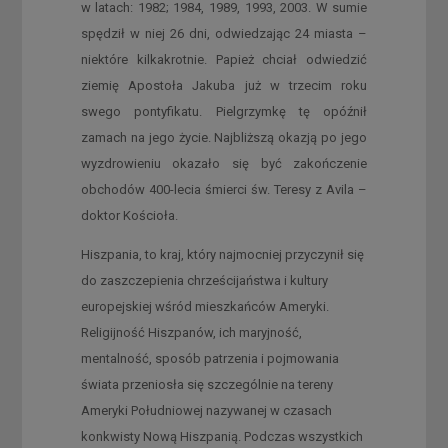
w latach: 1982; 1984, 1989, 1993, 2003. W sumie
spędził w niej 26 dni, odwiedzając 24 miasta –
niektóre kilkakrotnie. Papież chciał odwiedzić
ziemię Apostoła Jakuba już w trzecim roku
swego pontyfikatu. Pielgrzymkę tę opóźnił
zamach na jego życie. Najbliższą okazją po jego
wyzdrowieniu okazało się być zakończenie
obchodów 400-lecia śmierci św. Teresy z Avila –
doktor Kościoła.
Hiszpania, to kraj, który najmocniej przyczynił się
do zaszczepienia chrześcijaństwa i kultury
europejskiej wśród mieszkańców Ameryki.
Religijność Hiszpanów, ich maryjność,
mentalność, sposób patrzenia i pojmowania
świata przeniosła się szczególnie na tereny
Ameryki Południowej nazywanej w czasach
konkwisty Nową Hiszpanią. Podczas wszystkich