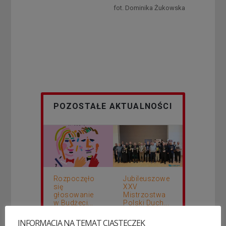
fot. Dominika Żukowska
POZOSTAŁE AKTUALNOŚCI
Rozpoczęło
Jubileuszowe
się
XXV
głosowanie
Mistrzostwa
w Budżeci...
Polski Duch...
3
10
INFORMACJA NA TEMAT CIASTECZEK