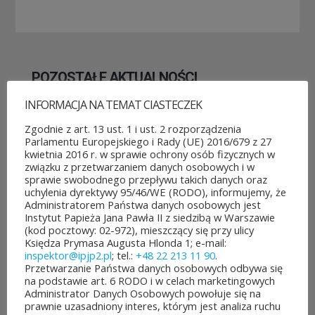
POZOSTAŁE AKTUALNOŚCI
INFORMACJA NA TEMAT CIASTECZEK
Zgodnie z art. 13 ust. 1 i ust. 2 rozporządzenia
Parlamentu Europejskiego i Rady (UE) 2016/679 z 27
kwietnia 2016 r. w sprawie ochrony osób fizycznych w
związku z przetwarzaniem danych osobowych i w
ROZPOCZĘŁO SIĘ GŁOSOWANIE W BUDŻECIE
sprawie swobodnego przepływu takich danych oraz
OBYWATELSKIM MAZOWSZA!
uchylenia dyrektywy 95/46/WE (RODO), informujemy, że
03 sierpnia&8b44p;2026
Administratorem Państwa danych osobowych jest
Instytut Papieża Jana Pawła II z siedzibą w Warszawie
Można już głosować
(kod pocztowy: 02-972), mieszczący się przy ulicy
Księdza Prymasa Augusta Hlonda 1; e-mail:
na projekty zgłoszone do 7.
inspektor@ipjp2.pl
; tel.:
+48 22 213 11 90
.
Przetwarzanie Państwa danych osobowych odbywa się
edycji Budżetu
na podstawie art. 6 RODO i w celach marketingowych
Administrator Danych Osobowych powołuje się na
Obywatelskiego Mazowsza.
prawnie uzasadniony interes, którym jest analiza ruchu