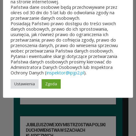
na stronie internetowej.
To mieszkańcy zdecydują,
Państwa dane osobowe będą przechowywane przez
okres od 30 dni do 5 lat lub do odwołania zgody na
które pomysły dostaną
przetwarzanie danych osobowych.
Posiadają Państwo prawo dostępu do treści swoich
dofinansowanie z budżetu
danych osobowych, prawo do ich sprostowania,
usunięcia, jak również prawo do ograniczenia ich
samorządu województwa
przetwarzania; prawo do cofnięcia zgody, prawo do
przenoszenia danych, prawo do wniesienia sprzeciwu
mazowieckiego. Do rozdania
wobec przetwarzania Państwa danych osobowych.
Pytania i ewentualne skargi dotyczące przetwarzania
jest aż 30 mln zł! Mieszkańcy
Państwa danych osobowych prosimy kierować do
Administratora Danych Osobowych lub Inspektora
województwa mazowieckiego
Ochrony Danych (
inspektor@ipjp2.pl
).
po...
Ustawienia
Zgoda
CZYTAJ DALEJ
JUBILEUSZOWE XXV MISTRZOSTWA POLSKI
DUCHOWIEŃSTWA W SZACHACH
KLASYCZNYCH.