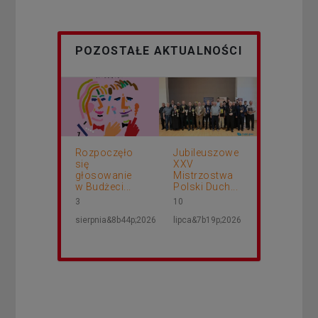
POZOSTAŁE AKTUALNOŚCI
Rozpoczęło
Jubileuszowe
się
XXV
głosowanie
Mistrzostwa
w Budżeci...
Polski Duch...
3
10
sierpnia&8b44p;2026
lipca&7b19p;2026