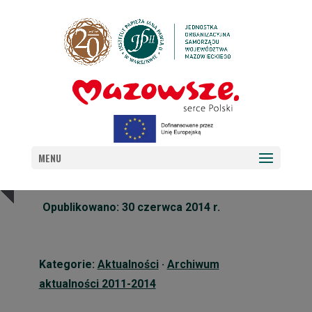
BIBLIOTEKA IPJP II POLECA
MENU
Opublikowano: 30 czerwca 2014 r.
Kategorie:
Aktualności
·
Archiwum
aktualności 2011-2014