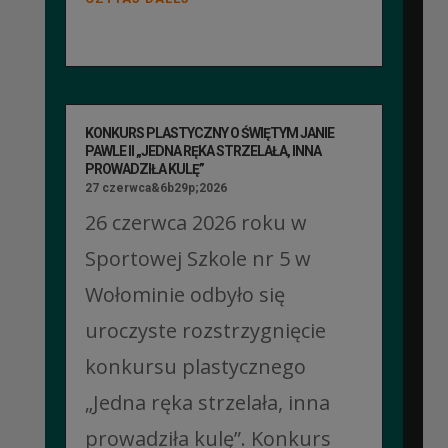
KONKURS PLASTYCZNY O ŚWIĘTYM JANIE
PAWLE II „JEDNA RĘKA STRZELAŁA, INNA
PROWADZIŁA KULĘ”
27 czerwca&6b29p;2026
26 czerwca 2026 roku w
Sportowej Szkole nr 5 w
Wołominie odbyło się
uroczyste rozstrzygnięcie
konkursu plastycznego
„Jedna ręka strzelała, inna
prowadziła kulę”. Konkurs