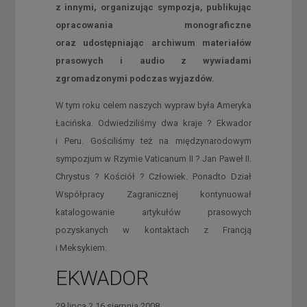
z innymi, organizując sympozja, publikując
opracowania monograficzne
oraz udostępniając archiwum materiałów
prasowych i audio z wywiadami
zgromadzonymi podczas wyjazdów.
W tym roku celem naszych wypraw była Ameryka
Łacińska. Odwiedziliśmy dwa kraje ? Ekwador
i Peru. Gościliśmy też na międzynarodowym
sympozjum w Rzymie Vaticanum II ? Jan Paweł II.
Chrystus ? Kościół ? Człowiek. Ponadto Dział
Współpracy Zagranicznej kontynuował
katalogowanie artykułów prasowych
pozyskanych w kontaktach z Francją
i Meksykiem.
EKWADOR
29 lipca ? 16 sierpnia 2008