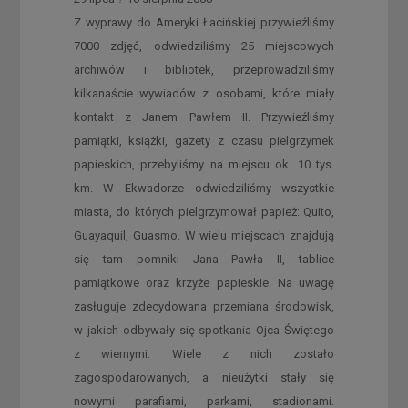
Z wyprawy do Ameryki Łacińskiej przywieźliśmy
7000 zdjęć, odwiedziliśmy 25 miejscowych
archiwów i bibliotek, przeprowadziliśmy
kilkanaście wywiadów z osobami, które miały
kontakt z Janem Pawłem II. Przywieźliśmy
pamiątki, książki, gazety z czasu pielgrzymek
papieskich, przebyliśmy na miejscu ok. 10 tys.
km. W Ekwadorze odwiedziliśmy wszystkie
miasta, do których pielgrzymował papież: Quito,
Guayaquil, Guasmo. W wielu miejscach znajdują
się tam pomniki Jana Pawła II, tablice
pamiątkowe oraz krzyże papieskie. Na uwagę
zasługuje zdecydowana przemiana środowisk,
w jakich odbywały się spotkania Ojca Świętego
z wiernymi. Wiele z nich zostało
zagospodarowanych, a nieużytki stały się
nowymi parafiami, parkami, stadionami.