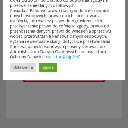
okres od 30 dni do 5 lat lub do odwołania zgody na
przetwarzanie danych osobowych.
Posiadają Państwo prawo dostępu do treści swoich
danych osobowych, prawo do ich sprostowania,
usunięcia, jak również prawo do ograniczenia ich
przetwarzania; prawo do cofnięcia zgody, prawo do
przenoszenia danych, prawo do wniesienia sprzeciwu
wobec przetwarzania Państwa danych osobowych.
Rozpoczęło
Jubileuszowe
Pytania i ewentualne skargi dotyczące przetwarzania
się
XXV
Państwa danych osobowych prosimy kierować do
głosowanie
Mistrzostwa
Administratora Danych Osobowych lub Inspektora
w Budżeci...
Polski Duch...
Ochrony Danych (
inspektor@ipjp2.pl
).
3
10
sierpnia&8b44p;2026
lipca&7b19p;2026
Ustawienia
Zgoda