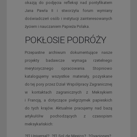
okazją do podjęcia refleksji nad pontyfikatem
Jana Pawła II i stworzyła forum wymiany
doświadczeń osób i instytucji zainteresowanych
życiem i nauczaniem Papieża Polaka.
POKŁOSIE PODRÓŻY
Przepastne archiwum dokumentujące nasze
projekty badawcze wymaga rzetelnego
merytorycznego opracowania. Stopniowo
katalogujemy wszystkie materiały, pozyskane
do tej pory przez Dział Współpracy Zagranicznej
w kontaktach zagranicznych z Meksykiem
i Francją, a dotyczące pielgrzymek papieskich
do tych krajów. Aktualnie pracujemy nad bazą
artykułółw pochodzących z czasopism
meksykańskich:
?El Universal?, ?El Sol de Mexico?, ?Ovaciones?,