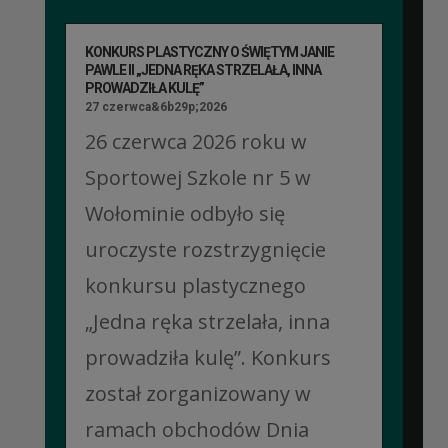
KONKURS PLASTYCZNY O ŚWIĘTYM JANIE
PAWLE II „JEDNA RĘKA STRZELAŁA, INNA
PROWADZIŁA KULĘ”
27 czerwca&6b29p;2026
26 czerwca 2026 roku w
Sportowej Szkole nr 5 w
Wołominie odbyło się
uroczyste rozstrzygnięcie
konkursu plastycznego
„Jedna ręka strzelała, inna
prowadziła kulę”. Konkurs
został zorganizowany w
ramach obchodów Dnia