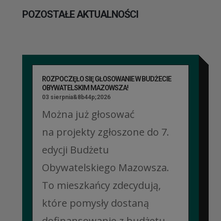
POZOSTAŁE AKTUALNOŚCI
ROZPOCZĘŁO SIĘ GŁOSOWANIE W BUDŻECIE
OBYWATELSKIM MAZOWSZA!
03 sierpnia&8b44p;2026
Można już głosować
na projekty zgłoszone do 7.
edycji Budżetu
Obywatelskiego Mazowsza.
To mieszkańcy zdecydują,
które pomysły dostaną
dofinansowanie z budżetu