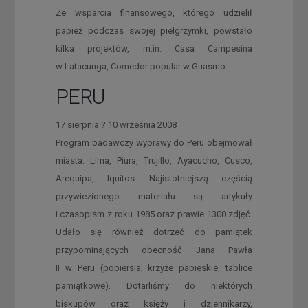
Ze wsparcia finansowego, którego udzielił
papież podczas swojej pielgrzymki, powstało
kilka projektów, m.in. Casa Campesina
w Latacunga, Comedor popular w Guasmo.
PERU
17 sierpnia ? 10 września 2008
Program badawczy wyprawy do Peru obejmował
miasta: Lima, Piura, Trujillo, Ayacucho, Cusco,
Arequipa, Iquitos. Najistotniejszą częścią
przywiezionego materiału są artykuły
i czasopism z roku 1985 oraz prawie 1300 zdjęć.
Udało się również dotrzeć do pamiątek
przypominających obecność Jana Pawła
II w Peru (popiersia, krzyże papieskie, tablice
pamiątkowe). Dotarliśmy do niektórych
biskupów oraz księży i dziennikarzy,