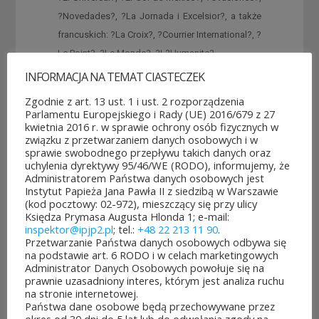
?Novedades?, ?La Jornada i Excelsior?, a także
francuskich: ?La Croix?, ?Courrier International?, ?
Le Point?, ?Le Monde?, ?L?Humanite?.
INFORMACJA NA TEMAT CIASTECZEK
{multithumb
thumb_width=200
Zgodnie z art. 13 ust. 1 i ust. 2 rozporządzenia
Parlamentu Europejskiego i Rady (UE) 2016/679 z 27
thumb_height=120
kwietnia 2016 r. w sprawie ochrony osób fizycznych w
max_thumbnails=4
związku z przetwarzaniem danych osobowych i w
sprawie swobodnego przepływu takich danych oraz
num_cols=5
uchylenia dyrektywy 95/46/WE (RODO), informujemy, że
}
Administratorem Państwa danych osobowych jest
Instytut Papieża Jana Pawła II z siedzibą w Warszawie
(kod pocztowy: 02-972), mieszczący się przy ulicy
Księdza Prymasa Augusta Hlonda 1; e-mail:
inspektor@ipjp2.pl
; tel.:
+48 22 213 11 90
.
Przetwarzanie Państwa danych osobowych odbywa się
na podstawie art. 6 RODO i w celach marketingowych
Administrator Danych Osobowych powołuje się na
prawnie uzasadniony interes, którym jest analiza ruchu
na stronie internetowej.
Państwa dane osobowe będą przechowywane przez
POZOSTAŁE AKTUALNOŚCI