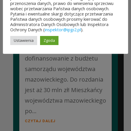
przenoszenia danych, prawo do wniesienia sprzeciwu
na projekty zgłoszone do 7.
wobec przetwarzania Państwa danych osobowych.
Pytania i ewentualne skargi dotyczące przetwarzania
edycji Budżetu
Państwa danych osobowych prosimy kierować do
Administratora Danych Osobowych lub Inspektora
Obywatelskiego Mazowsza.
Ochrony Danych (
inspektor@ipjp2.pl
).
To mieszkańcy zdecydują,
Ustawienia
Zgoda
które pomysły dostaną
dofinansowanie z budżetu
samorządu województwa
mazowieckiego. Do rozdania
jest aż 30 mln zł! Mieszkańcy
województwa mazowieckiego
po...
CZYTAJ DALEJ