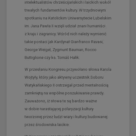
intelektualistów chrześcijańskich i laickich wokół
trwałych fundamentów kultury. W trzydniowym
spotkaniu na Katolickim Uniwersytecie Lubelskim
im. Jana Pawła II wzięli udział znani humaniści
z kraju i zagranicy. Wśród nich należy wymienić
takie postaci jak Kardynał Gianfranco Ravasi,
George Weigel, Zygmunt Bauman, Rocco
Buttiglione czy ks. Tomáš Halik.
W przesłaniu Kongresu przywołano słowa Karola
Wojtyły, który jako aktywny uczestnik Soboru
Watykańskiego II ostrzegał przed mentalnością
zamkniętą na wspólne poszukiwanie prawdy.
Zauważono, iż słowa te są bardzo ważne
w dobie narastającej polaryzacji kultury
tworzonej przez ludzi wiary i kultury budowanej
przez środowiska laickie.