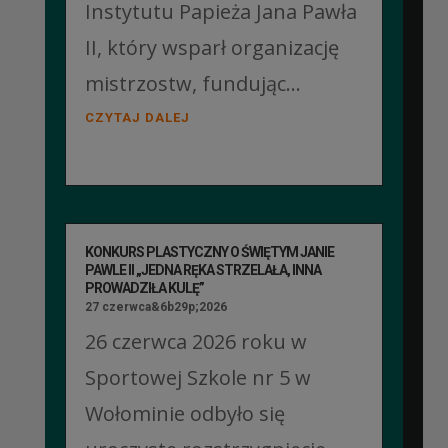
Instytutu Papieża Jana Pawła
II, który wsparł organizację
mistrzostw, fundując...
CZYTAJ DALEJ
KONKURS PLASTYCZNY O ŚWIĘTYM JANIE
PAWLE II „JEDNA RĘKA STRZELAŁA, INNA
PROWADZIŁA KULĘ”
27 czerwca&6b29p;2026
26 czerwca 2026 roku w
Sportowej Szkole nr 5 w
Wołominie odbyło się