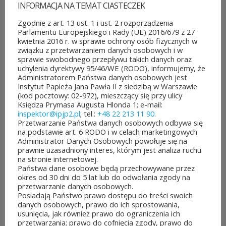
INFORMACJA NA TEMAT CIASTECZEK
Zgodnie z art. 13 ust. 1 i ust. 2 rozporządzenia
Parlamentu Europejskiego i Rady (UE) 2016/679 z 27
kwietnia 2016 r. w sprawie ochrony osób fizycznych w
związku z przetwarzaniem danych osobowych i w
sprawie swobodnego przepływu takich danych oraz
uchylenia dyrektywy 95/46/WE (RODO), informujemy, że
Administratorem Państwa danych osobowych jest
Instytut Papieża Jana Pawła II z siedzibą w Warszawie
(kod pocztowy: 02-972), mieszczący się przy ulicy
Księdza Prymasa Augusta Hlonda 1; e-mail:
inspektor@ipjp2.pl
; tel.:
+48 22 213 11 90
.
POZOSTAŁE AKTUALNOŚCI
Przetwarzanie Państwa danych osobowych odbywa się
na podstawie art. 6 RODO i w celach marketingowych
Administrator Danych Osobowych powołuje się na
prawnie uzasadniony interes, którym jest analiza ruchu
na stronie internetowej.
Państwa dane osobowe będą przechowywane przez
okres od 30 dni do 5 lat lub do odwołania zgody na
ROZPOCZĘŁO SIĘ GŁOSOWANIE W BUDŻECIE
przetwarzanie danych osobowych.
OBYWATELSKIM MAZOWSZA!
Posiadają Państwo prawo dostępu do treści swoich
03 sierpnia&8b44p;2026
danych osobowych, prawo do ich sprostowania,
usunięcia, jak również prawo do ograniczenia ich
Można już głosować
przetwarzania; prawo do cofnięcia zgody, prawo do