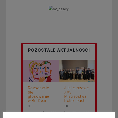
POZOSTAŁE AKTUALNOŚCI
Rozpoczęło
Jubileuszowe
się
XXV
głosowanie
Mistrzostwa
w Budżeci...
Polski Duch...
3
10
sierpnia&8b44p;2026
lipca&7b19p;2026