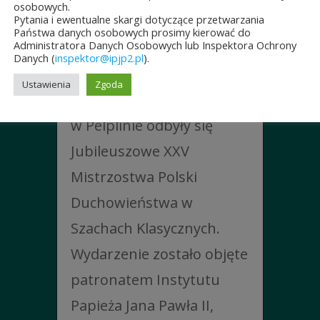
W SZACHACH
osobowych.
Pytania i ewentualne skargi dotyczące przetwarzania
KLASYCZNYCH.
Państwa danych osobowych prosimy kierować do
Administratora Danych Osobowych lub Inspektora Ochrony
10 lipca&7b19p;2026
Danych (
inspektor@ipjp2.pl
).
W dniach 6–10 lipca 2026
Ustawienia
Zgoda
r. w Collegium Marianum
w Pelplinie odbyły się
Jubileuszowe XXV
Mistrzostwa Polski
Duchowieństwa w
Szachach Klasycznych.
Wydarzenie zostało objęte
patronatem Instytutu
Papieża Jana Pawła II,