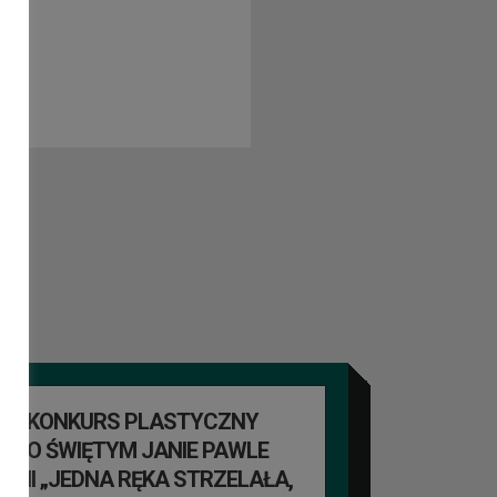
KONKURS PLASTYCZNY
O ŚWIĘTYM JANIE PAWLE
II „JEDNA RĘKA STRZELAŁA,