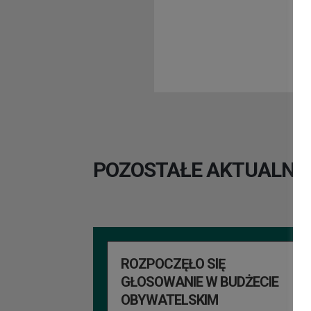
POZOSTAŁE AKTUALNO
ROZPOCZĘŁO SIĘ
GŁOSOWANIE W BUDŻECIE
OBYWATELSKIM