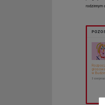
rodzinnym o
POZOS
Rozpocz
głosowa
w Budżec
3 sierpni