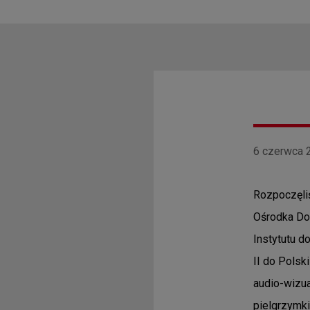
6 czerwca 2
Rozpoczęliś
Ośrodka Do
Instytutu d
II do Polsk
audio-wizua
pielgrzymk