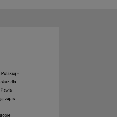
 Polskiej –
okaz dla
 Pawła
ją zapis
grobie