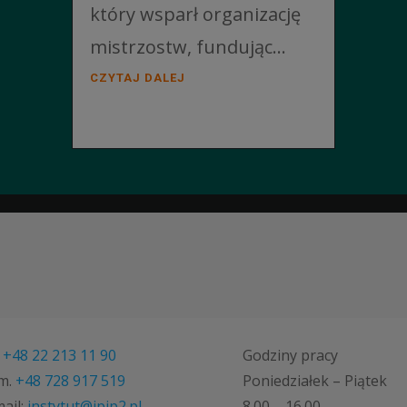
który wsparł organizację
mistrzostw, fundując...
CZYTAJ DALEJ
.
+48 22 213 11 90
Godziny pracy
m.
+48 728 917 519
Poniedziałek – Piątek
ail:
instytut@ipjp2.pl
8.00 – 16.00