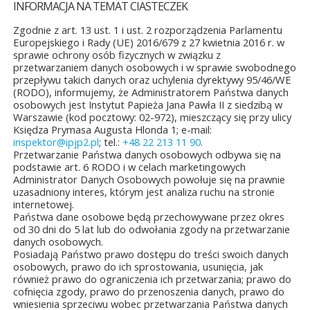
INFORMACJA NA TEMAT CIASTECZEK
Zgodnie z art. 13 ust. 1 i ust. 2 rozporządzenia Parlamentu
Europejskiego i Rady (UE) 2016/679 z 27 kwietnia 2016 r. w
sprawie ochrony osób fizycznych w związku z
przetwarzaniem danych osobowych i w sprawie swobodnego
przepływu takich danych oraz uchylenia dyrektywy 95/46/WE
(RODO), informujemy, że Administratorem Państwa danych
osobowych jest Instytut Papieża Jana Pawła II z siedzibą w
Warszawie (kod pocztowy: 02-972), mieszczący się przy ulicy
Księdza Prymasa Augusta Hlonda 1; e-mail:
inspektor@ipjp2.pl
; tel.:
+48 22 213 11 90
.
Przetwarzanie Państwa danych osobowych odbywa się na
ŚCI
podstawie art. 6 RODO i w celach marketingowych
Administrator Danych Osobowych powołuje się na prawnie
uzasadniony interes, którym jest analiza ruchu na stronie
internetowej.
Państwa dane osobowe będą przechowywane przez okres
od 30 dni do 5 lat lub do odwołania zgody na przetwarzanie
danych osobowych.
Posiadają Państwo prawo dostępu do treści swoich danych
JUBILEUSZOWE XXV
osobowych, prawo do ich sprostowania, usunięcia, jak
również prawo do ograniczenia ich przetwarzania; prawo do
MISTRZOSTWA POLSKI
cofnięcia zgody, prawo do przenoszenia danych, prawo do
DUCHOWIEŃSTWA
wniesienia sprzeciwu wobec przetwarzania Państwa danych