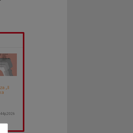
a „II
ka
44p;2026