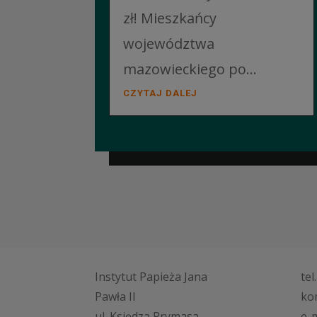
zł! Mieszkańcy
województwa
mazowieckiego po...
CZYTAJ DALEJ
Instytut Papieża Jana
tel
Pawła II
ko
ul. Księdza Prymasa
e-m