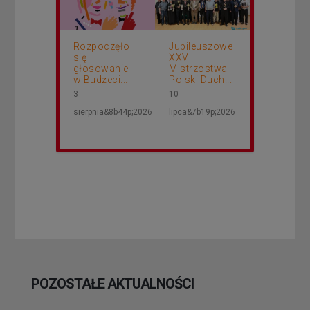
Rozpoczęło
Jubileuszowe
się
XXV
głosowanie
Mistrzostwa
w Budżeci...
Polski Duch...
3
10
sierpnia&8b44p;2026
lipca&7b19p;2026
POZOSTAŁE AKTUALNOŚCI