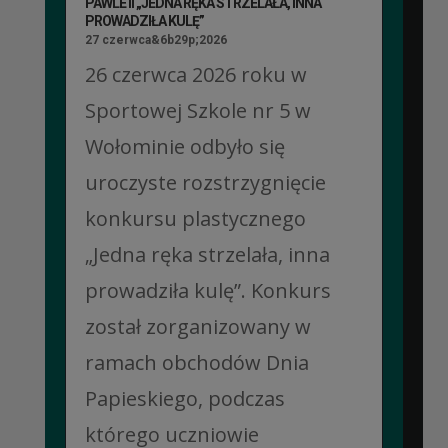
PAWLE II „JEDNA RĘKA STRZELAŁA, INNA
PROWADZIŁA KULĘ”
27 czerwca&6b29p;2026
26 czerwca 2026 roku w
Sportowej Szkole nr 5 w
Wołominie odbyło się
uroczyste rozstrzygnięcie
konkursu plastycznego
„Jedna ręka strzelała, inna
prowadziła kulę”. Konkurs
został zorganizowany w
ramach obchodów Dnia
Papieskiego, podczas
którego uczniowie