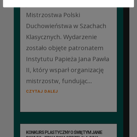
Jubileuszowe XXV
Mistrzostwa Polski
Duchowieństwa w Szachach
Klasycznych. Wydarzenie
zostało objęte patronatem
Instytutu Papieża Jana Pawła
II, który wsparł organizację
mistrzostw, fundując...
CZYTAJ DALEJ
KONKURS PLASTYCZNY O ŚWIĘTYM JANIE