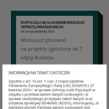
ROZPOCZĘŁO SIĘ GŁOSOWANIE W BUDŻECIE
OBYWATELSKIM MAZOWSZA!
03 sierpnia&8b44p;2026
Można już głosować
na projekty zgłoszone do 7.
edycji Budżetu
Obywatelskiego Mazowsza.
INFORMACJA NA TEMAT CIASTECZEK
To mieszkańcy zdecydują,
Zgodnie z art. 13 ust. 1 i ust. 2 rozporządzenia
które pomysły dostaną
Parlamentu Europejskiego i Rady (UE) 2016/679 z 27
kwietnia 2016 r. w sprawie ochrony osób fizycznych w
dofinansowanie z budżetu
związku z przetwarzaniem danych osobowych i w
sprawie swobodnego przepływu takich danych oraz
samorządu województwa
uchylenia dyrektywy 95/46/WE (RODO), informujemy, że
Administratorem Państwa danych osobowych jest