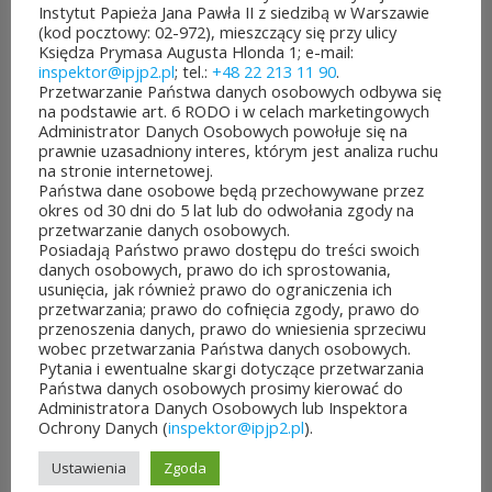
mazowieckiego. Do rozdania
Instytut Papieża Jana Pawła II z siedzibą w Warszawie
(kod pocztowy: 02-972), mieszczący się przy ulicy
jest aż 30 mln zł! Mieszkańcy
Księdza Prymasa Augusta Hlonda 1; e-mail:
inspektor@ipjp2.pl
; tel.:
+48 22 213 11 90
.
województwa mazowieckiego
Przetwarzanie Państwa danych osobowych odbywa się
na podstawie art. 6 RODO i w celach marketingowych
po...
Administrator Danych Osobowych powołuje się na
prawnie uzasadniony interes, którym jest analiza ruchu
CZYTAJ DALEJ
na stronie internetowej.
Państwa dane osobowe będą przechowywane przez
okres od 30 dni do 5 lat lub do odwołania zgody na
przetwarzanie danych osobowych.
Posiadają Państwo prawo dostępu do treści swoich
danych osobowych, prawo do ich sprostowania,
usunięcia, jak również prawo do ograniczenia ich
JUBILEUSZOWE XXV MISTRZOSTWA POLSKI
przetwarzania; prawo do cofnięcia zgody, prawo do
DUCHOWIEŃSTWA W SZACHACH
przenoszenia danych, prawo do wniesienia sprzeciwu
KLASYCZNYCH.
wobec przetwarzania Państwa danych osobowych.
10 lipca&7b19p;2026
Pytania i ewentualne skargi dotyczące przetwarzania
W dniach 6–10 lipca 2026 r. w
Państwa danych osobowych prosimy kierować do
Administratora Danych Osobowych lub Inspektora
Collegium Marianum w
Ochrony Danych (
inspektor@ipjp2.pl
).
Pelplinie odbyły się
Ustawienia
Zgoda