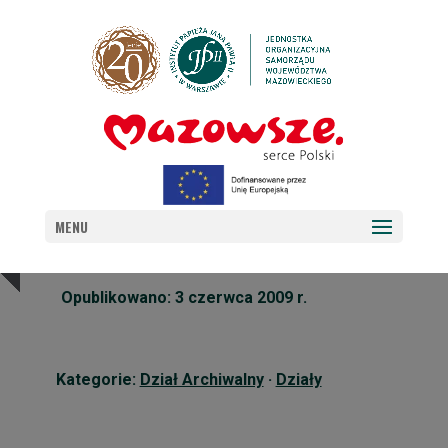
DZIAŁ ARCHIWALNY – ZADANIA
MENU
Opublikowano: 3 czerwca 2009 r.
Kategorie:
Dział Archiwalny
·
Działy