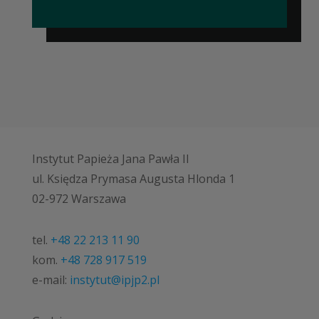
Instytut Papieża Jana Pawła II
ul. Księdza Prymasa Augusta Hlonda 1
02-972 Warszawa
tel.
+48 22 213 11 90
kom.
+48 728 917 519
e-mail:
instytut@ipjp2.pl