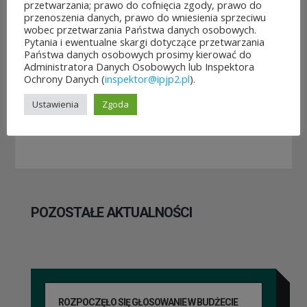
przetwarzania; prawo do cofnięcia zgody, prawo do
w Budżeci...
Polski Duch...
przenoszenia danych, prawo do wniesienia sprzeciwu
3
10
wobec przetwarzania Państwa danych osobowych.
Pytania i ewentualne skargi dotyczące przetwarzania
sierpnia&8b44p;2026
lipca&7b19p;2026
Państwa danych osobowych prosimy kierować do
Administratora Danych Osobowych lub Inspektora
Ochrony Danych (
inspektor@ipjp2.pl
).
Ustawienia
Zgoda
POZOSTAŁE AKTUALNOŚCI
ROZPOCZĘŁO SIĘ GŁOSOWANIE W BUDŻECIE