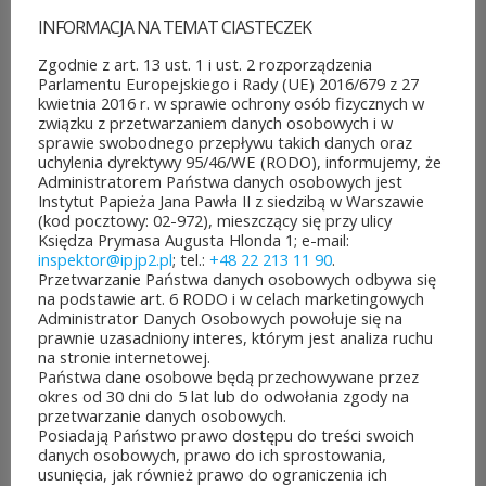
przez Dział Oświatowy przekład listy dialogowej
INFORMACJA NA TEMAT CIASTECZEK
został wykorzystany do projekcji filmu w parafii
Zgodnie z art. 13 ust. 1 i ust. 2 rozporządzenia
Księży Marianów na warszawskich Stegnach
Parlamentu Europejskiego i Rady (UE) 2016/679 z 27
w ramach obchodów 28 rocznicy inauguracji
kwietnia 2016 r. w sprawie ochrony osób fizycznych w
związku z przetwarzaniem danych osobowych i w
pontyfikatu Jana Pawła II.
sprawie swobodnego przepływu takich danych oraz
uchylenia dyrektywy 95/46/WE (RODO), informujemy, że
Administratorem Państwa danych osobowych jest
Instytut Papieża Jana Pawła II z siedzibą w Warszawie
(kod pocztowy: 02-972), mieszczący się przy ulicy
Księdza Prymasa Augusta Hlonda 1; e-mail:
inspektor@ipjp2.pl
; tel.:
+48 22 213 11 90
.
Przetwarzanie Państwa danych osobowych odbywa się
POZOSTAŁE AKTUALNOŚCI
na podstawie art. 6 RODO i w celach marketingowych
Administrator Danych Osobowych powołuje się na
prawnie uzasadniony interes, którym jest analiza ruchu
na stronie internetowej.
Państwa dane osobowe będą przechowywane przez
okres od 30 dni do 5 lat lub do odwołania zgody na
przetwarzanie danych osobowych.
Posiadają Państwo prawo dostępu do treści swoich
Rozpoczęło
Jubileuszowe
danych osobowych, prawo do ich sprostowania,
się
XXV
usunięcia, jak również prawo do ograniczenia ich
głosowanie
Mistrzostwa