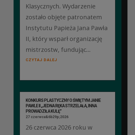
Klasycznych. Wydarzenie
zostało objęte patronatem
Instytutu Papieża Jana Pawła
II, który wsparł organizację
mistrzostw, fundując...
CZYTAJ DALEJ
KONKURS PLASTYCZNY O ŚWIĘTYM JANIE
PAWLE II „JEDNA RĘKA STRZELAŁA, INNA
PROWADZIŁA KULĘ”
27 czerwca&6b29p;2026
26 czerwca 2026 roku w