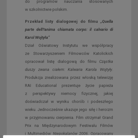
do programów nauczania stosowanych
w szkolnictwie polskim.
Przekład listy dialogowej do filmu
„Quella
parte dell?anima chiamata corpo: il calvario di
Karol Wojtyła”
Dział Oświatowy Instytutu we współpracy
ze Stowarzyszeniem Filmowców Katolickich
opracował listę dialogową do filmu
Cząstka
duszy zwana ciałem: Kalwaria Karola Wojtyły
.
Produkcja zrealizowana przez włoską telewizję
RAI Educational prezentuje życie papieża
z perspektywy niemocy fizycznej, jakiej
doświadczał w wyniku chorób i podeszłego
wieku. Jednocześnie ukazuje jego siłę i heroizm
w przyjmowaniu cierpienia. Film otrzymał Grand
Prix na Międzynarodowym Festiwalu Filmów
i Multimediów
Niepokalanów 2006
. Opracowany