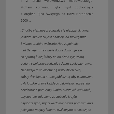
II z terenu województwa mazowieckiego.
Mottem konkursu była myśl pochodząca
z orędzia Ojca Świętego na Boże Narodzenie
2000 r.:
„Choćby ciemności zdawały się nieprzeniknione,
jeszcze silniejsza jest nadzieja na zwycięstwo
Światłości, która w Świętą Noc zajaśniała
nad Betlejem. Tak wiele dobra dokonuje się
za sprawą ludzi, którzy na co dzień żyją wiarą
oddani swej pracy, rodzinie i dobru społeczeństwa.
Napawają również otuchą wszystkich tych,
którzy działają na arenie publicznej, aby szanowane
były ludzkie prawa każdego człowieka i wzrastała
solidarność pomiędzy ludźmi o różnych kulturach,
aby zostało zniesione zadłużenie krajów
najuboższych, aby zawarto honorowe porozumienia
pokojowe między krajami uwikłanymi w niszczące