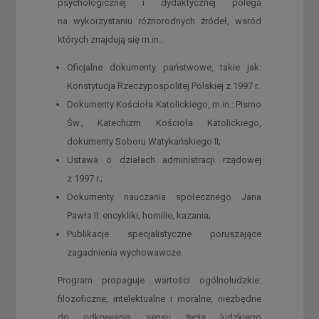
psychologicznej i dydaktycznej polega
na wykorzystaniu różnorodnych źródeł, wsród
których znajdują się m.in.:
Oficjalne dokumenty państwowe, takie jak:
Konstytucja Rzeczypospolitej Polskiej z 1997 r.
Dokumenty Kościoła Katolickiego, m.in.: Pismo
Św., Katechizm Kościoła Katolickiego,
dokumenty Soboru Watykańskiego II;
Ustawa o działach administracji rządowej
z 1997 r.;
Dokumenty nauczania społecznego Jana
Pawła II: encykliki, homilie, kazania;
Publikacje specjalistyczne poruszające
zagadnienia wychowawcze.
Program propaguje wartości ogólnoludzkie:
filozoficzne, intelektualne i moralne, niezbędne
do odkrywania sensu życia ludzkiego