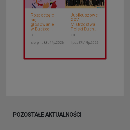
Rozpoczęło
Jubileuszowe
się
XXV
głosowanie
Mistrzostwa
w Budżeci...
Polski Duch...
3
10
sierpnia&8b44p;2026
lipca&7b19p;2026
POZOSTAŁE AKTUALNOŚCI