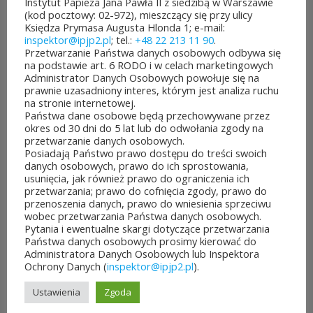
Instytut Papieża Jana Pawła II z siedzibą w Warszawie
(kod pocztowy: 02-972), mieszczący się przy ulicy
jest aż 30 mln zł! Mieszkańcy
Księdza Prymasa Augusta Hlonda 1; e-mail:
inspektor@ipjp2.pl
; tel.:
+48 22 213 11 90
.
województwa mazowieckiego
Przetwarzanie Państwa danych osobowych odbywa się
na podstawie art. 6 RODO i w celach marketingowych
po...
Administrator Danych Osobowych powołuje się na
prawnie uzasadniony interes, którym jest analiza ruchu
CZYTAJ DALEJ
na stronie internetowej.
Państwa dane osobowe będą przechowywane przez
okres od 30 dni do 5 lat lub do odwołania zgody na
przetwarzanie danych osobowych.
Posiadają Państwo prawo dostępu do treści swoich
danych osobowych, prawo do ich sprostowania,
JUBILEUSZOWE XXV MISTRZOSTWA POLSKI
usunięcia, jak również prawo do ograniczenia ich
DUCHOWIEŃSTWA W SZACHACH
przetwarzania; prawo do cofnięcia zgody, prawo do
KLASYCZNYCH.
przenoszenia danych, prawo do wniesienia sprzeciwu
10 lipca&7b19p;2026
wobec przetwarzania Państwa danych osobowych.
Pytania i ewentualne skargi dotyczące przetwarzania
W dniach 6–10 lipca 2026 r. w
Państwa danych osobowych prosimy kierować do
Administratora Danych Osobowych lub Inspektora
Collegium Marianum w
Ochrony Danych (
inspektor@ipjp2.pl
).
Pelplinie odbyły się
Ustawienia
Zgoda
Jubileuszowe XXV