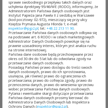
sprawie swobodnego przepływu takich danych oraz
uchylenia dyrektywy 95/46/WE (RODO), informujemy, że
W dniach 6–10 lipca 2026 r. w
Administratorem Państwa danych osobowych jest
Instytut Papieża Jana Pawła II z siedzibą w Warszawie
Collegium Marianum w
(kod pocztowy: 02-972), mieszczący się przy ulicy
Księdza Prymasa Augusta Hlonda 1; e-mail:
Pelplinie odbyły się
inspektor@ipjp2.pl
; tel.:
+48 22 213 11 90
.
Przetwarzanie Państwa danych osobowych odbywa się
Jubileuszowe XXV
na podstawie art. 6 RODO i w celach marketingowych
Administrator Danych Osobowych powołuje się na
Mistrzostwa Polski
prawnie uzasadniony interes, którym jest analiza ruchu
na stronie internetowej.
Duchowieństwa w Szachach
Państwa dane osobowe będą przechowywane przez
okres od 30 dni do 5 lat lub do odwołania zgody na
Klasycznych. Wydarzenie
przetwarzanie danych osobowych.
Posiadają Państwo prawo dostępu do treści swoich
zostało objęte patronatem
danych osobowych, prawo do ich sprostowania,
usunięcia, jak również prawo do ograniczenia ich
Instytutu Papieża Jana Pawła
przetwarzania; prawo do cofnięcia zgody, prawo do
przenoszenia danych, prawo do wniesienia sprzeciwu
II, który wsparł organizację
wobec przetwarzania Państwa danych osobowych.
Pytania i ewentualne skargi dotyczące przetwarzania
mistrzostw, fundując...
Państwa danych osobowych prosimy kierować do
Administratora Danych Osobowych lub Inspektora
CZYTAJ DALEJ
Ochrony Danych (
inspektor@ipjp2.pl
).