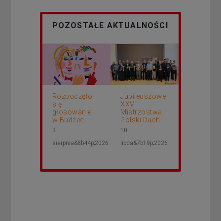
POZOSTAŁE AKTUALNOŚCI
Rozpoczęło
Jubileuszowe
się
XXV
głosowanie
Mistrzostwa
w Budżeci...
Polski Duch...
3
10
sierpnia&8b44p;2026
lipca&7b19p;2026