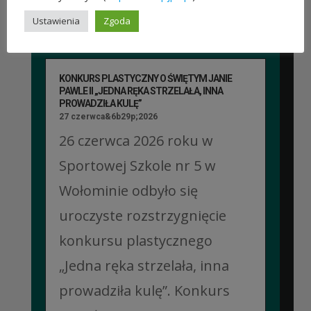
Ustawienia
Zgoda
KONKURS PLASTYCZNY O ŚWIĘTYM JANIE
PAWLE II „JEDNA RĘKA STRZELAŁA, INNA
PROWADZIŁA KULĘ”
27 czerwca&6b29p;2026
26 czerwca 2026 roku w
Sportowej Szkole nr 5 w
Wołominie odbyło się
uroczyste rozstrzygnięcie
konkursu plastycznego
„Jedna ręka strzelała, inna
prowadziła kulę”. Konkurs