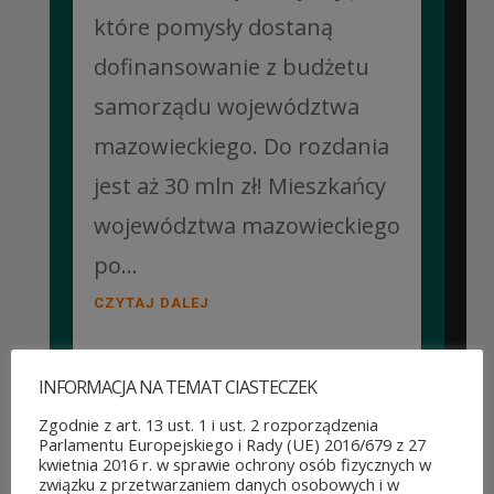
które pomysły dostaną
dofinansowanie z budżetu
samorządu województwa
mazowieckiego. Do rozdania
jest aż 30 mln zł! Mieszkańcy
województwa mazowieckiego
po...
CZYTAJ DALEJ
INFORMACJA NA TEMAT CIASTECZEK
Zgodnie z art. 13 ust. 1 i ust. 2 rozporządzenia
JUBILEUSZOWE XXV MISTRZOSTWA POLSKI
Parlamentu Europejskiego i Rady (UE) 2016/679 z 27
DUCHOWIEŃSTWA W SZACHACH
kwietnia 2016 r. w sprawie ochrony osób fizycznych w
KLASYCZNYCH.
związku z przetwarzaniem danych osobowych i w
10 lipca&7b19p;2026