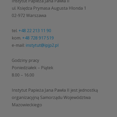
Instytut Papieża Jana Pawła II
ul. Księdza Prymasa Augusta Hlonda 1
02-972 Warszawa
tel.
+48 22 213 11 90
kom.
+48 728 917 519
e-mail:
instytut@ipjp2.pl
Godziny pracy
Poniedziałek – Piątek
8.00 – 16.00
Instytut Papieża Jana Pawła II jest jednostką
organizacyjną Samorządu Województwa
Mazowieckiego