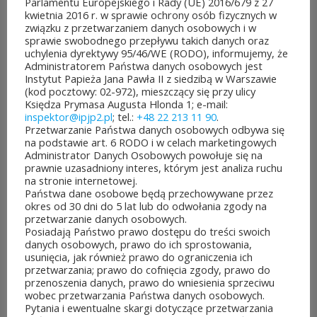
Parlamentu Europejskiego i Rady (UE) 2016/679 z 27
kwietnia 2016 r. w sprawie ochrony osób fizycznych w
Obywatelskiego Mazowsza.
związku z przetwarzaniem danych osobowych i w
sprawie swobodnego przepływu takich danych oraz
To mieszkańcy zdecydują,
uchylenia dyrektywy 95/46/WE (RODO), informujemy, że
Administratorem Państwa danych osobowych jest
które pomysły dostaną
Instytut Papieża Jana Pawła II z siedzibą w Warszawie
(kod pocztowy: 02-972), mieszczący się przy ulicy
dofinansowanie z budżetu
Księdza Prymasa Augusta Hlonda 1; e-mail:
inspektor@ipjp2.pl
; tel.:
+48 22 213 11 90
.
samorządu województwa
Przetwarzanie Państwa danych osobowych odbywa się
na podstawie art. 6 RODO i w celach marketingowych
mazowieckiego. Do rozdania
Administrator Danych Osobowych powołuje się na
prawnie uzasadniony interes, którym jest analiza ruchu
jest aż 30 mln zł! Mieszkańcy
na stronie internetowej.
Państwa dane osobowe będą przechowywane przez
województwa mazowieckiego
okres od 30 dni do 5 lat lub do odwołania zgody na
przetwarzanie danych osobowych.
po...
Posiadają Państwo prawo dostępu do treści swoich
danych osobowych, prawo do ich sprostowania,
CZYTAJ DALEJ
usunięcia, jak również prawo do ograniczenia ich
przetwarzania; prawo do cofnięcia zgody, prawo do
przenoszenia danych, prawo do wniesienia sprzeciwu
wobec przetwarzania Państwa danych osobowych.
Pytania i ewentualne skargi dotyczące przetwarzania