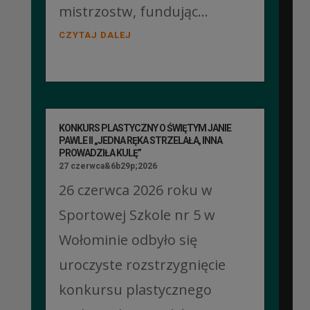
mistrzostw, fundując...
CZYTAJ DALEJ
KONKURS PLASTYCZNY O ŚWIĘTYM JANIE
PAWLE II „JEDNA RĘKA STRZELAŁA, INNA
PROWADZIŁA KULĘ”
27 czerwca&6b29p;2026
26 czerwca 2026 roku w
Sportowej Szkole nr 5 w
Wołominie odbyło się
uroczyste rozstrzygnięcie
konkursu plastycznego