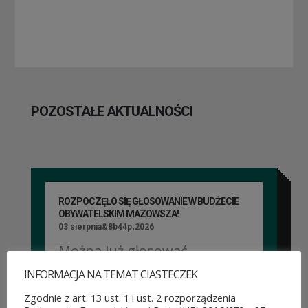
POZOSTAŁE AKTUALNOŚCI
ROZPOCZĘŁO SIĘ GŁOSOWANIE W BUDŻECIE
OBYWATELSKIM MAZOWSZA!
03 sierpnia&8b44p;2026
Można już głosować
na projekty zgłoszone do 7.
INFORMACJA NA TEMAT CIASTECZEK
Zgodnie z art. 13 ust. 1 i ust. 2 rozporządzenia
edycji Budżetu