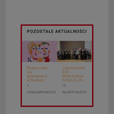
POZOSTAŁE AKTUALNOŚCI
Rozpoczęło
Jubileuszowe
się
XXV
głosowanie
Mistrzostwa
w Budżeci...
Polski Duch...
3
10
sierpnia&8b44p;2026
lipca&7b19p;2026