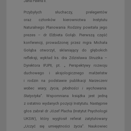
Jana Pawła II.
Przybyłych słuchaczy, prelegentów
oraz członków kierownictwa Instytutu
Naturalnego Planowania Rodziny powitała jego
prezes – dr Elżbieta Gołąb. Pierwszą część
konferencji, prowadzonej przez mgra Michała
Gołąba otworzył, skłaniający do głębokich
refleksji, wykład ks. dra Zdzisława Struzika –
Dyrektora IPJPII, pt. „ Perspektywy rozwoju
duchowego i aksjologicznego małżeństw
i rodzin na podstawie publikacji
Narzeczeni
wobec wiary, życia, płodności i wychowania.
Statystyka
”. Wspomniana książka jest jedną
z ostatnio wydanych pozycji Instytutu. Następnie
głos zabrał dr Józef Placha (Instytut Psychologii
UKSW), który wygłosił referat zatytułowany
„Uczyć się umiejętności życia”. Naukowiec