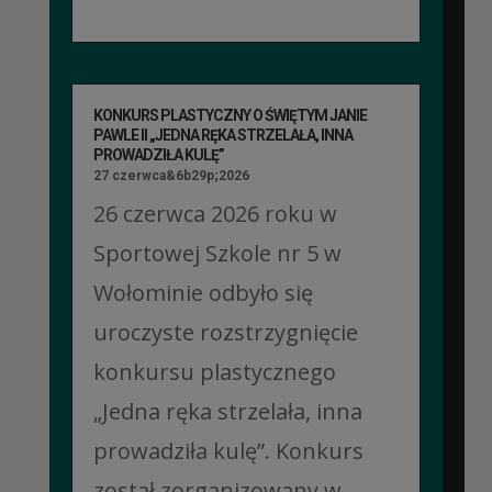
KONKURS PLASTYCZNY O ŚWIĘTYM JANIE
PAWLE II „JEDNA RĘKA STRZELAŁA, INNA
PROWADZIŁA KULĘ”
27 czerwca&6b29p;2026
26 czerwca 2026 roku w
Sportowej Szkole nr 5 w
Wołominie odbyło się
uroczyste rozstrzygnięcie
konkursu plastycznego
„Jedna ręka strzelała, inna
prowadziła kulę”. Konkurs
został zorganizowany w