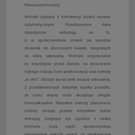
Planowania Rodziny.
Wnioski płynące z konferencji trudno nazwać
optymistycznymi. Przedstawione dane
statystyczne wskazują na to,
iż w społeczeństwie zmienił się wyraźnie
stosunek do kluczowych kwestii, związanych
ze sferą seksualną. Wzrosło przyzwolenie
na współżycie przed ślubem, na stosowanie
różnego rodzaju form antykoncepcji oraz metody
„in vitro”. Obniżył się też wiek inicjacji seksualnej.
Z przedstawionych statystyk wynika ponadto,
że coraz więcej osób akceptuje związki
homoseksualne. Naturalne metody planowania
rodziny stosują przede wszystkim ludzie
wierzący, pragnący żyć zgodnie z nauką
Kościoła. Duża część społeczeństwa
wspomniane metody uważa za nieskuteczne