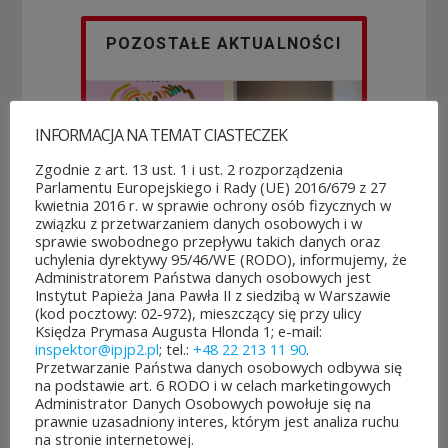
POZOSTAŁE AKTUALNOŚCI
INFORMACJA NA TEMAT CIASTECZEK
Zgodnie z art. 13 ust. 1 i ust. 2 rozporządzenia
Parlamentu Europejskiego i Rady (UE) 2016/679 z 27
Rozpoczęło
Jubileuszowe
kwietnia 2016 r. w sprawie ochrony osób fizycznych w
się
XXV
głosowanie
Mistrzostwa
związku z przetwarzaniem danych osobowych i w
w Budżeci...
Polski Duch...
sprawie swobodnego przepływu takich danych oraz
uchylenia dyrektywy 95/46/WE (RODO), informujemy, że
3
10
Administratorem Państwa danych osobowych jest
sierpnia&8b44p;2026
lipca&7b19p;2026
Instytut Papieża Jana Pawła II z siedzibą w Warszawie
(kod pocztowy: 02-972), mieszczący się przy ulicy
Księdza Prymasa Augusta Hlonda 1; e-mail:
inspektor@ipjp2.pl
; tel.:
+48 22 213 11 90
.
Przetwarzanie Państwa danych osobowych odbywa się
na podstawie art. 6 RODO i w celach marketingowych
Administrator Danych Osobowych powołuje się na
prawnie uzasadniony interes, którym jest analiza ruchu
na stronie internetowej.