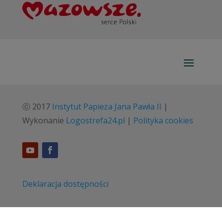
ⓒ 2017
Instytut Papieża Jana Pawła II
|
Wykonanie
Logostrefa24.pl
|
Polityka cookies
Deklaracja dostępności
Standardy ochrony małoletnich