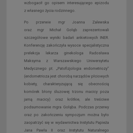
wzbogacił go opisem interesującego epizodu
z własnego życia rodzinnego.
Po przerwie mgr Joanna Zalewska
oraz mgr Michał Gołąb zaprezentowali
szczegółowe wyniki badań ankietowych INER.
Konferencję zakończyła wysoce specjalistyczna
prelekcja lekarza ginekologa Radosława
Maksyma z Warszawskiego Uniwersytetu
Medycznego pt. „Patofizjologia endometriozy”
(endometrioza jest chorobą narządów płciowych
kobiety, charakteryzującą się obecnością
komórek błony śluzowej trzonu macicy poza
jamą macicy) oraz krótkie, ale treściwe
podsumowanie mgra Gołąba. Podczas przerwy
oraz po zakończeniu sympozjum można było
zaopatrzyć się w wydawnictwa Instytutu Papieża
Jana Pawła II oraz Instytutu Naturalnego