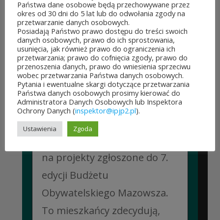
Państwa dane osobowe będą przechowywane przez
okres od 30 dni do 5 lat lub do odwołania zgody na
przetwarzanie danych osobowych.
Posiadają Państwo prawo dostępu do treści swoich
POZOSTAŁE AKTUALNOŚCI
danych osobowych, prawo do ich sprostowania,
usunięcia, jak również prawo do ograniczenia ich
przetwarzania; prawo do cofnięcia zgody, prawo do
przenoszenia danych, prawo do wniesienia sprzeciwu
wobec przetwarzania Państwa danych osobowych.
Pytania i ewentualne skargi dotyczące przetwarzania
Państwa danych osobowych prosimy kierować do
Administratora Danych Osobowych lub Inspektora
ROZPOCZĘŁO SIĘ GŁOSOWANIE W BUDŻECIE
Ochrony Danych (
inspektor@ipjp2.pl
).
OBYWATELSKIM MAZOWSZA!
03 sierpnia&8b44p;2026
Ustawienia
Zgoda
Można już głosować
na projekty zgłoszone do 7.
edycji Budżetu
Obywatelskiego Mazowsza.
To mieszkańcy zdecydują,