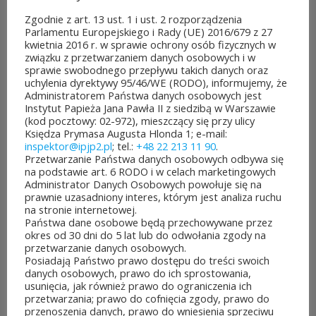
Można już głosować
Zgodnie z art. 13 ust. 1 i ust. 2 rozporządzenia
na projekty zgłoszone do 7.
Parlamentu Europejskiego i Rady (UE) 2016/679 z 27
kwietnia 2016 r. w sprawie ochrony osób fizycznych w
edycji Budżetu
związku z przetwarzaniem danych osobowych i w
sprawie swobodnego przepływu takich danych oraz
Obywatelskiego Mazowsza.
uchylenia dyrektywy 95/46/WE (RODO), informujemy, że
Administratorem Państwa danych osobowych jest
To mieszkańcy zdecydują,
Instytut Papieża Jana Pawła II z siedzibą w Warszawie
(kod pocztowy: 02-972), mieszczący się przy ulicy
które pomysły dostaną
Księdza Prymasa Augusta Hlonda 1; e-mail:
inspektor@ipjp2.pl
; tel.:
+48 22 213 11 90
.
dofinansowanie z budżetu
Przetwarzanie Państwa danych osobowych odbywa się
na podstawie art. 6 RODO i w celach marketingowych
samorządu województwa
Administrator Danych Osobowych powołuje się na
prawnie uzasadniony interes, którym jest analiza ruchu
mazowieckiego. Do rozdania
na stronie internetowej.
Państwa dane osobowe będą przechowywane przez
jest aż 30 mln zł! Mieszkańcy
okres od 30 dni do 5 lat lub do odwołania zgody na
przetwarzanie danych osobowych.
województwa mazowieckiego
Posiadają Państwo prawo dostępu do treści swoich
danych osobowych, prawo do ich sprostowania,
po...
usunięcia, jak również prawo do ograniczenia ich
przetwarzania; prawo do cofnięcia zgody, prawo do
CZYTAJ DALEJ
przenoszenia danych, prawo do wniesienia sprzeciwu