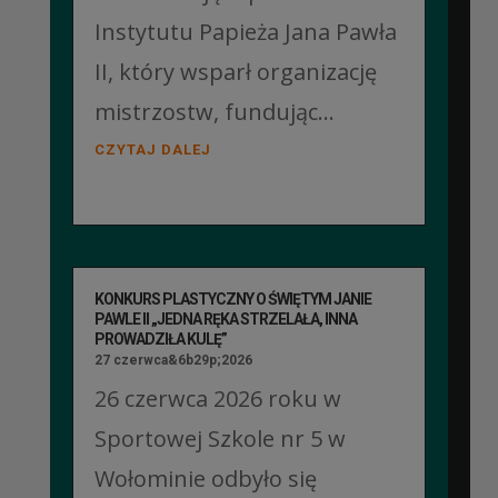
Instytutu Papieża Jana Pawła
II, który wsparł organizację
mistrzostw, fundując...
CZYTAJ DALEJ
KONKURS PLASTYCZNY O ŚWIĘTYM JANIE
PAWLE II „JEDNA RĘKA STRZELAŁA, INNA
PROWADZIŁA KULĘ”
27 czerwca&6b29p;2026
26 czerwca 2026 roku w
Sportowej Szkole nr 5 w
Wołominie odbyło się