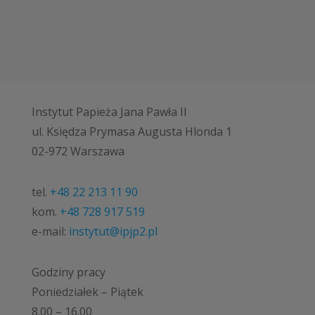
Instytut Papieża Jana Pawła II
ul. Księdza Prymasa Augusta Hlonda 1
02-972 Warszawa
tel.
+48 22 213 11 90
kom.
+48 728 917 519
e-mail:
instytut@ipjp2.pl
Godziny pracy
Poniedziałek – Piątek
8.00 – 16.00