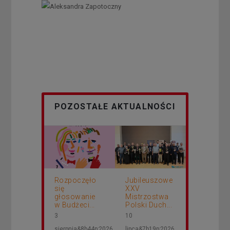
POZOSTAŁE AKTUALNOŚCI
Rozpoczęło
Jubileuszowe
się
XXV
głosowanie
Mistrzostwa
w Budżeci...
Polski Duch...
3
10
sierpnia&8b44p;2026
lipca&7b19p;2026