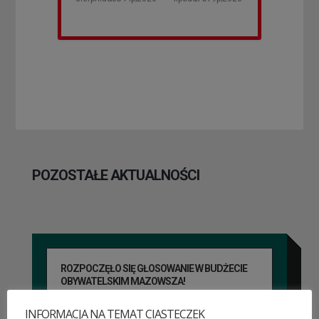
POZOSTAŁE AKTUALNOŚCI
ROZPOCZĘŁO SIĘ GŁOSOWANIE W BUDŻECIE
OBYWATELSKIM MAZOWSZA!
03 sierpnia&8b44p;2026
INFORMACJA NA TEMAT CIASTECZEK