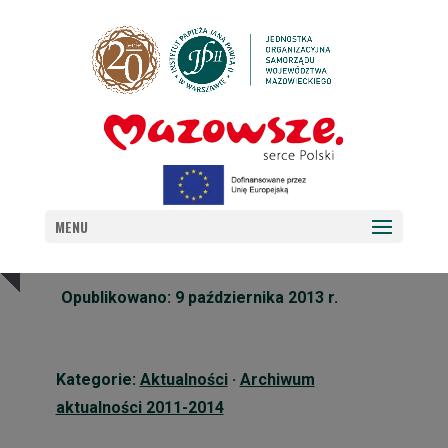
XIII DZIEŃ PAPIESKI
MENU
Opublikowano: 9 października 2013 r.
Kategorie:
Aktualności
·
Archiwum
aktualności 2011-2014