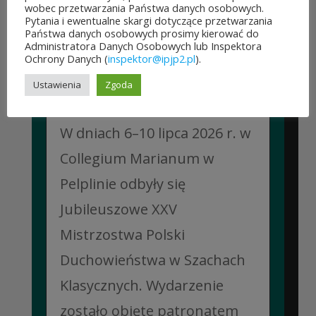
wobec przetwarzania Państwa danych osobowych.
Pytania i ewentualne skargi dotyczące przetwarzania
Państwa danych osobowych prosimy kierować do
Administratora Danych Osobowych lub Inspektora
Ochrony Danych (
inspektor@ipjp2.pl
).
JUBILEUSZOWE XXV MISTRZOSTWA POLSKI
DUCHOWIEŃSTWA W SZACHACH
Ustawienia
Zgoda
KLASYCZNYCH.
10 lipca&7b19p;2026
W dniach 6–10 lipca 2026 r. w
Collegium Marianum w
Pelplinie odbyły się
Jubileuszowe XXV
Mistrzostwa Polski
Duchowieństwa w Szachach
Klasycznych. Wydarzenie
zostało objęte patronatem