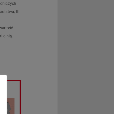
adniczych
elstwa; III
wartość
i o nią.