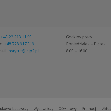
.
+48 22 213 11 90
Godziny pracy
m.
+48 728 917 519
Poniedziałek – Piątek
ail:
instytut@ipjp2.pl
8.00 – 16.00
ukowo-badawczy
Wydawniczy
Oświatowy
Promocji
Aktua