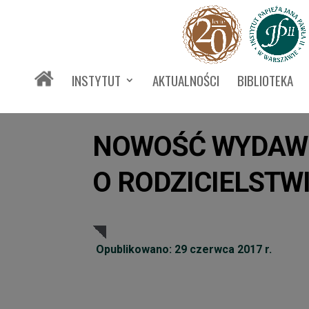
INSTYTUT
AKTUALNOŚCI
BIBLIOTEKA
NOWOŚĆ WYDAWN
O RODZICIELSTWIE
Opublikowano: 29 czerwca 2017 r.