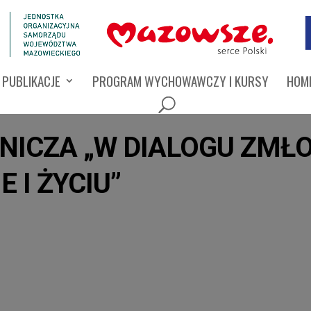
PUBLIKACJE
PROGRAM WYCHOWAWCZY I KURSY
HOMI
ICZA „W DIALOGU ZMŁ
 I ŻYCIU”