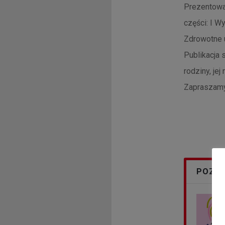
Prezentowa
części: I W
Zdrowotne 
Publikacja 
rodziny, je
Zapraszamy 
POZOS