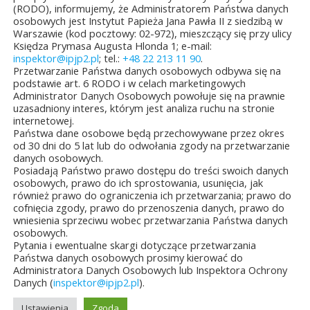
(RODO), informujemy, że Administratorem Państwa danych
osobowych jest Instytut Papieża Jana Pawła II z siedzibą w
ęło się
Jubileuszowe XXV
Konkurs
Nowość
Warszawie (kod pocztowy: 02-972), mieszczący się przy ulicy
nie
Mistrzostwa
plastyczny
wydawnicz
Księdza Prymasa Augusta Hlonda 1; e-mail:
i...
Polski Duch...
o Świętym Janie ...
pielgrzym
inspektor@ipjp2.pl
; tel.:
+48 22 213 11 90
.
papież...
a&8b44p;2026
10 lipca&7b19p;2026
27
Przetwarzanie Państwa danych osobowych odbywa się na
26
podstawie art. 6 RODO i w celach marketingowych
czerwca&6b29p;2026
Administrator Danych Osobowych powołuje się na prawnie
czerwca&6b
uzasadniony interes, którym jest analiza ruchu na stronie
internetowej.
Państwa dane osobowe będą przechowywane przez okres
od 30 dni do 5 lat lub do odwołania zgody na przetwarzanie
danych osobowych.
Posiadają Państwo prawo dostępu do treści swoich danych
osobowych, prawo do ich sprostowania, usunięcia, jak
również prawo do ograniczenia ich przetwarzania; prawo do
cofnięcia zgody, prawo do przenoszenia danych, prawo do
wniesienia sprzeciwu wobec przetwarzania Państwa danych
osobowych.
Pytania i ewentualne skargi dotyczące przetwarzania
Państwa danych osobowych prosimy kierować do
Administratora Danych Osobowych lub Inspektora Ochrony
Danych (
inspektor@ipjp2.pl
).
Ustawienia
Zgoda