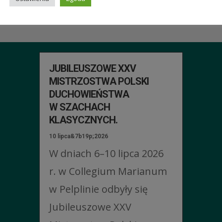
ŚCI
JUBILEUSZOWE XXV
MISTRZOSTWA POLSKI
DUCHOWIEŃSTWA
W SZACHACH
KLASYCZNYCH.
10 lipca&7b19p;2026
W dniach 6–10 lipca 2026
r. w Collegium Marianum
w Pelplinie odbyły się
Jubileuszowe XXV