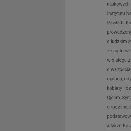
naukowych 
Instytutu N
Pawła II. K
prowadzony
o ludzkim ż
że są to na
w dialogu z
o wartościa
dialogu, gd
kobiety i d
Ojcem, Syne
o rodzinie,
podstawową
a także Koś