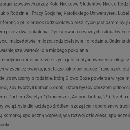
zorganizowanych przez Koło Naukowe Studentów Nauk o Rodzi
auk o Rodzinie i Pracy Socjalnej Katolickiego Uniwersytetu Lube
onferencje pt. Kierunek rodzicielstwo oraz Życie jest darem były
m przez dwa pokolenia. Dyskutowano o ważnych i aktualnych t
yciu, małżeństwie, miłości, rodzicielstwie i o rodzinie. Badania 
jważniejsze wartości dla młodego pokolenia.
 młodymi o rodzicielstwie i życiu jest kontynuowaniem dialogu 
ch w życiu człowieka, jest także, jak pisał papież Franciszek, pr
zie „rozważamy o rodzinie, którą Słowo Boże powierza w ręce m
zieci, aby tworzyli komunię osób, i która byłaby obrazem jednośc
m i Duchem Świętym” (Franciszek, Amoris laetitia, 29). Trzeba 
 by wciąż była dla każdego źródłem szczęścia i oparciem w trudn
 komórką społeczną wspierającą rozwój człowieka, społeczeń
cioła.