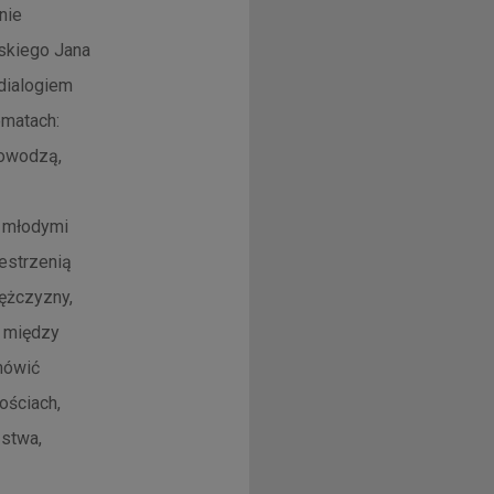
nie
lskiego Jana
 dialogiem
ematach:
dowodzą,
z młodymi
zestrzenią
ężczyzny,
i między
mówić
ościach,
stwa,