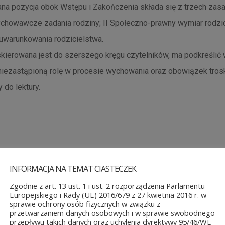
na pozycja obok Wstępu i Zakończenia składa się z trzech zas
ychowawcze zadania rodziny; II Społeczno-prawny wymiar rodzici
uwarunkowania rodzicielstwa.
skierowana jest do szerszego kręgu czytelników, ma podkreślić 
j niezastąpioną rolę w procesie wychowania oraz obowiązek trosk
do lektury.
INFORMACJA NA TEMAT CIASTECZEK
TAŁE AKTUALNOŚCI
Zgodnie z art. 13 ust. 1 i ust. 2 rozporządzenia Parlamentu
Europejskiego i Rady (UE) 2016/679 z 27 kwietnia 2016 r. w
sprawie ochrony osób fizycznych w związku z
przetwarzaniem danych osobowych i w sprawie swobodnego
przepływu takich danych oraz uchylenia dyrektywy 95/46/WE