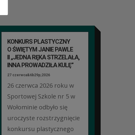
KONKURS PLASTYCZNY
O ŚWIĘTYM JANIE PAWLE
II „JEDNA RĘKA STRZELAŁA,
INNA PROWADZIŁA KULĘ”
27 czerwca&6b29p;2026
26 czerwca 2026 roku w
Sportowej Szkole nr 5 w
Wołominie odbyło się
uroczyste rozstrzygnięcie
konkursu plastycznego