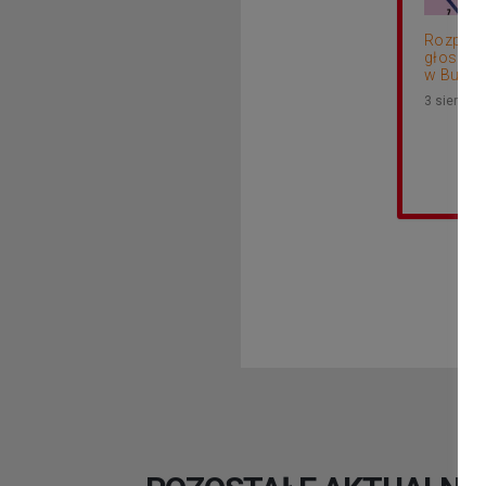
Rozpocz
głosowa
w Budżec
3 sierpni