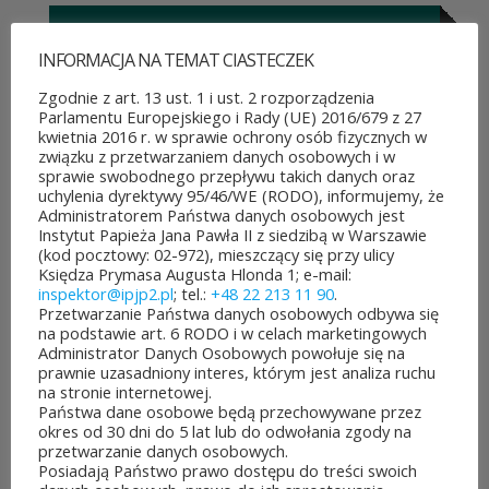
INFORMACJA NA TEMAT CIASTECZEK
ROZPOCZĘŁO SIĘ GŁOSOWANIE W BUDŻECIE
OBYWATELSKIM MAZOWSZA!
Zgodnie z art. 13 ust. 1 i ust. 2 rozporządzenia
03 sierpnia&8b44p;2026
Parlamentu Europejskiego i Rady (UE) 2016/679 z 27
Można już głosować
kwietnia 2016 r. w sprawie ochrony osób fizycznych w
związku z przetwarzaniem danych osobowych i w
na projekty zgłoszone do 7.
sprawie swobodnego przepływu takich danych oraz
uchylenia dyrektywy 95/46/WE (RODO), informujemy, że
edycji Budżetu
Administratorem Państwa danych osobowych jest
Instytut Papieża Jana Pawła II z siedzibą w Warszawie
Obywatelskiego Mazowsza.
(kod pocztowy: 02-972), mieszczący się przy ulicy
Księdza Prymasa Augusta Hlonda 1; e-mail:
To mieszkańcy zdecydują,
inspektor@ipjp2.pl
; tel.:
+48 22 213 11 90
.
Przetwarzanie Państwa danych osobowych odbywa się
które pomysły dostaną
na podstawie art. 6 RODO i w celach marketingowych
Administrator Danych Osobowych powołuje się na
dofinansowanie z budżetu
prawnie uzasadniony interes, którym jest analiza ruchu
na stronie internetowej.
samorządu województwa
Państwa dane osobowe będą przechowywane przez
okres od 30 dni do 5 lat lub do odwołania zgody na
mazowieckiego. Do rozdania
przetwarzanie danych osobowych.
Posiadają Państwo prawo dostępu do treści swoich