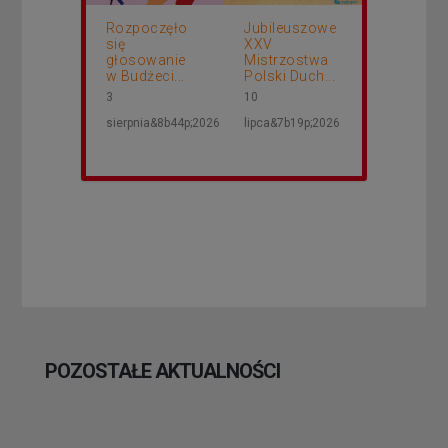
Rozpoczęło
Jubileuszowe
się
XXV
głosowanie
Mistrzostwa
w Budżeci...
Polski Duch...
3
10
sierpnia&8b44p;2026
lipca&7b19p;2026
POZOSTAŁE AKTUALNOŚCI