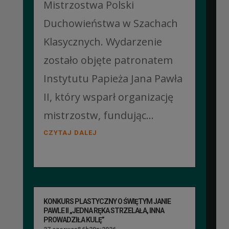
Mistrzostwa Polski
Duchowieństwa w Szachach
Klasycznych. Wydarzenie
zostało objęte patronatem
Instytutu Papieża Jana Pawła
II, który wsparł organizację
mistrzostw, fundując...
CZYTAJ DALEJ
KONKURS PLASTYCZNY O ŚWIĘTYM JANIE
PAWLE II „JEDNA RĘKA STRZELAŁA, INNA
PROWADZIŁA KULĘ”