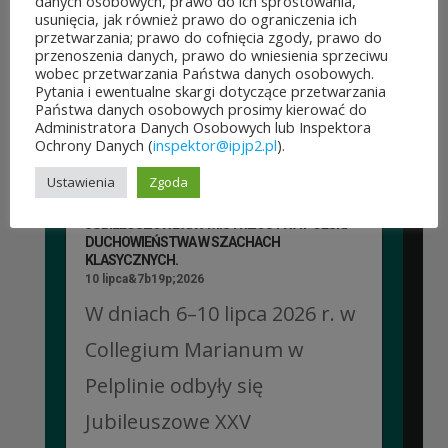
jest aż 30 mln zł! Mieszkańcy
danych osobowych, prawo do ich sprostowania,
usunięcia, jak również prawo do ograniczenia ich
województwa mazowieckiego
przetwarzania; prawo do cofnięcia zgody, prawo do
przenoszenia danych, prawo do wniesienia sprzeciwu
po...
wobec przetwarzania Państwa danych osobowych.
Pytania i ewentualne skargi dotyczące przetwarzania
Państwa danych osobowych prosimy kierować do
CZYTAJ DALEJ
Administratora Danych Osobowych lub Inspektora
Ochrony Danych (
inspektor@ipjp2.pl
).
Ustawienia
Zgoda
JUBILEUSZOWE XXV MISTRZOSTWA POLSKI
DUCHOWIEŃSTWA W SZACHACH
KLASYCZNYCH.
10 lipca&7b19p;2026
W dniach 6–10 lipca 2026 r. w
Collegium Marianum w
Pelplinie odbyły się
Jubileuszowe XXV