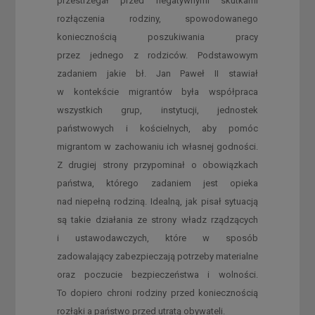
przestrzegał przed negatywnymi skutkami
rozłączenia rodziny, spowodowanego
koniecznością poszukiwania pracy
przez jednego z rodziców. Podstawowym
zadaniem jakie bł. Jan Paweł II stawiał
w kontekście migrantów była współpraca
wszystkich grup, instytucji, jednostek
państwowych i kościelnych, aby pomóc
migrantom w zachowaniu ich własnej godności.
Z drugiej strony przypominał o obowiązkach
państwa, którego zadaniem jest opieka
nad niepełną rodziną. Idealną, jak pisał sytuacją
są takie działania ze strony władz rządzących
i ustawodawczych, które w sposób
zadowalający zabezpieczają potrzeby materialne
oraz poczucie bezpieczeństwa i wolności.
To dopiero chroni rodziny przed koniecznością
rozłąki a państwo przed utratą obywateli.