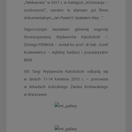
„Telekamery” w 2011 r. w kategorii „Informacje –
osobowość”, narrator w słynnym już filmie
dokumentalnym
„Jan Paweł II. Szukałem Was…”
.
Tegorocznym laureatem głównej nagrody
Stowarzyszenia Wydawców Katolickich –
Złotego FENIKSA – został ks. prof. dr hab. Józef
Kudasiewicz – wybitny badacz i popularyzator
Biblii.
XIX Targi Wydawców Katolickich odbędą się
w dniach 11-14 kwietnia 2013 r. – ponownie
w Arkadach Kubickiego Zamku Królewskiego
w Warszawie.