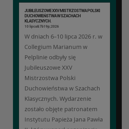
JUBILEUSZOWE XXV MISTRZOSTWA POLSKI
DUCHOWIEŃSTWA W SZACHACH
KLASYCZNYCH.
10 lipca&7b19p;2026
W dniach 6–10 lipca 2026 r. w
Collegium Marianum w
Pelplinie odbyły się
Jubileuszowe XXV
Mistrzostwa Polski
Duchowieństwa w Szachach
Klasycznych. Wydarzenie
zostało objęte patronatem
Instytutu Papieża Jana Pawła