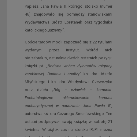
Papieża Jana Pawła II, którego stoisko (numer
46) znajdowało się pomiędzy stanowiskami
Wydawnictwa Sióstr Loretanek oraz tygodnika
katolickiego
„Idziemy”
.
Goście targów mogli zapoznać się z 22 tytułami
wydanymi przez Instytut. Wśród nich
nie zabrakło, naturalnie dwóch ostatnich pozycji:
książki pt
. „Rodzina wobec dylematów migracji
zarobkowej. Badania i analizy”
ks. dra Józefa
Młyńskiego i ks. dra Władysława Szewczyka
oraz dzieła
„Bóg – człowiek – komunia.
Eschatologiczne ukierunkowanie komunii
eucharystycznej w nauczaniu Jana Pawła II”
,
autorstwa ks. dra Cezarego Smuniewskiego. Ten
ostatni podpisywał swoją książkę w sobotę 21
kwietnia. W piątek zaś na stoisku IPJPII można