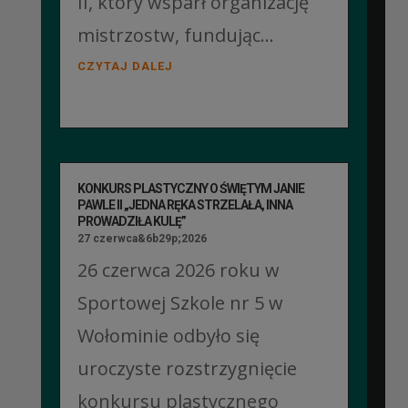
II, który wsparł organizację
mistrzostw, fundując...
CZYTAJ DALEJ
KONKURS PLASTYCZNY O ŚWIĘTYM JANIE
PAWLE II „JEDNA RĘKA STRZELAŁA, INNA
PROWADZIŁA KULĘ”
27 czerwca&6b29p;2026
26 czerwca 2026 roku w
Sportowej Szkole nr 5 w
Wołominie odbyło się
uroczyste rozstrzygnięcie
konkursu plastycznego