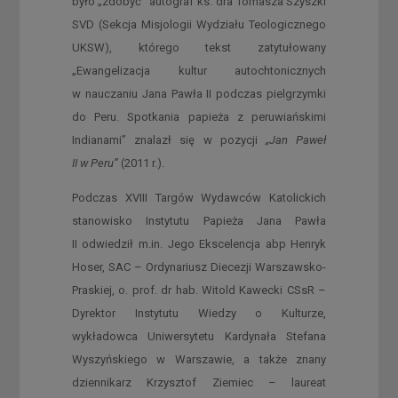
było „zdobyć” autograf ks. dra Tomasza Szyszki
SVD (Sekcja Misjologii Wydziału Teologicznego
UKSW), którego tekst zatytułowany
„Ewangelizacja kultur autochtonicznych
w nauczaniu Jana Pawła II podczas pielgrzymki
do Peru. Spotkania papieża z peruwiańskimi
Indianami” znalazł się w pozycji
„Jan Paweł
II w Peru”
(2011 r.).
Podczas XVIII Targów Wydawców Katolickich
stanowisko Instytutu Papieża Jana Pawła
II odwiedził m.in. Jego Ekscelencja abp Henryk
Hoser, SAC – Ordynariusz Diecezji Warszawsko-
Praskiej, o. prof. dr hab. Witold Kawecki CSsR –
Dyrektor Instytutu Wiedzy o Kulturze,
wykładowca Uniwersytetu Kardynała Stefana
Wyszyńskiego w Warszawie, a także znany
dziennikarz Krzysztof Ziemiec – laureat