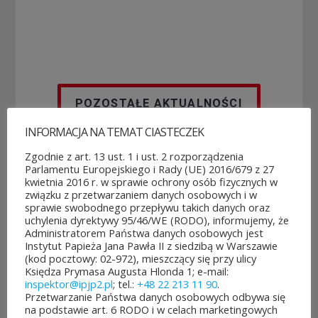
POZOSTAŁE AKTUALNOŚCI
INFORMACJA NA TEMAT CIASTECZEK
Zgodnie z art. 13 ust. 1 i ust. 2 rozporządzenia
Parlamentu Europejskiego i Rady (UE) 2016/679 z 27
kwietnia 2016 r. w sprawie ochrony osób fizycznych w
związku z przetwarzaniem danych osobowych i w
Rozpoczęło
Jubileuszowe
sprawie swobodnego przepływu takich danych oraz
się
XXV
uchylenia dyrektywy 95/46/WE (RODO), informujemy, że
głosowanie
Mistrzostwa
Administratorem Państwa danych osobowych jest
w Budżeci...
Polski Duch...
Instytut Papieża Jana Pawła II z siedzibą w Warszawie
3
10
(kod pocztowy: 02-972), mieszczący się przy ulicy
Księdza Prymasa Augusta Hlonda 1; e-mail:
sierpnia&8b44p;2026
lipca&7b19p;2026
inspektor@ipjp2.pl
; tel.:
+48 22 213 11 90
.
Przetwarzanie Państwa danych osobowych odbywa się
na podstawie art. 6 RODO i w celach marketingowych