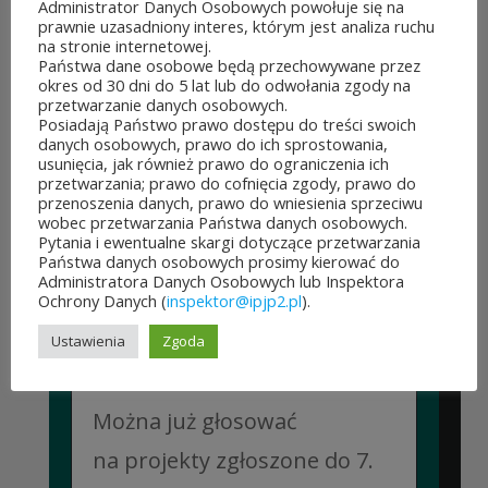
Administrator Danych Osobowych powołuje się na
prawnie uzasadniony interes, którym jest analiza ruchu
na stronie internetowej.
Państwa dane osobowe będą przechowywane przez
okres od 30 dni do 5 lat lub do odwołania zgody na
przetwarzanie danych osobowych.
Posiadają Państwo prawo dostępu do treści swoich
danych osobowych, prawo do ich sprostowania,
usunięcia, jak również prawo do ograniczenia ich
przetwarzania; prawo do cofnięcia zgody, prawo do
POZOSTAŁE AKTUALNOŚCI
przenoszenia danych, prawo do wniesienia sprzeciwu
wobec przetwarzania Państwa danych osobowych.
Pytania i ewentualne skargi dotyczące przetwarzania
Państwa danych osobowych prosimy kierować do
Administratora Danych Osobowych lub Inspektora
Ochrony Danych (
inspektor@ipjp2.pl
).
Ustawienia
Zgoda
ROZPOCZĘŁO SIĘ GŁOSOWANIE W BUDŻECIE
OBYWATELSKIM MAZOWSZA!
03 sierpnia&8b44p;2026
Można już głosować
na projekty zgłoszone do 7.