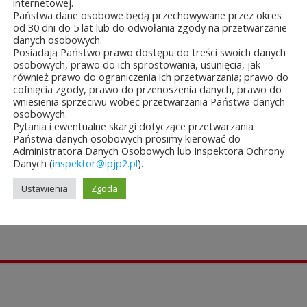
internetowej.
Państwa dane osobowe będą przechowywane przez okres
od 30 dni do 5 lat lub do odwołania zgody na przetwarzanie
danych osobowych.
Posiadają Państwo prawo dostępu do treści swoich danych
TAŁE AKTUALNOŚCI
osobowych, prawo do ich sprostowania, usunięcia, jak
również prawo do ograniczenia ich przetwarzania; prawo do
cofnięcia zgody, prawo do przenoszenia danych, prawo do
wniesienia sprzeciwu wobec przetwarzania Państwa danych
osobowych.
Pytania i ewentualne skargi dotyczące przetwarzania
Państwa danych osobowych prosimy kierować do
Administratora Danych Osobowych lub Inspektora Ochrony
ęło się
Jubileuszowe XXV
Konkurs
Nowość
nie
Mistrzostwa
plastyczny
wydawnicz
Danych (
inspektor@ipjp2.pl
).
i...
Polski Duch...
o Świętym Janie ...
pielgrzym
papież...
Ustawienia
Zgoda
a&8b44p;2026
10 lipca&7b19p;2026
27
26
czerwca&6b29p;2026
czerwca&6b