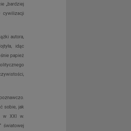
ie „bardziej
 cywilizacji
ążki autora,
jtyła, idąc
eśnie papież
olitycznego
ywistości,
 poznawczo.
 sobie, jak
ię w XXI w.
” światowej