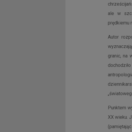
chrześcijań
ale w szcz
prędkiemu r
Autor rozpo
wyznaczają
granic, na
dochodziło 
antropolo
dziennikar
„światowe
Punktem wy
XX wieku. J
(pamiętaj