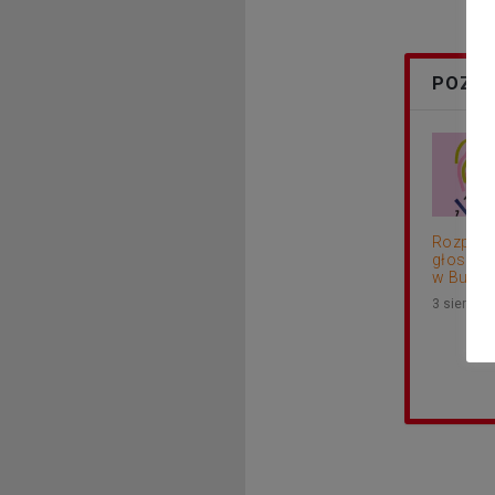
POZOS
Rozpocz
głosowa
w Budżec
3 sierpni