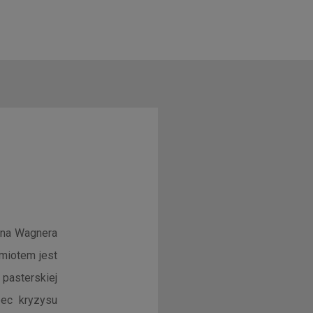
ana Wagnera
dmiotem jest
 pasterskiej
bec kryzysu