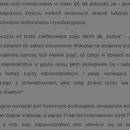
skiej wizji rozwoju kultury w wieku XX; tak jednostki, jak i sp
ególności kryzysu wielkich światowych skupisk ludzkich
ozwojowi technicznemu i cywilizacyjnemu.
czyna od próby zdefiniowania pojęć takich jak „kultura” i „c
c zarazem ich zakres znaczeniowy. Wskazuje na wzajemne prze
 wzajemną osmozę tych właśnie pojęć, do czego w dziejach myś
niejednokrotnie w języku opisu, jakim posługiwała się i nad
gia kultury. Łączy odpowiedzialność i pasję, wynikając
skiego, z doświadczeniem, jakie mógł zyskać przez lata
go
theatrum
”.
jścia rozważań jest historyczne postrzeganie okropieństw tot
an Wagner wskazuje, iż papież-Polak był kontynuatorem myśli P
ąc o nich, więc odpowiedzialnie) móc odwrócić się od b