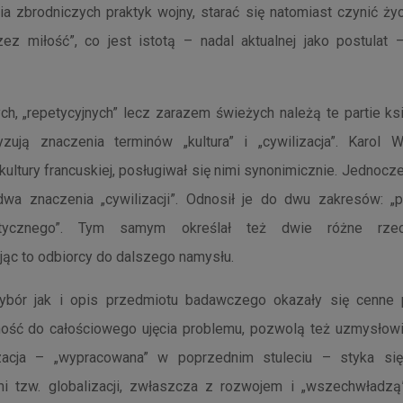
a zbrodniczych praktyk wojny, starać się natomiast czynić życ
ez miłość”, co jest istotą – nadal aktualnej jako postulat –
h, „repetycyjnych” lecz zarazem świeżych należą te partie ksi
yzują znaczenia terminów „kultura” i „cywilizacja”. Karol Wo
 kultury francuskiej, posługiwał się nimi synonimicznie. Jednocz
 dwa znaczenia „cywilizacji”. Odnosił je do dwu zakresów: „p
tycznego”. Tym samym określał też dwie różne rzecz
ąc to odbiorcy do dalszego namysłu.
bór jak i opis przedmiotu badawczego okazały się cenne
ość do całościowego ujęcia problemu, pozwolą też uzmysłowić
izacja – „wypracowana” w poprzednim stuleciu – styka s
i tzw. globalizacji, zwłaszcza z rozwojem i „wszechwładzą