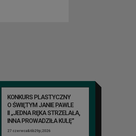
KONKURS PLASTYCZNY
O ŚWIĘTYM JANIE PAWLE
II „JEDNA RĘKA STRZELAŁA,
INNA PROWADZIŁA KULĘ”
27 czerwca&6b29p;2026