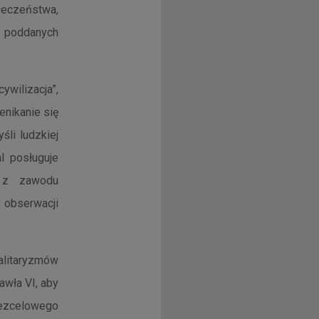
ołeczeństwa,
, poddanych
ywilizacja”,
nikanie się
li ludzkiej
al posługuje
ą z zawodu
 obserwacji
alitaryzmów
awła VI, aby
ezcelowego