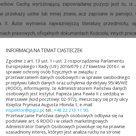
 mediów. Cechą wyróżniającą zapowiadanej pozycji jest to, iż
je przekazy ustne lub mniej znane, acz zapisane w pamięci,
 II. Autor wymienia najważniejszą literaturę przedmiotu, op
niach prasowych, oficjalnych dokumentach Kościoła, innych praca
zacja…
wymienia powody do chwały człowieka, ale wyraźny
INFORMACJA NA TEMAT CIASTECZEK
iemne strony
bycia
, określając sprawy bolesne. Interesujące,
Zgodnie z art. 13 ust. 1 i ust. 2 rozporządzenia Parlamentu
Europejskiego i Rady (UE) 2016/679 z 27 kwietnia 2016 r. w
olicy Apostolskiej rozwój cywilizacyjny nie był postrzegany j
sprawie ochrony osób fizycznych w związku z
przetwarzaniem danych osobowych i w sprawie swobodnego
; papież zdawał sobie jednak sprawę z poważnych zagroż
przepływu takich danych oraz uchylenia dyrektywy 95/46/WE
 własnymi obserwacjami, i to wielokrotnie w formie przestrog
(RODO), informujemy, że Administratorem Państwa danych
osobowych jest Instytut Papieża Jana Pawła II z siedzibą w
tzw. „cywilizacji technicznej” są lub najpewniej będą przeciwne
Warszawie (kod pocztowy: 02-972), mieszczący się przy ulicy
Księdza Prymasa Augusta Hlonda 1; e-mail:
e, że będą przeczyły często jego prawom: godności, niepowt
inspektor@ipjp2.pl
; tel.:
+48 22 213 11 90
.
Przetwarzanie Państwa danych osobowych odbywa się na
Przygotowywana publikacja jest ważnym głosem za poszukiwa
podstawie art. 6 RODO i w celach marketingowych
 oraz jego kulturze z końca XX w., jak i w początkach XXI stuleci
Administrator Danych Osobowych powołuje się na prawnie
uzasadniony interes, którym jest analiza ruchu na stronie