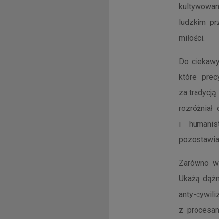
kultywowani
ludzkim prz
miłości.
Do ciekawyc
które prec
za tradycją
rozróżniał
i humanis
pozostawiaj
Zarówno wy
Ukażą dążn
anty-cywil
z procesam