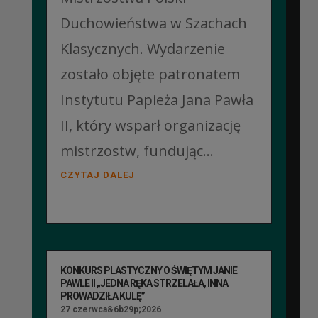
Duchowieństwa w Szachach
Klasycznych. Wydarzenie
zostało objęte patronatem
Instytutu Papieża Jana Pawła
II, który wsparł organizację
mistrzostw, fundując...
CZYTAJ DALEJ
KONKURS PLASTYCZNY O ŚWIĘTYM JANIE
PAWLE II „JEDNA RĘKA STRZELAŁA, INNA
PROWADZIŁA KULĘ”
27 czerwca&6b29p;2026