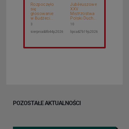
Rozpoczęło
Jubileuszowe
się
XXV
głosowanie
Mistrzostwa
w Budżeci...
Polski Duch...
3
10
sierpnia&8b44p;2026
lipca&7b19p;2026
POZOSTAŁE AKTUALNOŚCI