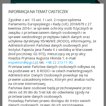
ROZPOCZĘŁO SIĘ GŁOSOWANIE W BUDŻECIE
INFORMACJA NA TEMAT CIASTECZEK
OBYWATELSKIM MAZOWSZA!
03 sierpnia&8b44p;2026
Zgodnie z art. 13 ust. 1 i ust. 2 rozporządzenia
Parlamentu Europejskiego i Rady (UE) 2016/679 z 27
Można już głosować
kwietnia 2016 r. w sprawie ochrony osób fizycznych w
związku z przetwarzaniem danych osobowych i w
na projekty zgłoszone do 7.
sprawie swobodnego przepływu takich danych oraz
uchylenia dyrektywy 95/46/WE (RODO), informujemy, że
edycji Budżetu
Administratorem Państwa danych osobowych jest
Instytut Papieża Jana Pawła II z siedzibą w Warszawie
Obywatelskiego Mazowsza.
(kod pocztowy: 02-972), mieszczący się przy ulicy
Księdza Prymasa Augusta Hlonda 1; e-mail:
To mieszkańcy zdecydują,
inspektor@ipjp2.pl
; tel.:
+48 22 213 11 90
.
Przetwarzanie Państwa danych osobowych odbywa się
które pomysły dostaną
na podstawie art. 6 RODO i w celach marketingowych
Administrator Danych Osobowych powołuje się na
dofinansowanie z budżetu
prawnie uzasadniony interes, którym jest analiza ruchu
na stronie internetowej.
samorządu województwa
Państwa dane osobowe będą przechowywane przez
okres od 30 dni do 5 lat lub do odwołania zgody na
mazowieckiego. Do rozdania
przetwarzanie danych osobowych.
Posiadają Państwo prawo dostępu do treści swoich
jest aż 30 mln zł! Mieszkańcy
danych osobowych, prawo do ich sprostowania,