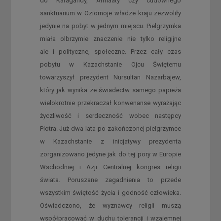
do Karagandy, Ałmaaty czy cudownego
sanktuarium w Oziornoje władze kraju zezwoliły
jedynie na pobyt w jednym miejscu. Pielgrzymka
miała olbrzymie znaczenie nie tylko religijne
ale i polityczne, społeczne. Przez cały czas
pobytu w Kazachstanie Ojcu Świętemu
towarzyszył prezydent Nursultan Nazarbajew,
który jak wynika ze świadectw samego papieża
wielokrotnie przekraczał konwenanse wyrażając
życzliwość i serdeczność wobec następcy
Piotra. Już dwa lata po zakończonej pielgrzymce
w Kazachstanie z inicjatywy prezydenta
zorganizowano jedyne jak do tej pory w Europie
Wschodniej i Azji Centralnej kongres religii
świata. Poruszane zagadnienia to przede
wszystkim świętość życia i godność człowieka.
Oświadczono, że wyznawcy religii muszą
współpracować w duchu tolerancji i wzajemnej