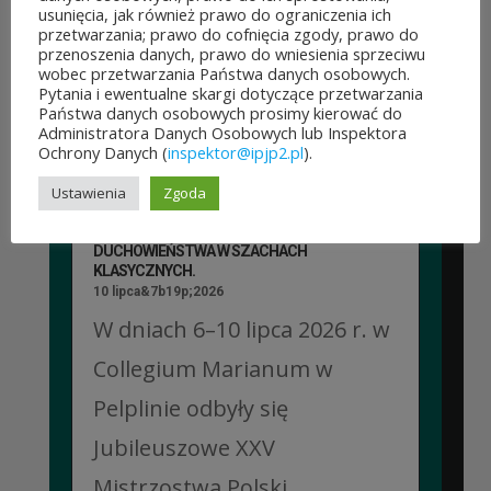
usunięcia, jak również prawo do ograniczenia ich
województwa mazowieckiego
przetwarzania; prawo do cofnięcia zgody, prawo do
przenoszenia danych, prawo do wniesienia sprzeciwu
po...
wobec przetwarzania Państwa danych osobowych.
Pytania i ewentualne skargi dotyczące przetwarzania
CZYTAJ DALEJ
Państwa danych osobowych prosimy kierować do
Administratora Danych Osobowych lub Inspektora
Ochrony Danych (
inspektor@ipjp2.pl
).
Ustawienia
Zgoda
JUBILEUSZOWE XXV MISTRZOSTWA POLSKI
DUCHOWIEŃSTWA W SZACHACH
KLASYCZNYCH.
10 lipca&7b19p;2026
W dniach 6–10 lipca 2026 r. w
Collegium Marianum w
Pelplinie odbyły się
Jubileuszowe XXV
Mistrzostwa Polski