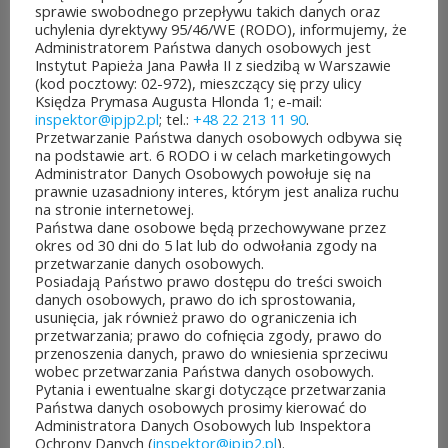
sprawie swobodnego przepływu takich danych oraz
uchylenia dyrektywy 95/46/WE (RODO), informujemy, że
POZOSTAŁE AKTUALNOŚCI
Administratorem Państwa danych osobowych jest
Instytut Papieża Jana Pawła II z siedzibą w Warszawie
(kod pocztowy: 02-972), mieszczący się przy ulicy
Księdza Prymasa Augusta Hlonda 1; e-mail:
inspektor@ipjp2.pl
; tel.:
+48 22 213 11 90
.
Przetwarzanie Państwa danych osobowych odbywa się
na podstawie art. 6 RODO i w celach marketingowych
Administrator Danych Osobowych powołuje się na
Rozpoczęło
Jubileuszowe
prawnie uzasadniony interes, którym jest analiza ruchu
się
XXV
na stronie internetowej.
głosowanie
Mistrzostwa
w Budżeci...
Polski Duch...
Państwa dane osobowe będą przechowywane przez
okres od 30 dni do 5 lat lub do odwołania zgody na
3
10
przetwarzanie danych osobowych.
sierpnia&8b44p;2026
lipca&7b19p;2026
Posiadają Państwo prawo dostępu do treści swoich
danych osobowych, prawo do ich sprostowania,
usunięcia, jak również prawo do ograniczenia ich
przetwarzania; prawo do cofnięcia zgody, prawo do
przenoszenia danych, prawo do wniesienia sprzeciwu
wobec przetwarzania Państwa danych osobowych.
Pytania i ewentualne skargi dotyczące przetwarzania
Państwa danych osobowych prosimy kierować do
Administratora Danych Osobowych lub Inspektora
Ochrony Danych (
inspektor@ipjp2.pl
).