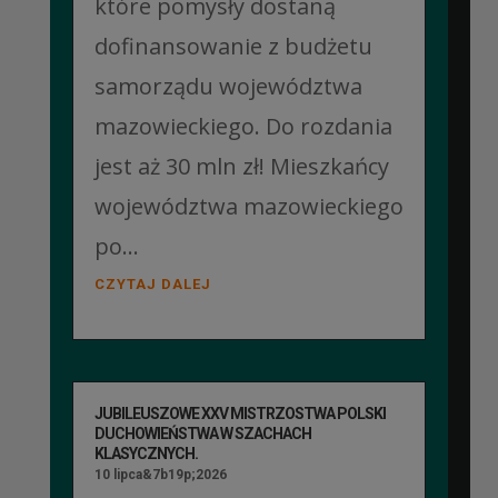
które pomysły dostaną
dofinansowanie z budżetu
samorządu województwa
mazowieckiego. Do rozdania
jest aż 30 mln zł! Mieszkańcy
województwa mazowieckiego
po...
CZYTAJ DALEJ
JUBILEUSZOWE XXV MISTRZOSTWA POLSKI
DUCHOWIEŃSTWA W SZACHACH
KLASYCZNYCH.
10 lipca&7b19p;2026