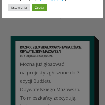
Ustawienia
Zgoda
POZOSTAŁE AKTUALNOŚCI
ROZPOCZĘŁO SIĘ GŁOSOWANIE W BUDŻECIE
OBYWATELSKIM MAZOWSZA!
03 sierpnia&8b44p;2026
Można już głosować
na projekty zgłoszone do 7.
edycji Budżetu
Obywatelskiego Mazowsza.
To mieszkańcy zdecydują,