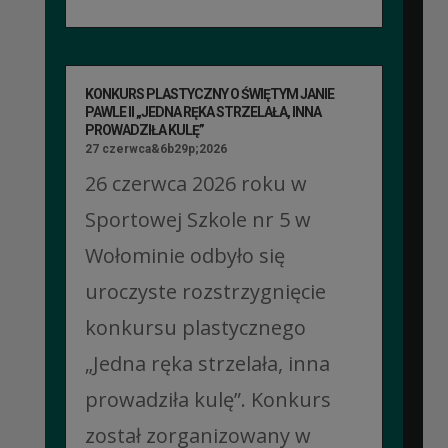
KONKURS PLASTYCZNY O ŚWIĘTYM JANIE
PAWLE II „JEDNA RĘKA STRZELAŁA, INNA
PROWADZIŁA KULĘ”
27 czerwca&6b29p;2026
26 czerwca 2026 roku w
Sportowej Szkole nr 5 w
Wołominie odbyło się
uroczyste rozstrzygnięcie
konkursu plastycznego
„Jedna ręka strzelała, inna
prowadziła kulę”. Konkurs
został zorganizowany w