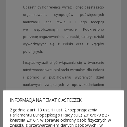
Uczestnicy konferencji wyrazili chęć częstszego
organizowania sympozjów poświęconych
nauczaniu Jana Pawła II i jego recepcji
we współczesnym świecie. Podkreślono
potrzebę angażowania ludzi nauki, kultury i sztuki
wywodzących się z Polski oraz z kręgów
polonijnych.
Instytut wyraził chęć włączenia się w tworzenie
międzynarodowej biblioteki wirtualnej dla Polonii
i pomoc w publikowaniu wybranych dzieł
naukowych związanych z upowszechnianiem
nauczania Jana Pawła II w świecie.
INFORMACJA NA TEMAT CIASTECZEK
Zgodnie z art. 13 ust. 1 i ust. 2 rozporządzenia
Parlamentu Europejskiego i Rady (UE) 2016/679 z 27
kwietnia 2016 r. w sprawie ochrony osób fizycznych w
związku z przetwarzaniem danych osobowych i w