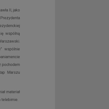
wła II, jako
 Prezydenta
ezydenckiej
się wspólną
Warszawski.
ę” wspólnie
paniamencie
 z pochodem
etap Marszu
ał materiał
 telebimie.