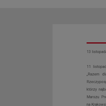
13 listopad
11 listopa
„Razem dl
Rzeczypos
którzy najb
Marszu Pre
na Krakows