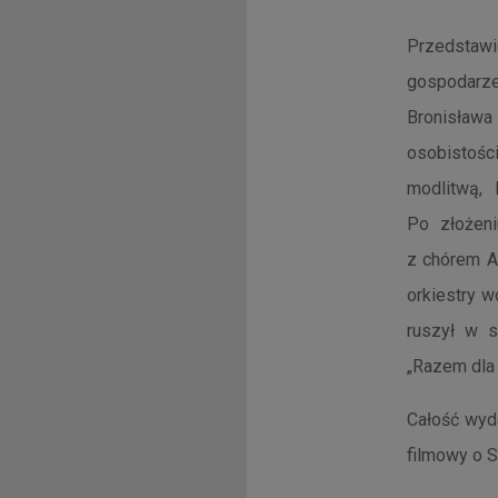
Przedstawic
gospodarze
Bronisława
osobistośc
modlitwą, 
Po złożeni
z chórem A
orkiestry 
ruszył w s
„Razem dla 
Całość wyd
filmowy o S