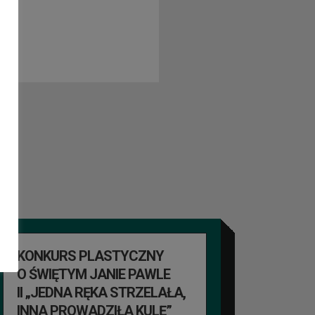
KONKURS PLASTYCZNY
O ŚWIĘTYM JANIE PAWLE
II „JEDNA RĘKA STRZELAŁA,
INNA PROWADZIŁA KULĘ”