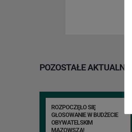
POZOSTAŁE AKTUALNO
ROZPOCZĘŁO SIĘ
GŁOSOWANIE W BUDŻECIE
OBYWATELSKIM
MAZOWSZA!