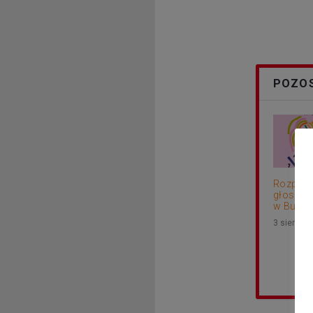
POZOS
Rozpocz
głosowa
w Budżec
3 sierpni