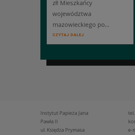
zł! Mieszkańcy
województwa
mazowieckiego po...
CZYTAJ DALEJ
Instytut Papieża Jana
tel
Pawła II
ko
ul. Księdza Prymasa
e-m