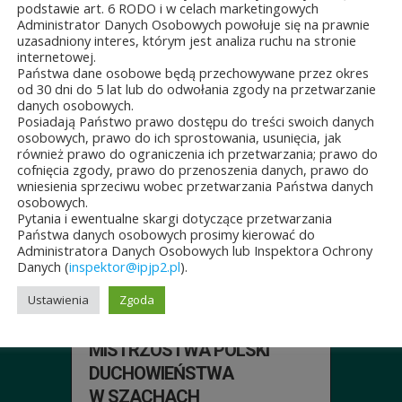
podstawie art. 6 RODO i w celach marketingowych
Administrator Danych Osobowych powołuje się na prawnie
uzasadniony interes, którym jest analiza ruchu na stronie
internetowej.
Państwa dane osobowe będą przechowywane przez okres
od 30 dni do 5 lat lub do odwołania zgody na przetwarzanie
danych osobowych.
Posiadają Państwo prawo dostępu do treści swoich danych
osobowych, prawo do ich sprostowania, usunięcia, jak
również prawo do ograniczenia ich przetwarzania; prawo do
cofnięcia zgody, prawo do przenoszenia danych, prawo do
wniesienia sprzeciwu wobec przetwarzania Państwa danych
ŚCI
osobowych.
Pytania i ewentualne skargi dotyczące przetwarzania
Państwa danych osobowych prosimy kierować do
Administratora Danych Osobowych lub Inspektora Ochrony
Danych (
inspektor@ipjp2.pl
).
Ustawienia
Zgoda
JUBILEUSZOWE XXV
MISTRZOSTWA POLSKI
DUCHOWIEŃSTWA
W SZACHACH