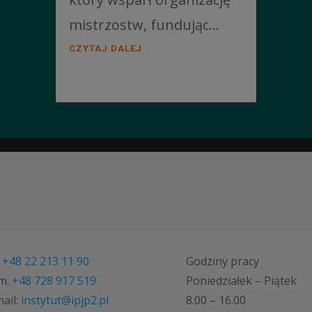
mistrzostw, fundując...
CZYTAJ DALEJ
.
+48 22 213 11 90
Godziny pracy
m.
+48 728 917 519
Poniedziałek – Piątek
ail:
instytut@ipjp2.pl
8.00 – 16.00