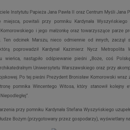
iele Instytutu Papieża Jana Pawła II oraz Centrum Myśli Jana Pa
 miejsca, powitali przy pomniku Kardynała Wyszyńskiego
 Komorowskiego i jego małżonkę oraz towarzyszące parze pr
i. Ten odcinek Marszu, nieco odmiennie od innych, zaczął 
którą poprowadził Kardynał Kazimierz Nycz Metropolita 
u wieńca, nastąpiło odśpiewanie pieśni „Boże, coś Polsk
rchikatedralnym Uniwersytetu Warszawskiego oraz przy akom
wojskowej. Po tej pieśni Prezydent Bronisław Komorowski wraz
tronę pomnika Wincentego Witosa, który stanowił kolejny 
Niepodległej”.
arzenia przy pomniku Kardynała Stefana Wyszyńskiego uzupełni
łudze Bożym (przygotowany przez gospodarzy), wyświetlany na