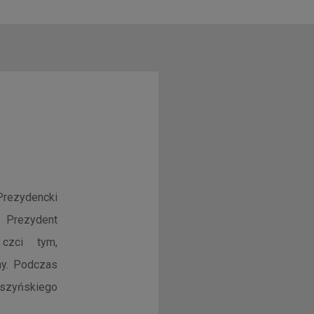
Prezydencki
 Prezydent
 czci tym,
zny. Podczas
yszyńskiego