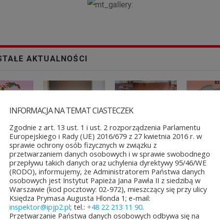
TAŁE AKTUALNOŚCI
INFORMACJA NA TEMAT CIASTECZEK
Zgodnie z art. 13 ust. 1 i ust. 2 rozporządzenia Parlamentu
ęło się
Jubileuszowe XXV
Konkurs
Nowość
Europejskiego i Rady (UE) 2016/679 z 27 kwietnia 2016 r. w
nie
Mistrzostwa
plastyczny
wydawnicz
sprawie ochrony osób fizycznych w związku z
i...
Polski Duch...
o Świętym Janie ...
pielgrzym
papież...
przetwarzaniem danych osobowych i w sprawie swobodnego
a&8b44p;2026
10 lipca&7b19p;2026
27
przepływu takich danych oraz uchylenia dyrektywy 95/46/WE
26
(RODO), informujemy, że Administratorem Państwa danych
czerwca&6b29p;2026
osobowych jest Instytut Papieża Jana Pawła II z siedzibą w
czerwca&6b
Warszawie (kod pocztowy: 02-972), mieszczący się przy ulicy
Księdza Prymasa Augusta Hlonda 1; e-mail:
inspektor@ipjp2.pl
; tel.:
+48 22 213 11 90
.
Przetwarzanie Państwa danych osobowych odbywa się na