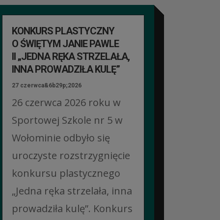
KONKURS PLASTYCZNY
O ŚWIĘTYM JANIE PAWLE
II „JEDNA RĘKA STRZELAŁA,
INNA PROWADZIŁA KULĘ”
27 czerwca&6b29p;2026
26 czerwca 2026 roku w
Sportowej Szkole nr 5 w
Wołominie odbyło się
uroczyste rozstrzygnięcie
konkursu plastycznego
„Jedna ręka strzelała, inna
prowadziła kulę”. Konkurs