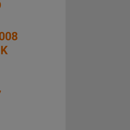
9
008
IK
7