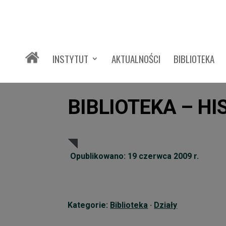
INSTYTUT
AKTUALNOŚCI
BIBLIOTEKA
BIBLIOTEKA – HI
Opublikowano: 19 czerwca 2009 r.
Kategorie:
Biblioteka
·
Działy