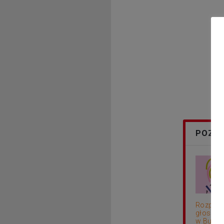
POZOS
Rozpocz
głosowa
w Budżec