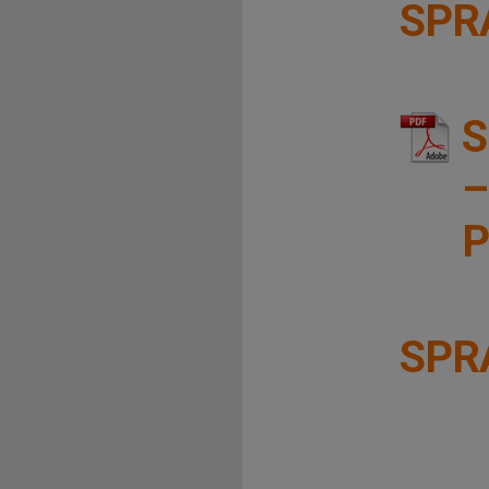
SPR
S
–
P
SPR