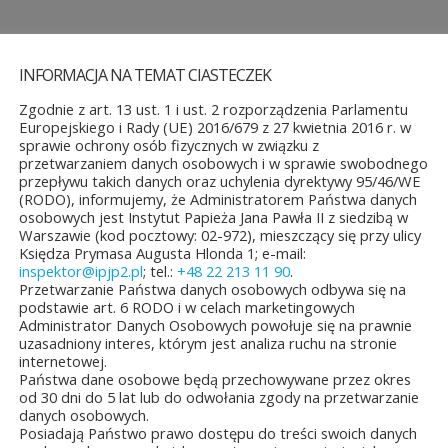
INFORMACJA NA TEMAT CIASTECZEK
Zgodnie z art. 13 ust. 1 i ust. 2 rozporządzenia Parlamentu
Europejskiego i Rady (UE) 2016/679 z 27 kwietnia 2016 r. w
sprawie ochrony osób fizycznych w związku z
przetwarzaniem danych osobowych i w sprawie swobodnego
przepływu takich danych oraz uchylenia dyrektywy 95/46/WE
(RODO), informujemy, że Administratorem Państwa danych
osobowych jest Instytut Papieża Jana Pawła II z siedzibą w
Warszawie (kod pocztowy: 02-972), mieszczący się przy ulicy
Księdza Prymasa Augusta Hlonda 1; e-mail:
TAŁE AKTUALNOŚCI
inspektor@ipjp2.pl
; tel.:
+48 22 213 11 90
.
Przetwarzanie Państwa danych osobowych odbywa się na
podstawie art. 6 RODO i w celach marketingowych
Administrator Danych Osobowych powołuje się na prawnie
uzasadniony interes, którym jest analiza ruchu na stronie
internetowej.
Państwa dane osobowe będą przechowywane przez okres
od 30 dni do 5 lat lub do odwołania zgody na przetwarzanie
ęło się
Jubileuszowe XXV
Konkurs
Nowość
danych osobowych.
nie
Mistrzostwa
plastyczny
wydawnicz
Posiadają Państwo prawo dostępu do treści swoich danych
i...
Polski Duch...
o Świętym Janie ...
pielgrzym