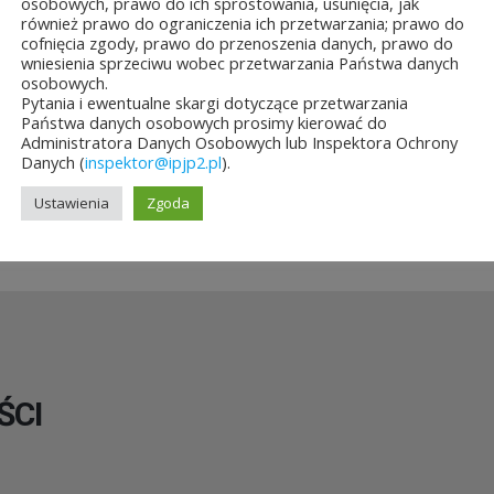
osobowych, prawo do ich sprostowania, usunięcia, jak
papież...
również prawo do ograniczenia ich przetwarzania; prawo do
a&8b44p;2026
10 lipca&7b19p;2026
27
26
cofnięcia zgody, prawo do przenoszenia danych, prawo do
czerwca&6b29p;2026
wniesienia sprzeciwu wobec przetwarzania Państwa danych
czerwca&6b
osobowych.
Pytania i ewentualne skargi dotyczące przetwarzania
Państwa danych osobowych prosimy kierować do
Administratora Danych Osobowych lub Inspektora Ochrony
Danych (
inspektor@ipjp2.pl
).
Ustawienia
Zgoda
ŚCI