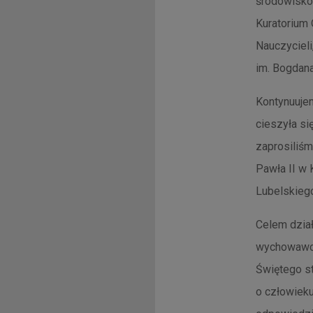
środowisko
Kuratorium
Nauczyciel
im. Bogdan
Kontynuujem
cieszyła si
zaprosiliśm
Pawła II w 
Lubelskieg
Celem dział
wychowawczy
Świętego s
o człowieku