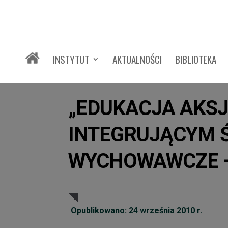
INSTYTUT
AKTUALNOŚCI
BIBLIOTEKA
„EDUKACJA AKS
INTEGRUJĄCYM 
WYCHOWAWCZE – 
Opublikowano: 24 września 2010 r.