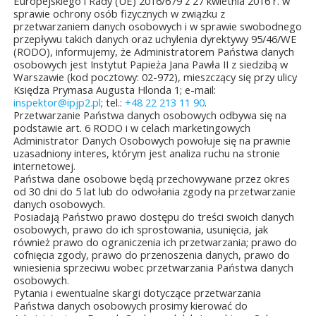
Europejskiego i Rady (UE) 2016/679 z 27 kwietnia 2016 r. w
TAŁE AKTUALNOŚCI
sprawie ochrony osób fizycznych w związku z
przetwarzaniem danych osobowych i w sprawie swobodnego
przepływu takich danych oraz uchylenia dyrektywy 95/46/WE
(RODO), informujemy, że Administratorem Państwa danych
osobowych jest Instytut Papieża Jana Pawła II z siedzibą w
Warszawie (kod pocztowy: 02-972), mieszczący się przy ulicy
Księdza Prymasa Augusta Hlonda 1; e-mail:
inspektor@ipjp2.pl
; tel.:
+48 22 213 11 90
.
ęło się
Jubileuszowe XXV
Konkurs
Nowość
Przetwarzanie Państwa danych osobowych odbywa się na
nie
Mistrzostwa
plastyczny
wydawnicz
podstawie art. 6 RODO i w celach marketingowych
i...
Polski Duch...
o Świętym Janie ...
pielgrzym
Administrator Danych Osobowych powołuje się na prawnie
papież...
uzasadniony interes, którym jest analiza ruchu na stronie
a&8b44p;2026
10 lipca&7b19p;2026
27
26
internetowej.
czerwca&6b29p;2026
Państwa dane osobowe będą przechowywane przez okres
czerwca&6b
od 30 dni do 5 lat lub do odwołania zgody na przetwarzanie
danych osobowych.
Posiadają Państwo prawo dostępu do treści swoich danych
osobowych, prawo do ich sprostowania, usunięcia, jak
również prawo do ograniczenia ich przetwarzania; prawo do
cofnięcia zgody, prawo do przenoszenia danych, prawo do
wniesienia sprzeciwu wobec przetwarzania Państwa danych
osobowych.
Pytania i ewentualne skargi dotyczące przetwarzania
Państwa danych osobowych prosimy kierować do