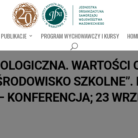
PUBLIKACJE
PROGRAM WYCHOWAWCZY I KURSY
HOMI
JOLOGICZNA. WARTOŚCI
ŚRODOWISKO SZKOLNE”.
KONFERENCJA; 23 WRZE