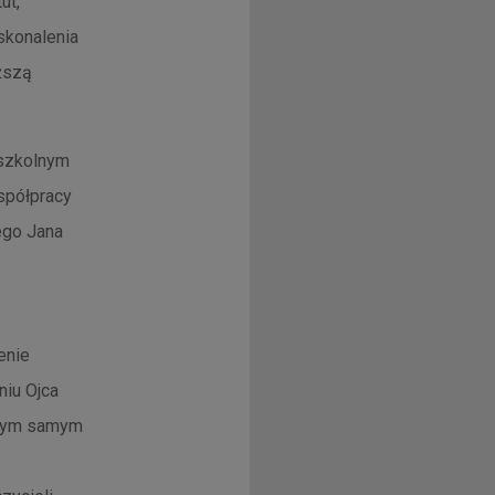
ut,
konalenia
ższą
 szkolnym
spółpracy
ego Jana
enie
niu Ojca
 tym samym