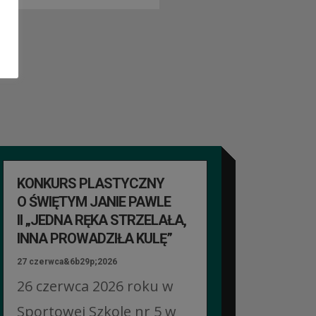
KONKURS PLASTYCZNY
O ŚWIĘTYM JANIE PAWLE
II „JEDNA RĘKA STRZELAŁA,
INNA PROWADZIŁA KULĘ”
27 czerwca&6b29p;2026
26 czerwca 2026 roku w
Sportowej Szkole nr 5 w