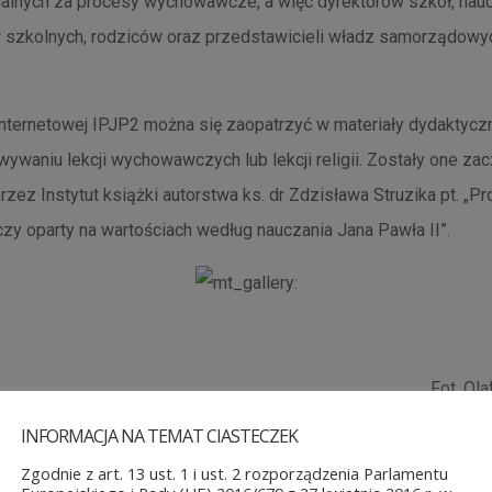
lnych za procesy wychowawcze, a więc dyrektorów szkół, naucz
szkolnych, rodziców oraz przedstawicieli władz samorządowy
internetowej IPJP2 można się zaopatrzyć w materiały dydaktyc
ywaniu lekcji wychowawczych lub lekcji religii. Zostały one zac
rzez Instytut książki autorstwa ks. dr Zdzisława Struzika pt. „P
 oparty na wartościach według nauczania Jana Pawła II”.
Fot. Ol
INFORMACJA NA TEMAT CIASTECZEK
Zgodnie z art. 13 ust. 1 i ust. 2 rozporządzenia Parlamentu