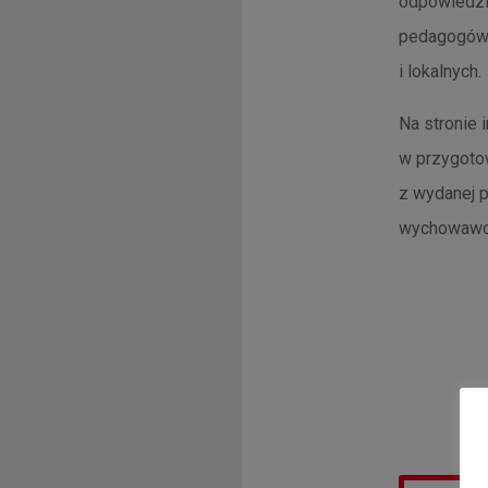
odpowiedzia
pedagogów 
i lokalnych.
Na stronie 
w przygotow
z wydanej p
wychowawczy