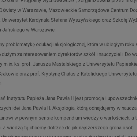
 szkolne. Programy wychowawcze”, zorganizowana przez Instyt
 Oświaty w Warszawie, Mazowieckie Samorządowe Centrum Dos
i, Uniwersytet Kardynała Stefana Wyszyńskiego oraz Szkołę Wy
a Jańskiego w Warszawie.
y problematykę edukacji aksjologicznej, która w ubiegłym roku
ę dużym zainteresowaniem dyrektorów szkół i nauczycieli. Do w
y m.in. ks. prof. Janusza Mastalskiego z Uniwersytetu Papieski
Krakowie oraz prof. Krystynę Chałas z Katolickiego Uniwersytetu
o.
ań Instytutu Papieża Jana Pawła II jest promocja i upowszechni
ch idei Jana Pawła II. Aksjologia, którą odnajdujemy w naucza
tanowi w pewnym sensie kompendium wiedzy o wartościach, a
. Z wiedzą tą chcemy dotrzeć do jak najszerszego grona osób