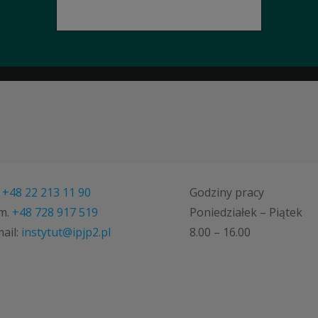
.
+48 22 213 11 90
Godziny pracy
m.
+48 728 917 519
Poniedziałek – Piątek
ail:
instytut@ipjp2.pl
8.00 – 16.00