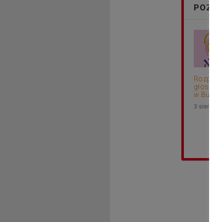
POZOS
Rozpocz
głosowa
w Budżec
3 sierpni