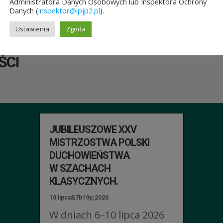
Administratora Danych Osobowych lub Inspektora Ochrony
Danych (
inspektor@ipjp2.pl
).
Ustawienia
Zgoda
ŚCI
JUBILEUSZOWE XXV
MISTRZOSTWA POLSKI
DUCHOWIEŃSTWA
W SZACHACH
KLASYCZNYCH.
10 lipca&7b19p;2026
W dniach 6–10 lipca 2026