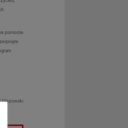
ycieli,
ch
zne pomocne
zerpnięte
rogram
af Olszowski