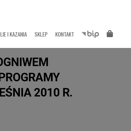
LIE I KAZANIA
SKLEP
KONTAKT
 OGNIWEM
 PROGRAMY
ŚNIA 2010 R.