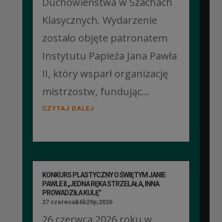
Duchowieństwa w Szachach
Klasycznych. Wydarzenie
zostało objęte patronatem
Instytutu Papieża Jana Pawła
II, który wsparł organizację
mistrzostw, fundując...
CZYTAJ DALEJ
KONKURS PLASTYCZNY O ŚWIĘTYM JANIE
PAWLE II „JEDNA RĘKA STRZELAŁA, INNA
PROWADZIŁA KULĘ”
27 czerwca&6b29p;2026
26 czerwca 2026 roku w