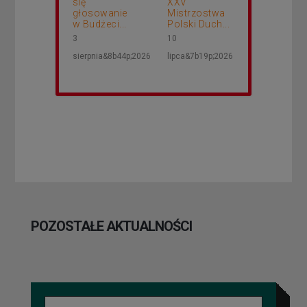
się
XXV
głosowanie
Mistrzostwa
w Budżeci...
Polski Duch...
3
10
sierpnia&8b44p;2026
lipca&7b19p;2026
POZOSTAŁE AKTUALNOŚCI