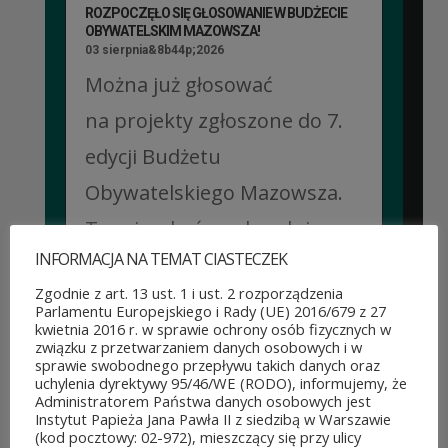
ROZPOCZĘŁO SIĘ GŁOSOWANIE W BUDŻECIE
OBYWATELSKIM MAZOWSZA!
03 sierpnia&8b44p;2026
Można już głosować
na projekty zgłoszone do 7.
edycji Budżetu
Obywatelskiego Mazowsza.
To mieszkańcy zdecydują,
INFORMACJA NA TEMAT CIASTECZEK
które pomysły dostaną
Zgodnie z art. 13 ust. 1 i ust. 2 rozporządzenia
dofinansowanie z budżetu
Parlamentu Europejskiego i Rady (UE) 2016/679 z 27
kwietnia 2016 r. w sprawie ochrony osób fizycznych w
samorządu województwa
związku z przetwarzaniem danych osobowych i w
sprawie swobodnego przepływu takich danych oraz
mazowieckiego. Do rozdania
uchylenia dyrektywy 95/46/WE (RODO), informujemy, że
Administratorem Państwa danych osobowych jest
jest aż 30 mln zł! Mieszkańcy
Instytut Papieża Jana Pawła II z siedzibą w Warszawie
(kod pocztowy: 02-972), mieszczący się przy ulicy
województwa mazowieckiego