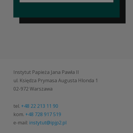
Instytut Papieża Jana Pawła II
ul. Księdza Prymasa Augusta Hlonda 1
02-972 Warszawa
tel.
+48 22 213 11 90
kom.
+48 728 917 519
e-mail:
instytut@ipjp2.pl