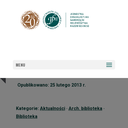
WYDARZENIA BIBLIOTEKI
MENU
Opublikowano: 25 lutego 2013 r.
Kategorie:
Aktualności
·
Arch. biblioteka
·
Biblioteka