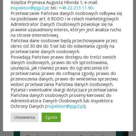
Księdza Prymasa Augusta Hlonda 1; e-mail:
inspektor@ipjp2.pl
; tel.:
+48 22 213 11 90
.
po...
Przetwarzanie Państwa danych osobowych odbywa się
na podstawie art. 6 RODO i w celach marketingowych
CZYTAJ DALEJ
Administrator Danych Osobowych powołuje się na
prawnie uzasadniony interes, którym jest analiza ruchu
na stronie internetowej.
Państwa dane osobowe będą przechowywane przez
okres od 30 dni do 5 lat lub do odwołania zgody na
przetwarzanie danych osobowych.
JUBILEUSZOWE XXV MISTRZOSTWA POLSKI
Posiadają Państwo prawo dostępu do treści swoich
DUCHOWIEŃSTWA W SZACHACH
danych osobowych, prawo do ich sprostowania,
KLASYCZNYCH.
usunięcia, jak również prawo do ograniczenia ich
przetwarzania; prawo do cofnięcia zgody, prawo do
10 lipca&7b19p;2026
przenoszenia danych, prawo do wniesienia sprzeciwu
W dniach 6–10 lipca 2026 r. w
wobec przetwarzania Państwa danych osobowych.
Pytania i ewentualne skargi dotyczące przetwarzania
Collegium Marianum w
Państwa danych osobowych prosimy kierować do
Administratora Danych Osobowych lub Inspektora
Pelplinie odbyły się
Ochrony Danych (
inspektor@ipjp2.pl
).
Jubileuszowe XXV
Ustawienia
Zgoda
Mistrzostwa Polski