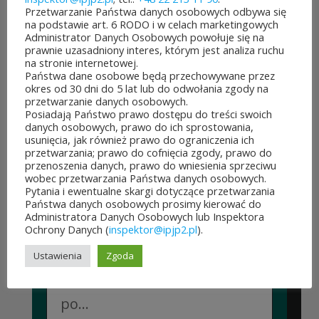
Przetwarzanie Państwa danych osobowych odbywa się
Można już głosować
na podstawie art. 6 RODO i w celach marketingowych
Administrator Danych Osobowych powołuje się na
na projekty zgłoszone do 7.
prawnie uzasadniony interes, którym jest analiza ruchu
na stronie internetowej.
edycji Budżetu
Państwa dane osobowe będą przechowywane przez
okres od 30 dni do 5 lat lub do odwołania zgody na
Obywatelskiego Mazowsza.
przetwarzanie danych osobowych.
Posiadają Państwo prawo dostępu do treści swoich
To mieszkańcy zdecydują,
danych osobowych, prawo do ich sprostowania,
usunięcia, jak również prawo do ograniczenia ich
które pomysły dostaną
przetwarzania; prawo do cofnięcia zgody, prawo do
przenoszenia danych, prawo do wniesienia sprzeciwu
dofinansowanie z budżetu
wobec przetwarzania Państwa danych osobowych.
Pytania i ewentualne skargi dotyczące przetwarzania
samorządu województwa
Państwa danych osobowych prosimy kierować do
Administratora Danych Osobowych lub Inspektora
mazowieckiego. Do rozdania
Ochrony Danych (
inspektor@ipjp2.pl
).
jest aż 30 mln zł! Mieszkańcy
Ustawienia
Zgoda
województwa mazowieckiego
po...