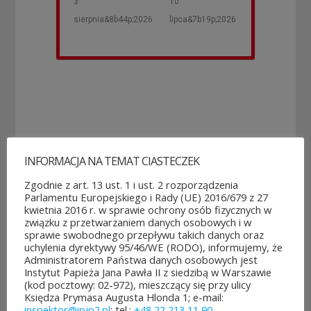
3
10
sierpnia&8b44p;2026
lipca&7b19p;2026
INFORMACJA NA TEMAT CIASTECZEK
Zgodnie z art. 13 ust. 1 i ust. 2 rozporządzenia
POZOSTAŁE AKTUALNOŚCI
Parlamentu Europejskiego i Rady (UE) 2016/679 z 27
kwietnia 2016 r. w sprawie ochrony osób fizycznych w
związku z przetwarzaniem danych osobowych i w
sprawie swobodnego przepływu takich danych oraz
uchylenia dyrektywy 95/46/WE (RODO), informujemy, że
Administratorem Państwa danych osobowych jest
Instytut Papieża Jana Pawła II z siedzibą w Warszawie
ROZPOCZĘŁO SIĘ GŁOSOWANIE W BUDŻECIE
(kod pocztowy: 02-972), mieszczący się przy ulicy
OBYWATELSKIM MAZOWSZA!
Księdza Prymasa Augusta Hlonda 1; e-mail:
inspektor@ipjp2.pl
; tel.:
+48 22 213 11 90
.
03 sierpnia&8b44p;2026