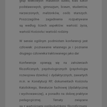
grup wiekowych: malutkich dzieci, klas szkół
podstawowych, gimnazjum, liceum, studentów,
narzeczonych, małżonków, osób starszych.
Poszczególne zagadnienia rozpatrywane
są według trzech aspektów: wartość życia,
wartość Kościoła i wartość rodziny.
W sensie ogólnym podmiotem konferencji jest
człowiek: poznawanie własnego
ja
i poznanie
drugiego człowieka traktowanego jako
dar.
Konferencje opierają się na założeniach
filozoficznych, psychologicznych (psychologia
rozwojowa dziecka) i dydaktycznych, zawartych
m.in. w Konstytucji RP, dokumentach Kościoła
Katolickiego, literaturze fachowej (dydaktycznej
i wychowawczej), a ponadto na dobrej praktyce
pedagogicznej. Tematy związane
są z wartościami ogólnoludzkimi: filozoficznymi,