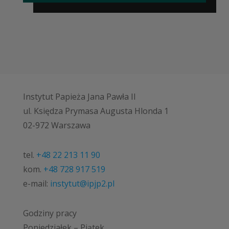
Instytut Papieża Jana Pawła II
ul. Księdza Prymasa Augusta Hlonda 1
02-972 Warszawa
tel.
+48 22 213 11 90
kom.
+48 728 917 519
e-mail:
instytut@ipjp2.pl
Godziny pracy
Poniedziałek – Piątek