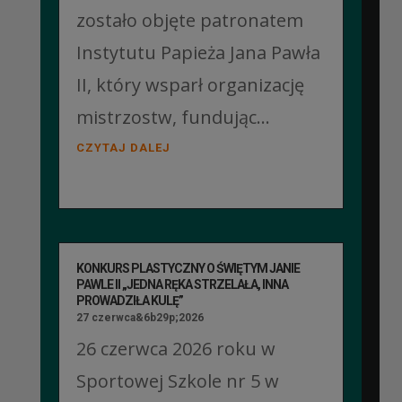
zostało objęte patronatem
Instytutu Papieża Jana Pawła
II, który wsparł organizację
mistrzostw, fundując...
CZYTAJ DALEJ
KONKURS PLASTYCZNY O ŚWIĘTYM JANIE
PAWLE II „JEDNA RĘKA STRZELAŁA, INNA
PROWADZIŁA KULĘ”
27 czerwca&6b29p;2026
26 czerwca 2026 roku w
Sportowej Szkole nr 5 w