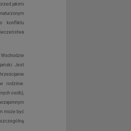
rzed jakimi
wynaturzonym
 konfliktu
ieczeństwa
m Wschodzie
ański. Jest
rześcijanie
 rodzinie.
nych osób),
e wzajemnym
dem może być
m szczególną