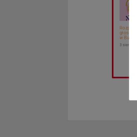
Rozpocz
głosowa
w Budżec
3 sierpni