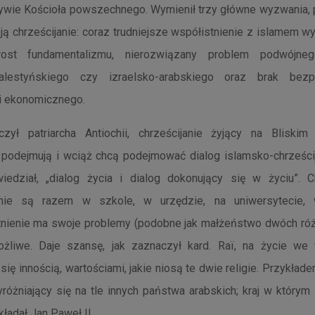
ywie Kościoła powszechnego. Wymienił trzy główne wyzwania, p
ją chrześcijanie: coraz trudniejsze współistnienie z islamem 
ost fundamentalizmu, nierozwiązany problem podwójnego
-palestyńskiego czy izraelsko-arabskiego oraz brak bezp
 i ekonomicznego.
zył patriarcha Antiochii, chrześcijanie żyjący na Bliski
podejmują i wciąż chcą podejmować dialog islamsko-chrześcij
wiedział, „dialog życia i dialog dokonujący się w życiu”. Ch
nie są razem w szkole, w urzędzie, na uniwersytecie, w
tnienie ma swoje problemy (podobne jak małżeństwo dwóch róż
ożliwe. Daje szansę, jak zaznaczył kard. Raï, na życie w
się innością, wartościami, jakie niosą te dwie religie. Przykła
yróżniający się na tle innych państwa arabskich; kraj w który
kładał Jan Paweł II.