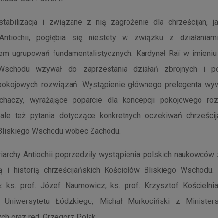
tabilizacja i związane z nią zagrożenie dla chrześcijan, j
 Antiochii, pogłębia się niestety w związku z działaniam
iem ugrupowań fundamentalistycznych. Kardynał Raï w imieniu 
 Wschodu wzywał do zaprzestania działań zbrojnych i po
pokojowych rozwiązań. Wystąpienie głównego prelegenta wy
uchaczy, wyrażające poparcie dla koncepcji pokojowego ro
, ale też pytania dotyczące konkretnych oczekiwań chrześcij
 Bliskiego Wschodu wobec Zachodu.
riarchy Antiochii poprzedziły wystąpienia polskich naukowców
ją i historią chrześcijańskich Kościołów Bliskiego Wschodu.
ę: ks. prof. Józef Naumowicz, ks. prof. Krzysztof Kościelni
 Uniwersytetu Łódzkiego, Michał Murkociński z Minister
ch oraz red. Grzegorz Polak.