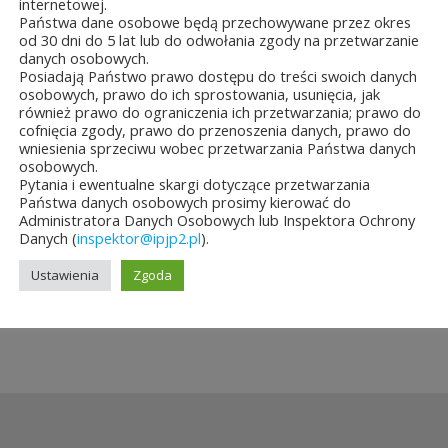
internetowej.
Państwa dane osobowe będą przechowywane przez okres
od 30 dni do 5 lat lub do odwołania zgody na przetwarzanie
danych osobowych.
Posiadają Państwo prawo dostępu do treści swoich danych
ęło się
Jubileuszowe XXV
Konkurs
Nowość
osobowych, prawo do ich sprostowania, usunięcia, jak
nie
Mistrzostwa
plastyczny
wydawnicz
również prawo do ograniczenia ich przetwarzania; prawo do
i...
Polski Duch...
o Świętym Janie ...
pielgrzym
cofnięcia zgody, prawo do przenoszenia danych, prawo do
papież...
wniesienia sprzeciwu wobec przetwarzania Państwa danych
a&8b44p;2026
10 lipca&7b19p;2026
27
osobowych.
26
czerwca&6b29p;2026
Pytania i ewentualne skargi dotyczące przetwarzania
czerwca&6b
Państwa danych osobowych prosimy kierować do
Administratora Danych Osobowych lub Inspektora Ochrony
Danych (
inspektor@ipjp2.pl
).
Ustawienia
Zgoda