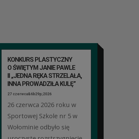
KONKURS PLASTYCZNY
O ŚWIĘTYM JANIE PAWLE
II „JEDNA RĘKA STRZELAŁA,
INNA PROWADZIŁA KULĘ”
27 czerwca&6b29p;2026
26 czerwca 2026 roku w
Sportowej Szkole nr 5 w
Wołominie odbyło się
uroczyste rozstrzygnięcie