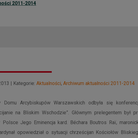
ności 2011-2014
013 | Kategorie:
Aktualności
,
Archiwum aktualności 2011-2014
 Domu Arcybiskupów Warszawskich odbyła się konferenc
ścijanie na Bliskim Wschodzie”. Głównym prelegentem był p
 Polsce Jego Eminencja kard. Béchara Boutros Raï, maronicki
Kardynał opowiedział o sytuacji chrześcijan Kościołów Blisk