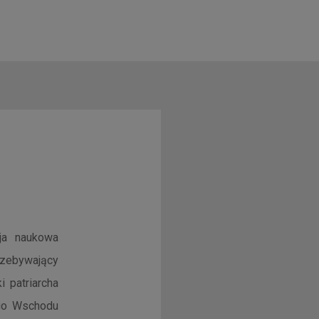
ja naukowa
rzebywający
 patriarcha
iego Wschodu