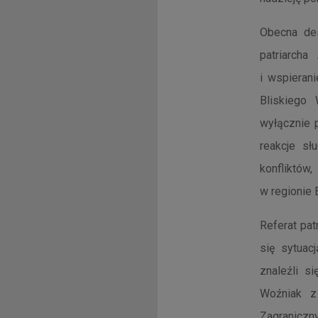
Obecna des
patriarcha
i wspieran
Bliskiego
wyłącznie 
reakcje sł
konfliktów
w regionie
Referat pat
się sytuac
znaleźli si
Woźniak z
Zagraniczny