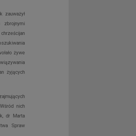
ak zauważył
i zbrojnymi
chrześcijan
szukiwania
wołało żywe
związywania
an żyjących
 zajmujących
 Wśród nich
ak, dr Marta
stwa Spraw