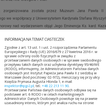
ja zorganizowana została przez Muzeum Jana Pawła II
go we współpracy z Uniwersytetem Kardynała Stefana Wyszyń
onorowy nad wydarzeniem objął Jego Eminencja Ks. kard. Kazi
ta Warszawski i Minister Spraw Zagranicznych Radosław
INFORMACJA NA TEMAT CIASTECZEK
cji uczestniczyli m.in. marszałek Senatu Bogdan Borusewic
Zgodnie z art. 13 ust. 1 i ust. 2 rozporządzenia Parlamentu
zowiecki; wśród uczestników znalazła się również delegacj
Europejskiego i Rady (UE) 2016/679 z 27 kwietnia 2016 r. w
sprawie ochrony osób fizycznych w związku z
a Pawła II.
przetwarzaniem danych osobowych i w sprawie swobodnego
przepływu takich danych oraz uchylenia dyrektywy 95/46/WE
(RODO), informujemy, że Administratorem Państwa danych
osobowych jest Instytut Papieża Jana Pawła II z siedzibą w
Warszawie (kod pocztowy: 02-972), mieszczący się przy ulicy
Księdza Prymasa Augusta Hlonda 1; e-mail:
inspektor@ipjp2.pl
; tel.:
+48 22 213 11 90
.
Przetwarzanie Państwa danych osobowych odbywa się na
TAŁE AKTUALNOŚCI
podstawie art. 6 RODO i w celach marketingowych
Administrator Danych Osobowych powołuje się na prawnie
uzasadniony interes, którym jest analiza ruchu na stronie