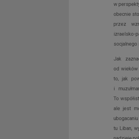
w perspekt
obecnie sto
przez wzr
izraelsko
socjalnego
Jak zaznac
od wieków 
to, jak po
i muzułma
To współis
ale jest m
ubogacaniu 
tu Liban, w
nadzieję po