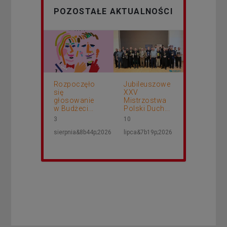
POZOSTAŁE AKTUALNOŚCI
Rozpoczęło
Jubileuszowe
się
XXV
głosowanie
Mistrzostwa
w Budżeci...
Polski Duch...
3
10
sierpnia&8b44p;2026
lipca&7b19p;2026