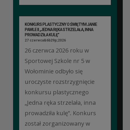
KONKURS PLASTYCZNY O ŚWIĘTYM JANIE
PAWLE II „JEDNA RĘKA STRZELAŁA, INNA
PROWADZIŁA KULĘ”
27 czerwca&6b29p;2026
26 czerwca 2026 roku w
Sportowej Szkole nr 5 w
Wołominie odbyło się
uroczyste rozstrzygnięcie
konkursu plastycznego
„Jedna ręka strzelała, inna
prowadziła kulę”. Konkurs
został zorganizowany w