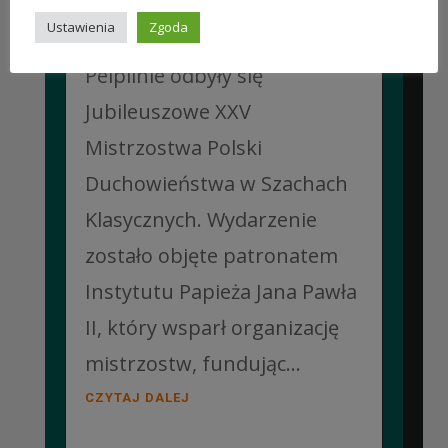
W dniach 6–10 lipca 2026 r. w
Ustawienia
Zgoda
Collegium Marianum w
Pelplinie odbyły się
Jubileuszowe XXV
Mistrzostwa Polski
Duchowieństwa w Szachach
Klasycznych. Wydarzenie
zostało objęte patronatem
Instytutu Papieża Jana Pawła
II, który wsparł organizację
mistrzostw, fundując...
CZYTAJ DALEJ