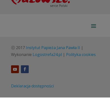
ⓒ 2017
Instytut Papieża Jana Pawła II
|
Wykonanie
Logostrefa24.pl
|
Polityka cookies
Deklaracja dostępności
Standardy ochrony małoletnich