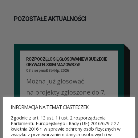
POZOSTAŁE AKTUALNOŚCI
ROZPOCZĘŁO SIĘ GŁOSOWANIE W BUDŻECIE
OBYWATELSKIM MAZOWSZA!
03 sierpnia&8b44p;2026
Można już głosować
na projekty zgłoszone do 7.
edycji Budżetu
INFORMACJA NA TEMAT CIASTECZEK
Obywatelskiego Mazowsza.
Zgodnie z art. 13 ust. 1 i ust. 2 rozporządzenia
Parlamentu Europejskiego i Rady (UE) 2016/679 z 27
To mieszkańcy zdecydują,
kwietnia 2016 r. w sprawie ochrony osób fizycznych w
związku z przetwarzaniem danych osobowych i w
które pomysły dostaną