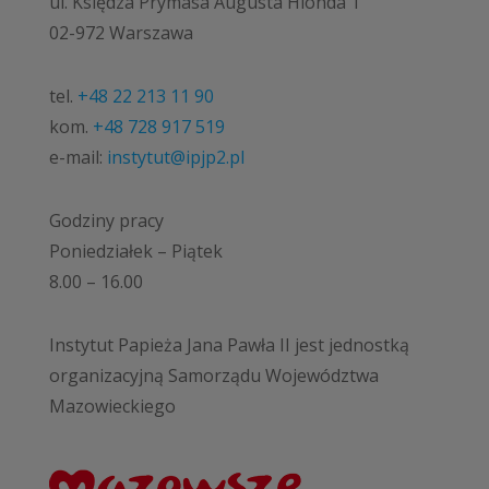
ul. Księdza Prymasa Augusta Hlonda 1
02-972 Warszawa
tel.
+48 22 213 11 90
kom.
+48 728 917 519
e-mail:
instytut@ipjp2.pl
Godziny pracy
Poniedziałek – Piątek
8.00 – 16.00
Instytut Papieża Jana Pawła II jest jednostką
organizacyjną Samorządu Województwa
Mazowieckiego