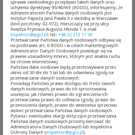
sprawie swobodnego przepływu takich danych oraz
uchylenia dyrektywy 95/46/WE (RODO), informujemy, że
dofinansowanie z budżetu
Administratorem Państwa danych osobowych jest
Instytut Papieża Jana Pawła II z siedzibą w Warszawie
samorządu województwa
(kod pocztowy: 02-972), mieszczący się przy ulicy
Księdza Prymasa Augusta Hlonda 1; e-mail:
mazowieckiego. Do rozdania
inspektor@ipjp2.pl
; tel.:
+48 22 213 11 90
.
Przetwarzanie Państwa danych osobowych odbywa się
jest aż 30 mln zł! Mieszkańcy
na podstawie art. 6 RODO i w celach marketingowych
Administrator Danych Osobowych powołuje się na
województwa mazowieckiego
prawnie uzasadniony interes, którym jest analiza ruchu
na stronie internetowej.
po...
Państwa dane osobowe będą przechowywane przez
okres od 30 dni do 5 lat lub do odwołania zgody na
CZYTAJ DALEJ
przetwarzanie danych osobowych.
Posiadają Państwo prawo dostępu do treści swoich
danych osobowych, prawo do ich sprostowania,
usunięcia, jak również prawo do ograniczenia ich
przetwarzania; prawo do cofnięcia zgody, prawo do
przenoszenia danych, prawo do wniesienia sprzeciwu
JUBILEUSZOWE XXV MISTRZOSTWA POLSKI
wobec przetwarzania Państwa danych osobowych.
DUCHOWIEŃSTWA W SZACHACH
Pytania i ewentualne skargi dotyczące przetwarzania
KLASYCZNYCH.
Państwa danych osobowych prosimy kierować do
Administratora Danych Osobowych lub Inspektora
10 lipca&7b19p;2026
Ochrony Danych (
inspektor@ipjp2.pl
).