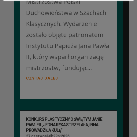
Mistrzostwa Polski
Duchowieństwa w Szachach
Klasycznych. Wydarzenie
zostało objęte patronatem
Instytutu Papieża Jana Pawła
II, który wsparł organizację
mistrzostw, fundując...
CZYTAJ DALEJ
KONKURS PLASTYCZNY O ŚWIĘTYM JANIE
PAWLE II „JEDNA RĘKA STRZELAŁA, INNA
PROWADZIŁA KULĘ”
27 czerwca&6b29p;2026