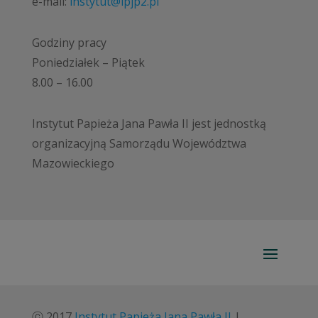
e-mail:
instytut@ipjp2.pl
Godziny pracy
Poniedziałek – Piątek
8.00 – 16.00
Instytut Papieża Jana Pawła II jest jednostką
organizacyjną Samorządu Województwa
Mazowieckiego
ⓒ 2017
Instytut Papieża Jana Pawła II
|