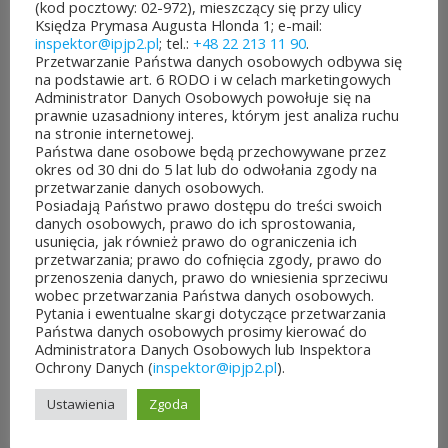
(kod pocztowy: 02-972), mieszczący się przy ulicy
Księdza Prymasa Augusta Hlonda 1; e-mail:
województwa mazowieckiego
inspektor@ipjp2.pl
; tel.:
+48 22 213 11 90
.
Przetwarzanie Państwa danych osobowych odbywa się
po...
na podstawie art. 6 RODO i w celach marketingowych
Administrator Danych Osobowych powołuje się na
CZYTAJ DALEJ
prawnie uzasadniony interes, którym jest analiza ruchu
na stronie internetowej.
Państwa dane osobowe będą przechowywane przez
okres od 30 dni do 5 lat lub do odwołania zgody na
przetwarzanie danych osobowych.
Posiadają Państwo prawo dostępu do treści swoich
JUBILEUSZOWE XXV MISTRZOSTWA POLSKI
danych osobowych, prawo do ich sprostowania,
DUCHOWIEŃSTWA W SZACHACH
usunięcia, jak również prawo do ograniczenia ich
KLASYCZNYCH.
przetwarzania; prawo do cofnięcia zgody, prawo do
przenoszenia danych, prawo do wniesienia sprzeciwu
10 lipca&7b19p;2026
wobec przetwarzania Państwa danych osobowych.
W dniach 6–10 lipca 2026 r. w
Pytania i ewentualne skargi dotyczące przetwarzania
Państwa danych osobowych prosimy kierować do
Collegium Marianum w
Administratora Danych Osobowych lub Inspektora
Ochrony Danych (
inspektor@ipjp2.pl
).
Pelplinie odbyły się
Ustawienia
Zgoda
Jubileuszowe XXV