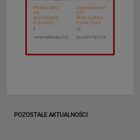
Rozpoczęło
Jubileuszowe
się
XXV
głosowanie
Mistrzostwa
w Budżeci...
Polski Duch...
3
10
sierpnia&8b44p;2026
lipca&7b19p;2026
POZOSTAŁE AKTUALNOŚCI