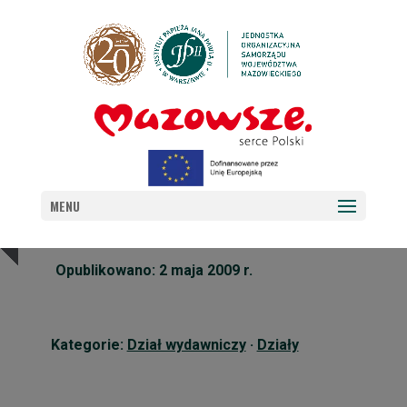
DZIAŁ WYDAWNICZY – ZADANIA
MENU
Opublikowano: 2 maja 2009 r.
Kategorie:
Dział wydawniczy
·
Działy