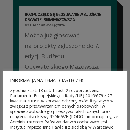
ROZPOCZĘŁO SIĘ GŁOSOWANIE W BUDŻECIE
OBYWATELSKIM MAZOWSZA!
03 sierpnia&8b44p;2026
Można już głosować
na projekty zgłoszone do 7.
edycji Budżetu
Obywatelskiego Mazowsza.
To mieszkańcy zdecydują,
INFORMACJA NA TEMAT CIASTECZEK
które pomysły dostaną
Zgodnie z art. 13 ust. 1 i ust. 2 rozporządzenia
Parlamentu Europejskiego i Rady (UE) 2016/679 z 27
dofinansowanie z budżetu
kwietnia 2016 r. w sprawie ochrony osób fizycznych w
związku z przetwarzaniem danych osobowych i w
samorządu województwa
sprawie swobodnego przepływu takich danych oraz
uchylenia dyrektywy 95/46/WE (RODO), informujemy, że
mazowieckiego. Do rozdania
Administratorem Państwa danych osobowych jest
Instytut Papieża Jana Pawła II z siedzibą w Warszawie
jest aż 30 mln zł! Mieszkańcy