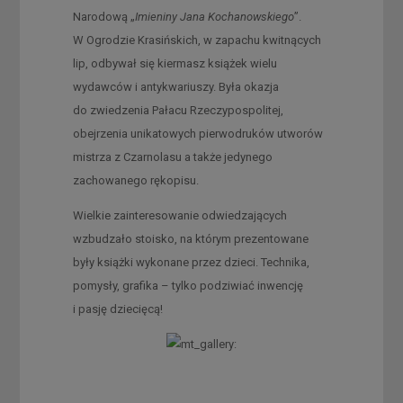
Narodową „
Imieniny Jana Kochanowskiego
”.
W Ogrodzie Krasińskich, w zapachu kwitnących
lip, odbywał się kiermasz książek wielu
wydawców i antykwariuszy. Była okazja
do zwiedzenia Pałacu Rzeczypospolitej,
obejrzenia unikatowych pierwodruków utworów
mistrza z Czarnolasu a także jedynego
zachowanego rękopisu.
Wielkie zainteresowanie odwiedzających
wzbudzało stoisko, na którym prezentowane
były książki wykonane przez dzieci. Technika,
pomysły, grafika – tylko podziwiać inwencję
i pasję dziecięcą!