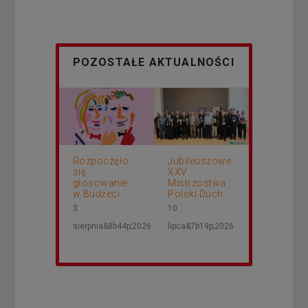
POZOSTAŁE AKTUALNOŚCI
Rozpoczęło
Jubileuszowe
się
XXV
głosowanie
Mistrzostwa
w Budżeci...
Polski Duch...
3
10
sierpnia&8b44p;2026
lipca&7b19p;2026