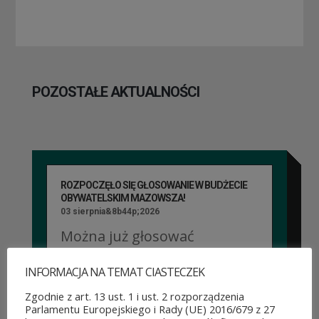
POZOSTAŁE AKTUALNOŚCI
ROZPOCZĘŁO SIĘ GŁOSOWANIE W BUDŻECIE
OBYWATELSKIM MAZOWSZA!
03 sierpnia&8b44p;2026
Można już głosować
na projekty zgłoszone do 7.
INFORMACJA NA TEMAT CIASTECZEK
edycji Budżetu
Zgodnie z art. 13 ust. 1 i ust. 2 rozporządzenia
Parlamentu Europejskiego i Rady (UE) 2016/679 z 27
Obywatelskiego Mazowsza.