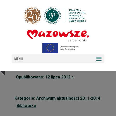
AKTUALNOŚCI Z BIBLIOTEKI
MENU
Opublikowano: 12 lipca 2012 r.
Kategorie:
Archiwum aktualności 2011-2014
·
Biblioteka