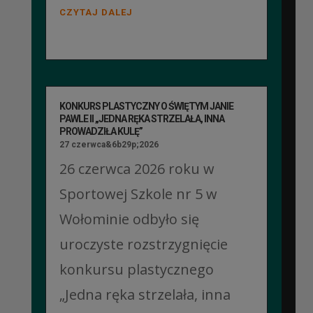
CZYTAJ DALEJ
KONKURS PLASTYCZNY O ŚWIĘTYM JANIE
PAWLE II „JEDNA RĘKA STRZELAŁA, INNA
PROWADZIŁA KULĘ”
27 czerwca&6b29p;2026
26 czerwca 2026 roku w
Sportowej Szkole nr 5 w
Wołominie odbyło się
uroczyste rozstrzygnięcie
konkursu plastycznego
„Jedna ręka strzelała, inna