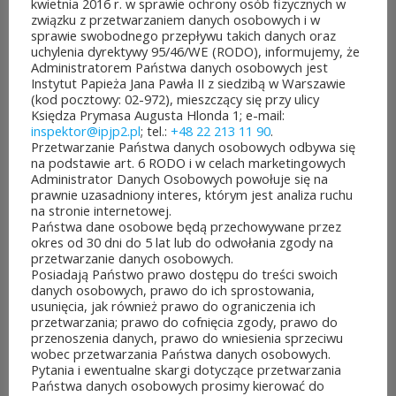
kwietnia 2016 r. w sprawie ochrony osób fizycznych w
związku z przetwarzaniem danych osobowych i w
To mieszkańcy zdecydują,
sprawie swobodnego przepływu takich danych oraz
uchylenia dyrektywy 95/46/WE (RODO), informujemy, że
które pomysły dostaną
Administratorem Państwa danych osobowych jest
Instytut Papieża Jana Pawła II z siedzibą w Warszawie
dofinansowanie z budżetu
(kod pocztowy: 02-972), mieszczący się przy ulicy
Księdza Prymasa Augusta Hlonda 1; e-mail:
samorządu województwa
inspektor@ipjp2.pl
; tel.:
+48 22 213 11 90
.
Przetwarzanie Państwa danych osobowych odbywa się
mazowieckiego. Do rozdania
na podstawie art. 6 RODO i w celach marketingowych
Administrator Danych Osobowych powołuje się na
jest aż 30 mln zł! Mieszkańcy
prawnie uzasadniony interes, którym jest analiza ruchu
na stronie internetowej.
województwa mazowieckiego
Państwa dane osobowe będą przechowywane przez
okres od 30 dni do 5 lat lub do odwołania zgody na
po...
przetwarzanie danych osobowych.
Posiadają Państwo prawo dostępu do treści swoich
CZYTAJ DALEJ
danych osobowych, prawo do ich sprostowania,
usunięcia, jak również prawo do ograniczenia ich
przetwarzania; prawo do cofnięcia zgody, prawo do
przenoszenia danych, prawo do wniesienia sprzeciwu
wobec przetwarzania Państwa danych osobowych.
Pytania i ewentualne skargi dotyczące przetwarzania
JUBILEUSZOWE XXV MISTRZOSTWA POLSKI
Państwa danych osobowych prosimy kierować do