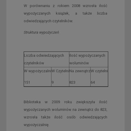
W porównaniu z rokiem 2008 wzrosła ilość
wypożyczanych książek, a także liczba
odwiedzających czytelników.
Struktura wypożyczeń
Liczba odwiedzających
Ilość wypożyczanych
czytelników
woluminów
W wypożyczalni
W Czytelni
Na zewnątrz
W czytelni
151
9
823
64
Biblioteka w 2009 roku zwiększyła ilość
wypożyczanych woluminów na zewnątrz do 823,
wzrosła także ilość osób odwiedzających
wypożyczalnię.