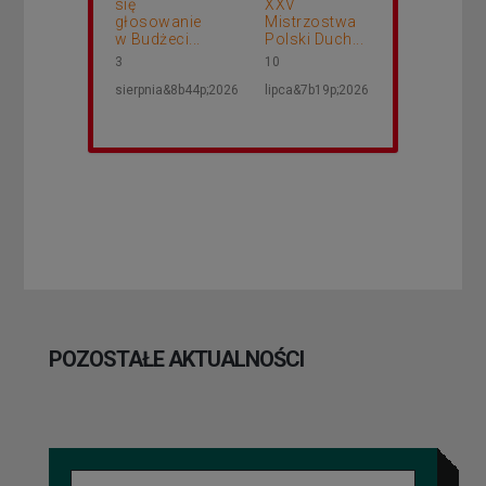
się
XXV
głosowanie
Mistrzostwa
w Budżeci...
Polski Duch...
3
10
sierpnia&8b44p;2026
lipca&7b19p;2026
POZOSTAŁE AKTUALNOŚCI