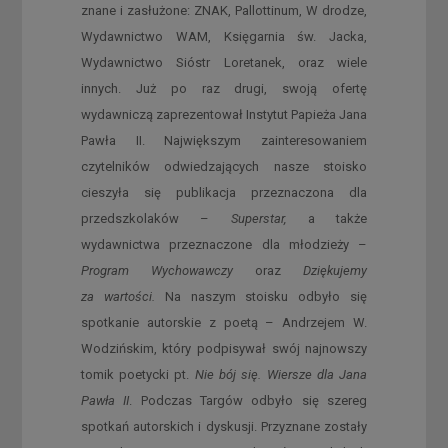
znane i zasłużone: ZNAK, Pallottinum, W drodze,
Wydawnictwo WAM, Księgarnia św. Jacka,
Wydawnictwo Sióstr Loretanek, oraz wiele
innych. Już po raz drugi, swoją ofertę
wydawniczą zaprezentował Instytut Papieża Jana
Pawła II. Największym zainteresowaniem
czytelników odwiedzających nasze stoisko
cieszyła się publikacja przeznaczona dla
przedszkolaków –
Superstar,
a także
wydawnictwa przeznaczone dla młodzieży –
Program Wychowawczy
oraz
Dziękujemy
za wartości.
Na naszym stoisku odbyło się
spotkanie autorskie z poetą – Andrzejem W.
Wodzińskim, który podpisywał swój najnowszy
tomik poetycki pt.
Nie bój się. Wiersze dla Jana
Pawła II
. Podczas Targów odbyło się szereg
spotkań autorskich i dyskusji. Przyznane zostały