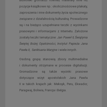
Biblioteki gromadzi również materiały inne niż
pozycje książkowe np.: okolicznościowe plakaty,
zaproszenia i inne dokumenty życia społecznego
związane z działalnością kulturalną. Prowadzone
są i na bieżąco uzupełniane teczki z wycinkami
prasowymi i informacjami z Internetu. Założone
zostały teczki tematyczne:
Jan Paweł II,
Świątynia
Świętej Bożej Opatrzności,
Instytut Papieża Jana
Pawła II
,
Sanktuaria Maryjne
i wiele innych.
Osobną grupę stanowią zbiory multimedialne
i dokumenty otrzymane w procesie digitaliazji.
Gromadzone są także wycinki prasowe
dotyczące wizyt apostolskich Jana Pawła
II w takich krajach jak: Meksyk, Peru, Ekwador,
Paragwaj, Boliwia, Francja i Belgia.