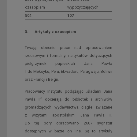
czasopism
wypożyczających
504
107
3. Artykuły z czasopism
Trwają obecnie prace nad opracowaniem
rzeczowym i formalnym artykułów dotyczących
pielgrzymek papieskich Jana Pawła
II do Meksyku, Peru, Ekwadoru, Paragwaju, Boliwii
oraz Francji i Belgii.
Pracownicy Instytutu podążając „śladami Jana
Pawła II” docierają do bibliotek i archiwów
gromadzących wydawnictwa ciągłe związane
z wizytami apostolskimi Jana Pawła II.
Do tej pory opracowano 2607 sygnatur
dostępnych w bazie on line. Są to artykuły