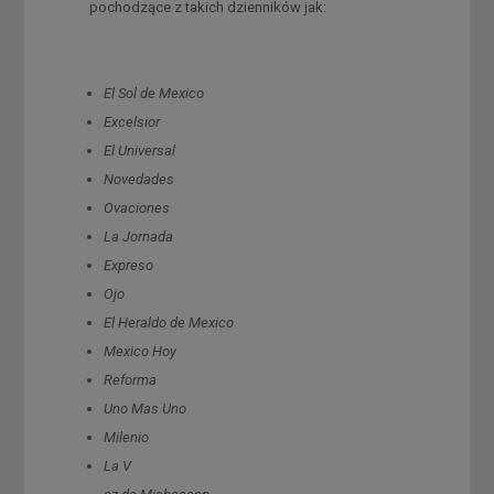
pochodzące z takich dzienników jak:
El Sol de Mexico
Excelsior
El Universal
Novedades
Ovaciones
La Jornada
Expreso
Ojo
El Heraldo de Mexico
Mexico Hoy
Reforma
Uno Mas Uno
Milenio
La V