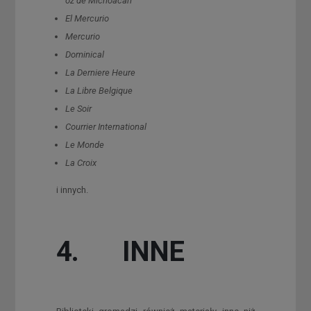
oz
de Michoacan
El Mercurio
Mercurio
Dominical
La Derniere Heure
La Libre Belgique
Le Soir
Courrier International
Le Monde
La Croix
i innych.
4. INNE