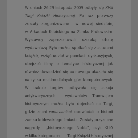
W dniach 26-29 listopada 2009 odbyły się
XVIII
Targi Książki Historycznej
. Po raz pierwszy
zostały zorganizowane w nowej siedzibie,
w Arkadach Kubickiego na Zamku Królewskim.
Wystawcy zaprezentowali szeroką ofertę
wydawniczą. Było można spotkać się z autorami
książek, wziąć udział w panelach dyskusyjnych,
obejrzeć filmy o tematyce historycznej jak
również dowiedzieć się co nowego ukazało się
na rynku multimedialnych gier komputerowych.
W trakcie targów odbywała się aukcja
antykwarycznych wydawnictw. Tramwajem
historycznym można było dojechać na Targi,
gdzie znani
varsavianiści
opowiadali o historii
zamku królewskiego i miasta. Zostały przyznane
nagrody „historycznego Nobla”, czyli KLIO
w kilku kategoriach. Targi Książki Historycznej