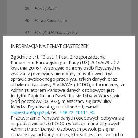
39. Poznaj Świat
40. Prawo Kanoniczne
41. Przegląd Humanistyczny
42. Przegląd Katolicki
INFORMACJA NA TEMAT CIASTECZEK
Zgodnie z art. 13 ust. 1 i ust. 2 rozporządzenia
43. Przegląd Powszechny
Parlamentu Europejskiego i Rady (UE) 2016/679 z 27
kwietnia 2016 r. w sprawie ochrony osób fizycznych w
44. Przyroda Polska
związku z przetwarzaniem danych osobowych i w
sprawie swobodnego przepływu takich danych oraz
45. Rocznik Strategiczny
uchylenia dyrektywy 95/46/WE (RODO), informujemy, że
Administratorem Państwa danych osobowych jest
46. Rocznik Teologii Katolickiej
Instytut Papieża Jana Pawła II z siedzibą w Warszawie
(kod pocztowy: 02-972), mieszczący się przy ulicy
47. Roczniki Filozoficzne KUL
Księdza Prymasa Augusta Hlonda 1; e-mail:
inspektor@ipjp2.pl
; tel.:
+48 22 213 11 90
.
48. Roczniki Teologiczne KUL
Przetwarzanie Państwa danych osobowych odbywa się
na podstawie art. 6 RODO i w celach marketingowych
Administrator Danych Osobowych powołuje się na
49. Spotkania z Zabytkami
prawnie uzasadniony interes, którym jest analiza ruchu