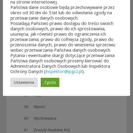
na stronie internetowej.
50. Sprawy Międzynarodowe
Państwa dane osobowe będą przechowywane przez
okres od 30 dni do 5 lat lub do odwołania zgody na
51. Studia nad Rodziną
przetwarzanie danych osobowych.
Posiadają Państwo prawo dostępu do treści swoich
52. Studia Teologica Varsaviensia
danych osobowych, prawo do ich sprostowania,
usunięcia, jak również prawo do ograniczenia ich
53. Teatr
przetwarzania; prawo do cofnięcia zgody, prawo do
przenoszenia danych, prawo do wniesienia sprzeciwu
54. Teologia Polska na XXI wiek
wobec przetwarzania Państwa danych osobowych.
Pytania i ewentualne skargi dotyczące przetwarzania
Państwa danych osobowych prosimy kierować do
55. Totus Tuus
Administratora Danych Osobowych lub Inspektora
Ochrony Danych (
inspektor@ipjp2.pl
).
56. W Drodze
Ustawienia
Zgoda
57 Warszawskie Studia Teologiczne
58. Więź
59. Wprost
60. Wychowawca
61. Zeszyty Naukowe KUL