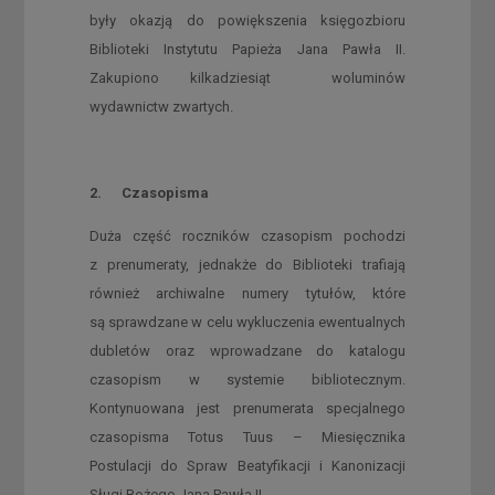
były okazją do powiększenia księgozbioru
Biblioteki Instytutu Papieża Jana Pawła II.
Zakupiono kilkadziesiąt woluminów
wydawnictw zwartych.
2. Czasopisma
Duża część roczników czasopism pochodzi
z prenumeraty, jednakże do Biblioteki trafiają
również archiwalne numery tytułów, które
są sprawdzane w celu wykluczenia ewentualnych
dubletów oraz wprowadzane do katalogu
czasopism w systemie bibliotecznym.
Kontynuowana jest prenumerata specjalnego
czasopisma Totus Tuus – Miesięcznika
Postulacji do Spraw Beatyfikacji i Kanonizacji
Sługi Bożego Jana Pawła II.