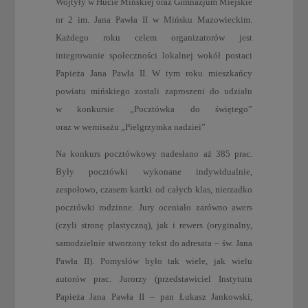
Wojtyły w Hucie Mińskiej oraz Gimnazjum Miejskie
nr 2 im. Jana Pawła II w Mińsku Mazowieckim.
Każdego roku celem organizatorów jest
integrowanie społeczności lokalnej wokół postaci
Papieża Jana Pawła II. W tym roku mieszkańcy
powiatu mińskiego zostali zaproszeni do udziału
w konkursie „Pocztówka do świętego”
oraz w wernisażu „Pielgrzymka nadziei”
Na konkurs pocztówkowy nadesłano aż 385 prac.
Były pocztówki wykonane indywidualnie,
zespołowo, czasem kartki od całych klas, nierzadko
pocztówki rodzinne. Jury oceniało zarówno awers
(czyli stronę plastyczną), jak i rewers (oryginalny,
samodzielnie stworzony tekst do adresata – św. Jana
Pawła II). Pomysłów było tak wiele, jak wielu
autorów prac. Jurorzy (przedstawiciel Instytutu
Papieża Jana Pawła II – pan Łukasz Jankowski,