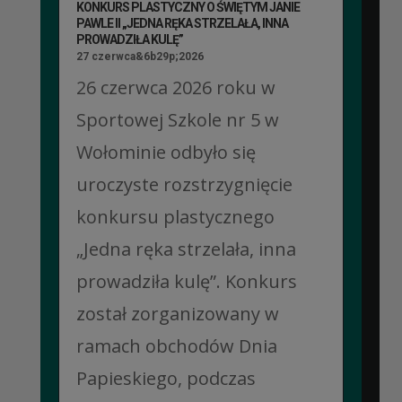
KONKURS PLASTYCZNY O ŚWIĘTYM JANIE
PAWLE II „JEDNA RĘKA STRZELAŁA, INNA
PROWADZIŁA KULĘ”
27 czerwca&6b29p;2026
26 czerwca 2026 roku w
Sportowej Szkole nr 5 w
Wołominie odbyło się
uroczyste rozstrzygnięcie
konkursu plastycznego
„Jedna ręka strzelała, inna
prowadziła kulę”. Konkurs
został zorganizowany w
ramach obchodów Dnia
Papieskiego, podczas