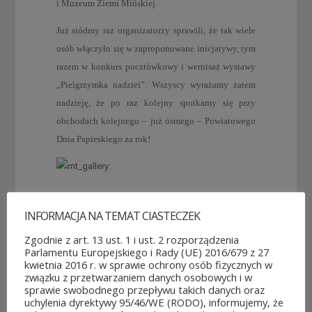
i Muzeum Ziemi Mińskiej.
Już siódmy raz organizatorzy sprawili, że tak wiele
osób włączyło się w zaproponowane inicjatywy, tym
razem w konkurs pocztówkowy i wernisaż wystawy
„Pielgrzymka nadziei”. Wszyscy wyrażamy zatem
nadzieję, że po raz kolejny spotkamy się przy
obchodach kolejnego – już ósmego – Powiatowego
Dnia Papieskiego za rok!
INFORMACJA NA TEMAT CIASTECZEK
Zgodnie z art. 13 ust. 1 i ust. 2 rozporządzenia
Parlamentu Europejskiego i Rady (UE) 2016/679 z 27
kwietnia 2016 r. w sprawie ochrony osób fizycznych w
POZOSTAŁE AKTUALNOŚCI
związku z przetwarzaniem danych osobowych i w
sprawie swobodnego przepływu takich danych oraz
uchylenia dyrektywy 95/46/WE (RODO), informujemy, że