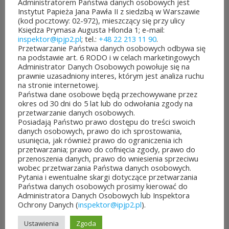
Administratorem Państwa danych osobowych jest
Instytut Papieża Jana Pawła II z siedzibą w Warszawie
(kod pocztowy: 02-972), mieszczący się przy ulicy
Księdza Prymasa Augusta Hlonda 1; e-mail:
inspektor@ipjp2.pl
; tel.:
+48 22 213 11 90
.
Rozpoczęło
Jubileuszowe
Przetwarzanie Państwa danych osobowych odbywa się
się
XXV
na podstawie art. 6 RODO i w celach marketingowych
głosowanie
Mistrzostwa
Administrator Danych Osobowych powołuje się na
w Budżeci...
Polski Duch...
prawnie uzasadniony interes, którym jest analiza ruchu
3
10
na stronie internetowej.
Państwa dane osobowe będą przechowywane przez
sierpnia&8b44p;2026
lipca&7b19p;2026
okres od 30 dni do 5 lat lub do odwołania zgody na
przetwarzanie danych osobowych.
Posiadają Państwo prawo dostępu do treści swoich
danych osobowych, prawo do ich sprostowania,
usunięcia, jak również prawo do ograniczenia ich
przetwarzania; prawo do cofnięcia zgody, prawo do
przenoszenia danych, prawo do wniesienia sprzeciwu
wobec przetwarzania Państwa danych osobowych.
Pytania i ewentualne skargi dotyczące przetwarzania
Państwa danych osobowych prosimy kierować do
Administratora Danych Osobowych lub Inspektora
Ochrony Danych (
inspektor@ipjp2.pl
).
POZOSTAŁE AKTUALNOŚCI
Ustawienia
Zgoda