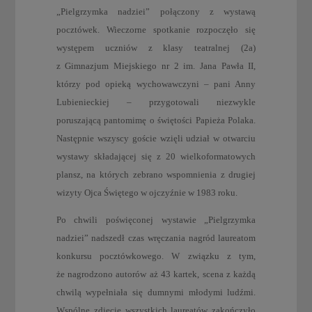
„Pielgrzymka nadziei” połączony z wystawą
pocztówek. Wieczorne spotkanie rozpoczęło się
występem uczniów z klasy teatralnej (2a)
z Gimnazjum Miejskiego nr 2 im. Jana Pawła II,
którzy pod opieką wychowawczyni – pani Anny
Lubienieckiej – przygotowali niezwykle
poruszającą pantomimę o świętości Papieża Polaka.
Następnie wszyscy goście wzięli udział w otwarciu
wystawy składającej się z 20 wielkoformatowych
plansz, na których zebrano wspomnienia z drugiej
wizyty Ojca Świętego w ojczyźnie w 1983 roku.
Po chwili poświęconej wystawie „Pielgrzymka
nadziei” nadszedł czas wręczania nagród laureatom
konkursu pocztówkowego. W związku z tym,
że nagrodzono autorów aż 43 kartek, scena z każdą
chwilą wypełniała się dumnymi młodymi ludźmi.
Wspólne zdjęcie wszystkich laureatów zakończyło