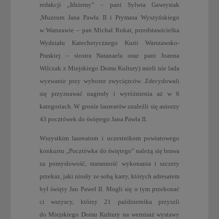
redakcji „Idziemy” – pani Sylwia Gawrysiak
,Muzeum Jana Pawła II i Prymasa Wyszyńskiego
w Warszawie – pan Michał Rukat, przedstawicielka
Wydziału Katechetycznego Kurii Warszawsko-
Praskiej – siostra Natanaela oraz pani Joanna
Wilczak z Miejskiego Domu Kultury) mieli nie lada
wyzwanie przy wyborze zwycięzców. Zdecydowali
się przyznawać nagrody i wyróżnienia aż w 6
kategoriach. W gronie laureatów znaleźli się autorzy
43 pocztówek do świętego Jana Pawła II.
Wszystkim laureatom i uczestnikom powiatowego
konkursu „Pocztówka do świętego” należą się brawa
za pomysłowość, staranność wykonania i szczery
przekaz, jaki niosły ze sobą karty, których adresatem
był święty Jan Paweł II. Mogli się o tym przekonać
ci wszyscy, którzy 21 października przyszli
do Miejskiego Domu Kultury na wernisaż wystawy