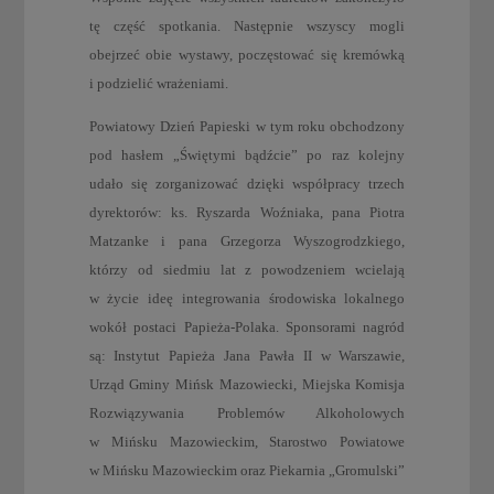
tę część spotkania. Następnie wszyscy mogli
obejrzeć obie wystawy, poczęstować się kremówką
i podzielić wrażeniami.
Powiatowy Dzień Papieski w tym roku obchodzony
pod hasłem „Świętymi bądźcie” po raz kolejny
udało się zorganizować dzięki współpracy trzech
dyrektorów: ks. Ryszarda Woźniaka, pana Piotra
Matzanke i pana Grzegorza Wyszogrodzkiego,
którzy od siedmiu lat z powodzeniem wcielają
w życie ideę integrowania środowiska lokalnego
wokół postaci Papieża-Polaka. Sponsorami nagród
są: Instytut Papieża Jana Pawła II w Warszawie,
Urząd Gminy Mińsk Mazowiecki, Miejska Komisja
Rozwiązywania Problemów Alkoholowych
w Mińsku Mazowieckim, Starostwo Powiatowe
w Mińsku Mazowieckim oraz Piekarnia „Gromulski”