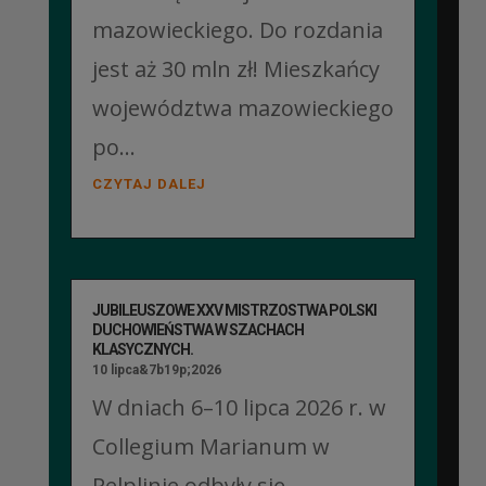
mazowieckiego. Do rozdania
jest aż 30 mln zł! Mieszkańcy
województwa mazowieckiego
po...
CZYTAJ DALEJ
JUBILEUSZOWE XXV MISTRZOSTWA POLSKI
DUCHOWIEŃSTWA W SZACHACH
KLASYCZNYCH.
10 lipca&7b19p;2026
W dniach 6–10 lipca 2026 r. w
Collegium Marianum w
Pelplinie odbyły się