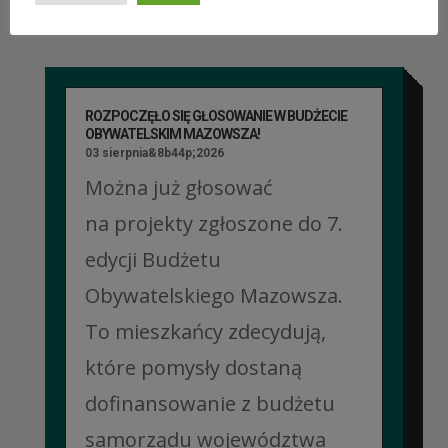
ROZPOCZĘŁO SIĘ GŁOSOWANIE W BUDŻECIE
OBYWATELSKIM MAZOWSZA!
03 sierpnia&8b44p;2026
Można już głosować
na projekty zgłoszone do 7.
edycji Budżetu
Obywatelskiego Mazowsza.
To mieszkańcy zdecydują,
które pomysły dostaną
dofinansowanie z budżetu
samorządu województwa