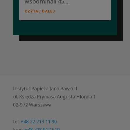
wspominali 45....
CZYTAJ DALEJ
Instytut Papieża Jana Pawła II
ul. Księdza Prymasa Augusta Hlonda 1
02-972 Warszawa
tel.
+48 22 213 11 90
kom.
+48 728 917 519