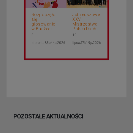
Rozpoczęło
Jubileuszowe
się
XXV
głosowanie
Mistrzostwa
w Budżeci...
Polski Duch...
3
10
sierpnia&8b44p;2026
lipca&7b19p;2026
POZOSTAŁE AKTUALNOŚCI