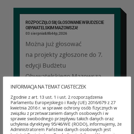
ROZPOCZĘŁO SIĘ GŁOSOWANIE W BUDŻECIE
OBYWATELSKIM MAZOWSZA!
03 sierpnia&8b44p;2026
Można już głosować
na projekty zgłoszone do 7.
edycji Budżetu
Obywatelskiego Mazowsza.
To mieszkańcy zdecydują,
INFORMACJA NA TEMAT CIASTECZEK
które pomysły dostaną
Zgodnie z art. 13 ust. 1 i ust. 2 rozporządzenia
Parlamentu Europejskiego i Rady (UE) 2016/679 z 27
dofinansowanie z budżetu
kwietnia 2016 r. w sprawie ochrony osób fizycznych w
związku z przetwarzaniem danych osobowych i w
samorządu województwa
sprawie swobodnego przepływu takich danych oraz
uchylenia dyrektywy 95/46/WE (RODO), informujemy, że
mazowieckiego. Do rozdania
Administratorem Państwa danych osobowych jest