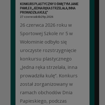
KONKURS PLASTYCZNY O ŚWIĘTYM JANIE
PAWLE II „JEDNA RĘKA STRZELAŁA, INNA
PROWADZIŁA KULĘ”
27 czerwca&6b29p;2026
26 czerwca 2026 roku w
Sportowej Szkole nr 5 w
Wołominie odbyło się
uroczyste rozstrzygnięcie
konkursu plastycznego
„Jedna ręka strzelała, inna
prowadziła kulę”. Konkurs
został zorganizowany w
ramach obchodów Dnia
Papieskiego, podczas