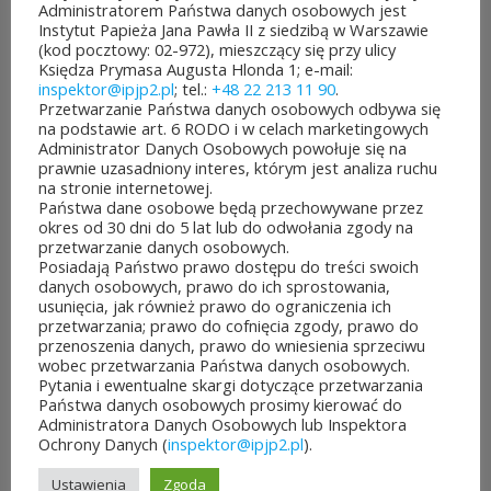
samorządu województwa
Administratorem Państwa danych osobowych jest
Instytut Papieża Jana Pawła II z siedzibą w Warszawie
mazowieckiego. Do rozdania
(kod pocztowy: 02-972), mieszczący się przy ulicy
Księdza Prymasa Augusta Hlonda 1; e-mail:
jest aż 30 mln zł! Mieszkańcy
inspektor@ipjp2.pl
; tel.:
+48 22 213 11 90
.
Przetwarzanie Państwa danych osobowych odbywa się
województwa mazowieckiego
na podstawie art. 6 RODO i w celach marketingowych
Administrator Danych Osobowych powołuje się na
po...
prawnie uzasadniony interes, którym jest analiza ruchu
na stronie internetowej.
CZYTAJ DALEJ
Państwa dane osobowe będą przechowywane przez
okres od 30 dni do 5 lat lub do odwołania zgody na
przetwarzanie danych osobowych.
Posiadają Państwo prawo dostępu do treści swoich
danych osobowych, prawo do ich sprostowania,
usunięcia, jak również prawo do ograniczenia ich
przetwarzania; prawo do cofnięcia zgody, prawo do
JUBILEUSZOWE XXV MISTRZOSTWA POLSKI
przenoszenia danych, prawo do wniesienia sprzeciwu
DUCHOWIEŃSTWA W SZACHACH
wobec przetwarzania Państwa danych osobowych.
KLASYCZNYCH.
Pytania i ewentualne skargi dotyczące przetwarzania
10 lipca&7b19p;2026
Państwa danych osobowych prosimy kierować do
W dniach 6–10 lipca 2026 r. w
Administratora Danych Osobowych lub Inspektora
Ochrony Danych (
inspektor@ipjp2.pl
).
Collegium Marianum w
Ustawienia
Zgoda