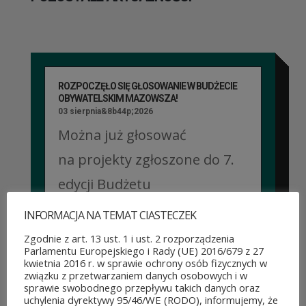
ROZPOCZĘŁO SIĘ GŁOSOWANIE W BUDŻECIE
OBYWATELSKIM MAZOWSZA!
03 sierpnia&8b44p;2026
Można już głosować
na projekty zgłoszone do 7.
edycji Budżetu
Obywatelskiego Mazowsza.
INFORMACJA NA TEMAT CIASTECZEK
To mieszkańcy zdecydują,
Zgodnie z art. 13 ust. 1 i ust. 2 rozporządzenia
Parlamentu Europejskiego i Rady (UE) 2016/679 z 27
które pomysły dostaną
kwietnia 2016 r. w sprawie ochrony osób fizycznych w
związku z przetwarzaniem danych osobowych i w
dofinansowanie z budżetu
sprawie swobodnego przepływu takich danych oraz
uchylenia dyrektywy 95/46/WE (RODO), informujemy, że