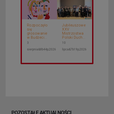
Rozpoczęło
Jubileuszowe
się
XXV
głosowanie
Mistrzostwa
w Budżeci...
Polski Duch...
3
10
sierpnia&8b44p;2026
lipca&7b19p;2026
POZOSTAŁE AKTUALNOŚCI