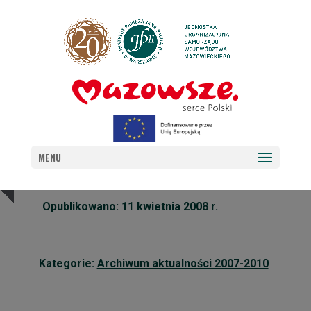
PAPIEŻ W UGANDZIE I ZAMBII
MENU
Opublikowano: 11 kwietnia 2008 r.
Kategorie:
Archiwum aktualności 2007-2010