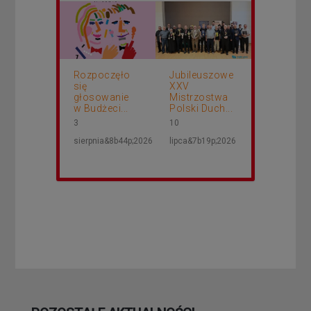
Rozpoczęło
Jubileuszowe
się
XXV
głosowanie
Mistrzostwa
w Budżeci...
Polski Duch...
3
10
sierpnia&8b44p;2026
lipca&7b19p;2026