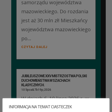
samorządu województwa
mazowieckiego. Do rozdania
jest aż 30 mln zł! Mieszkańcy
województwa mazowieckiego
po...
CZYTAJ DALEJ
JUBILEUSZOWE XXV MISTRZOSTWA POLSKI
DUCHOWIEŃSTWA W SZACHACH
KLASYCZNYCH.
10 lipca&7b19p;2026
W dniach 6–10 lipca 2026 r. w
INFORMACJA NA TEMAT CIASTECZEK
Collegium Marianum w