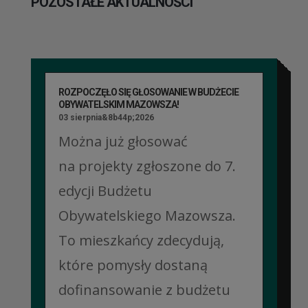
POZOSTAŁE AKTUALNOŚCI
ROZPOCZĘŁO SIĘ GŁOSOWANIE W BUDŻECIE
OBYWATELSKIM MAZOWSZA!
03 sierpnia&8b44p;2026
Można już głosować
na projekty zgłoszone do 7.
edycji Budżetu
Obywatelskiego Mazowsza.
To mieszkańcy zdecydują,
które pomysły dostaną
dofinansowanie z budżetu