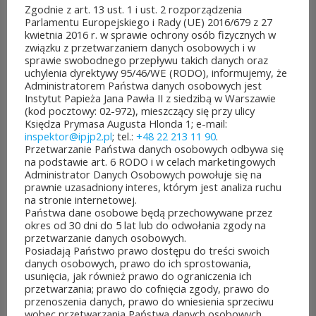
Zgodnie z art. 13 ust. 1 i ust. 2 rozporządzenia
Pelplinie odbyły się
Parlamentu Europejskiego i Rady (UE) 2016/679 z 27
kwietnia 2016 r. w sprawie ochrony osób fizycznych w
Jubileuszowe XXV
związku z przetwarzaniem danych osobowych i w
sprawie swobodnego przepływu takich danych oraz
Mistrzostwa Polski
uchylenia dyrektywy 95/46/WE (RODO), informujemy, że
Administratorem Państwa danych osobowych jest
Duchowieństwa w Szachach
Instytut Papieża Jana Pawła II z siedzibą w Warszawie
(kod pocztowy: 02-972), mieszczący się przy ulicy
Klasycznych. Wydarzenie
Księdza Prymasa Augusta Hlonda 1; e-mail:
inspektor@ipjp2.pl
; tel.:
+48 22 213 11 90
.
zostało objęte patronatem
Przetwarzanie Państwa danych osobowych odbywa się
na podstawie art. 6 RODO i w celach marketingowych
Instytutu Papieża Jana Pawła
Administrator Danych Osobowych powołuje się na
prawnie uzasadniony interes, którym jest analiza ruchu
II, który wsparł organizację
na stronie internetowej.
Państwa dane osobowe będą przechowywane przez
mistrzostw, fundując...
okres od 30 dni do 5 lat lub do odwołania zgody na
przetwarzanie danych osobowych.
CZYTAJ DALEJ
Posiadają Państwo prawo dostępu do treści swoich
danych osobowych, prawo do ich sprostowania,
usunięcia, jak również prawo do ograniczenia ich
przetwarzania; prawo do cofnięcia zgody, prawo do
przenoszenia danych, prawo do wniesienia sprzeciwu
wobec przetwarzania Państwa danych osobowych.