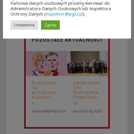
Państwa danych osobowych prosimy kierować do
Administratora Danych Osobowych lub Inspektora
Ochrony Danych (
inspektor@ipjp2.pl
).
Ustawienia
Zgoda
POZOSTAŁE AKTUALNOŚCI
Rozpoczęło
Jubileuszowe
się
XXV
głosowanie
Mistrzostwa
w Budżeci...
Polski Duch...
3
10
sierpnia&8b44p;2026
lipca&7b19p;2026