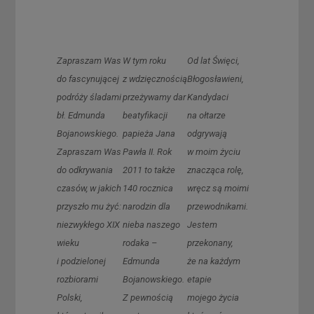
Zapraszam Was
W tym roku
Od lat Święci,
do fascynującej
z wdzięcznością
Błogosławieni,
podróży śladami
przeżywamy dar
Kandydaci
bł. Edmunda
beatyfikacji
na ołtarze
Bojanowskiego.
papieża Jana
odgrywają
Zapraszam Was
Pawła II. Rok
w moim życiu
do odkrywania
2011 to także
znacząca rolę,
czasów, w jakich
140 rocznica
wręcz są moimi
przyszło mu żyć:
narodzin dla
przewodnikami.
niezwykłego XIX
nieba naszego
Jestem
wieku
rodaka –
przekonany,
i podzielonej
Edmunda
że na każdym
rozbiorami
Bojanowskiego.
etapie
Polski,
Z pewnością
mojego życia