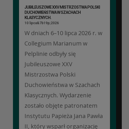
JUBILEUSZOWE XXV MISTRZOSTWA POLSKI
DUCHOWIEŃSTWA W SZACHACH
KLASYCZNYCH.
10 lipca&7b19p;2026
W dniach 6–10 lipca 2026 r. w
Collegium Marianum w
Pelplinie odbyły się
Jubileuszowe XXV
Mistrzostwa Polski
Duchowieństwa w Szachach
Klasycznych. Wydarzenie
zostało objęte patronatem
Instytutu Papieża Jana Pawła
II, który wsparł organizację