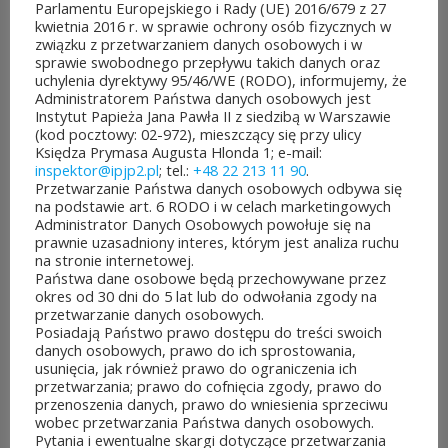
Parlamentu Europejskiego i Rady (UE) 2016/679 z 27
Warszawski
kwietnia 2016 r. w sprawie ochrony osób fizycznych w
związku z przetwarzaniem danych osobowych i w
sprawie swobodnego przepływu takich danych oraz
uchylenia dyrektywy 95/46/WE (RODO), informujemy, że
Administratorem Państwa danych osobowych jest
Instytut Papieża Jana Pawła II z siedzibą w Warszawie
Patronat nad konkursem: Katolicka Agencja
(kod pocztowy: 02-972), mieszczący się przy ulicy
Informacyjna, Instytut Pamięci Narodowej,
Księdza Prymasa Augusta Hlonda 1; e-mail:
Muzeum Historii Polski, Wydział Duszpasterstwa
inspektor@ipjp2.pl
; tel.:
+48 22 213 11 90
.
Przetwarzanie Państwa danych osobowych odbywa się
Dzieci i Młodzieży Archidiecezji Warszawskiej,
na podstawie art. 6 RODO i w celach marketingowych
TVP Historia, Deon, Gość Niedzielny, Niedziela,
Administrator Danych Osobowych powołuje się na
prawnie uzasadniony interes, którym jest analiza ruchu
Radio Plus, Gmina Michałowice, Towarzystwo
na stronie internetowej.
„Komorowanie”, Firma: Pruszyński.
Państwa dane osobowe będą przechowywane przez
okres od 30 dni do 5 lat lub do odwołania zgody na
przetwarzanie danych osobowych.
Posiadają Państwo prawo dostępu do treści swoich
danych osobowych, prawo do ich sprostowania,
usunięcia, jak również prawo do ograniczenia ich
przetwarzania; prawo do cofnięcia zgody, prawo do
przenoszenia danych, prawo do wniesienia sprzeciwu
wobec przetwarzania Państwa danych osobowych.
Pytania i ewentualne skargi dotyczące przetwarzania