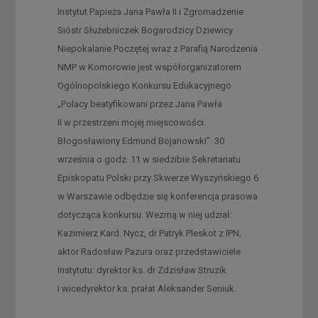
Instytut Papieża Jana Pawła II i Zgromadzenie
Sióstr Służebniczek Bogarodzicy Dziewicy
Niepokalanie Poczętej wraz z Parafią Narodzenia
NMP w Komorowie jest współorganizatorem
Ogólnopolskiego Konkursu Edukacyjnego
„Polacy beatyfikowani przez Jana Pawła
II w przestrzeni mojej miejscowości.
Błogosławiony Edmund Bojanowski”. 30
września o godz. 11 w siedzibie Sekretariatu
Episkopatu Polski przy Skwerze Wyszyńskiego 6
w Warszawie odbędzie się konferencja prasowa
dotycząca konkursu. Wezmą w niej udział:
Kazimierz Kard. Nycz, dr Patryk Pleskot z IPN,
aktor Radosław Pazura oraz przedstawiciele
Instytutu: dyrektor ks. dr Zdzisław Struzik
i wicedyrektor ks. prałat Aleksander Seniuk.