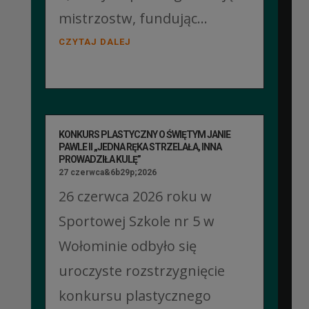
mistrzostw, fundując...
CZYTAJ DALEJ
KONKURS PLASTYCZNY O ŚWIĘTYM JANIE
PAWLE II „JEDNA RĘKA STRZELAŁA, INNA
PROWADZIŁA KULĘ”
27 czerwca&6b29p;2026
26 czerwca 2026 roku w
Sportowej Szkole nr 5 w
Wołominie odbyło się
uroczyste rozstrzygnięcie
konkursu plastycznego