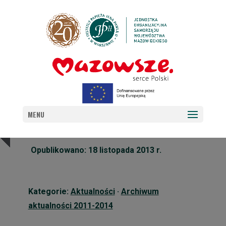
„TECZKA SERDECZNEJ PAMIĘCI”
MENU
Opublikowano: 18 listopada 2013 r.
Kategorie:
Aktualności
·
Archiwum
aktualności 2011-2014