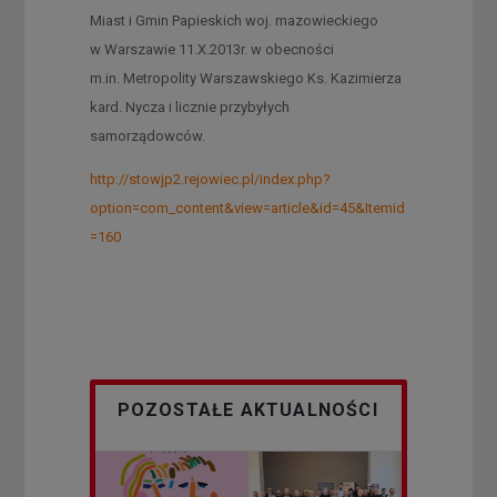
Miast i Gmin Papieskich woj. mazowieckiego
w Warszawie 11.X.2013r. w obecności
m.in. Metropolity Warszawskiego Ks. Kazimierza
kard. Nycza i licznie przybyłych
samorządowców.
http://stowjp2.rejowiec.pl/index.php?
option=com_content&view=article&id=45&Itemid
=160
POZOSTAŁE AKTUALNOŚCI