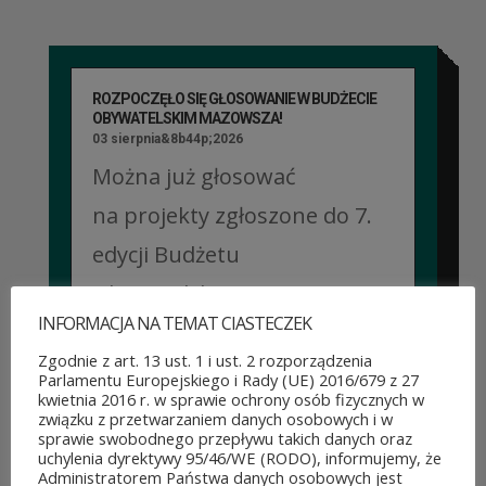
ROZPOCZĘŁO SIĘ GŁOSOWANIE W BUDŻECIE
OBYWATELSKIM MAZOWSZA!
03 sierpnia&8b44p;2026
Można już głosować
na projekty zgłoszone do 7.
edycji Budżetu
Obywatelskiego Mazowsza.
INFORMACJA NA TEMAT CIASTECZEK
To mieszkańcy zdecydują,
Zgodnie z art. 13 ust. 1 i ust. 2 rozporządzenia
które pomysły dostaną
Parlamentu Europejskiego i Rady (UE) 2016/679 z 27
kwietnia 2016 r. w sprawie ochrony osób fizycznych w
dofinansowanie z budżetu
związku z przetwarzaniem danych osobowych i w
sprawie swobodnego przepływu takich danych oraz
samorządu województwa
uchylenia dyrektywy 95/46/WE (RODO), informujemy, że
Administratorem Państwa danych osobowych jest