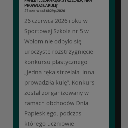
PAWLE II „JEDNA RĘKA STRZELAŁA, INNA
PROWADZIŁA KULĘ”
27 czerwca&6b29p;2026
26 czerwca 2026 roku w
Sportowej Szkole nr 5 w
Wołominie odbyło się
uroczyste rozstrzygnięcie
konkursu plastycznego
„Jedna ręka strzelała, inna
prowadziła kulę”. Konkurs
został zorganizowany w
ramach obchodów Dnia
Papieskiego, podczas
którego uczniowie