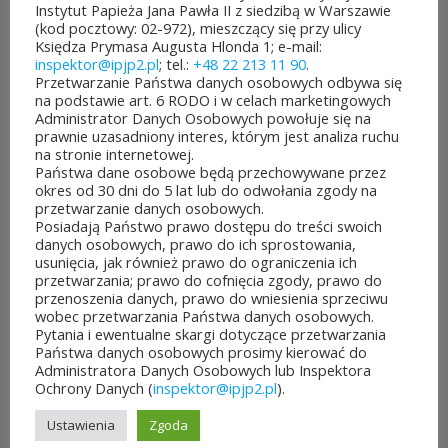
mazowieckiego. Do rozdania
Instytut Papieża Jana Pawła II z siedzibą w Warszawie
(kod pocztowy: 02-972), mieszczący się przy ulicy
jest aż 30 mln zł! Mieszkańcy
Księdza Prymasa Augusta Hlonda 1; e-mail:
inspektor@ipjp2.pl
; tel.:
+48 22 213 11 90
.
województwa mazowieckiego
Przetwarzanie Państwa danych osobowych odbywa się
na podstawie art. 6 RODO i w celach marketingowych
po...
Administrator Danych Osobowych powołuje się na
prawnie uzasadniony interes, którym jest analiza ruchu
CZYTAJ DALEJ
na stronie internetowej.
Państwa dane osobowe będą przechowywane przez
okres od 30 dni do 5 lat lub do odwołania zgody na
przetwarzanie danych osobowych.
Posiadają Państwo prawo dostępu do treści swoich
danych osobowych, prawo do ich sprostowania,
usunięcia, jak również prawo do ograniczenia ich
JUBILEUSZOWE XXV MISTRZOSTWA POLSKI
przetwarzania; prawo do cofnięcia zgody, prawo do
DUCHOWIEŃSTWA W SZACHACH
przenoszenia danych, prawo do wniesienia sprzeciwu
KLASYCZNYCH.
wobec przetwarzania Państwa danych osobowych.
10 lipca&7b19p;2026
Pytania i ewentualne skargi dotyczące przetwarzania
W dniach 6–10 lipca 2026 r. w
Państwa danych osobowych prosimy kierować do
Administratora Danych Osobowych lub Inspektora
Collegium Marianum w
Ochrony Danych (
inspektor@ipjp2.pl
).
Pelplinie odbyły się
Ustawienia
Zgoda