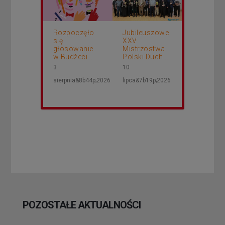
Rozpoczęło
Jubileuszowe
się
XXV
głosowanie
Mistrzostwa
w Budżeci...
Polski Duch...
3
10
sierpnia&8b44p;2026
lipca&7b19p;2026
POZOSTAŁE AKTUALNOŚCI