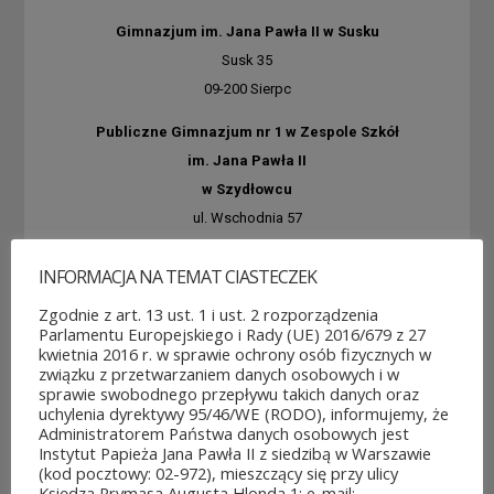
Gimnazjum im. Jana Pawła II w Susku
Susk 35
09-200 Sierpc
Publiczne Gimnazjum nr 1 w Zespole Szkół
im. Jana Pawła II
w Szydłowcu
ul. Wschodnia 57
26-500 Szydłowiec
INFORMACJA NA TEMAT CIASTECZEK
Zespół Szkół Spożywczo-Gastronomicznych
Zgodnie z art. 13 ust. 1 i ust. 2 rozporządzenia
i Licealnych
Parlamentu Europejskiego i Rady (UE) 2016/679 z 27
im. Jana Pawła II w Warszawie
kwietnia 2016 r. w sprawie ochrony osób fizycznych w
związku z przetwarzaniem danych osobowych i w
ul. Komorska 17/23
sprawie swobodnego przepływu takich danych oraz
04-161 Warszawa
uchylenia dyrektywy 95/46/WE (RODO), informujemy, że
Administratorem Państwa danych osobowych jest
Gimnazjum nr 145 im. Jana Pawła
Instytut Papieża Jana Pawła II z siedzibą w Warszawie
(kod pocztowy: 02-972), mieszczący się przy ulicy
II w Warszawie
Księdza Prymasa Augusta Hlonda 1; e-mail: