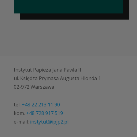
Instytut Papieża Jana Pawła II
ul. Księdza Prymasa Augusta Hlonda 1
02-972 Warszawa
tel.
+48 22 213 11 90
kom.
+48 728 917 519
e-mail:
instytut@ipjp2.pl