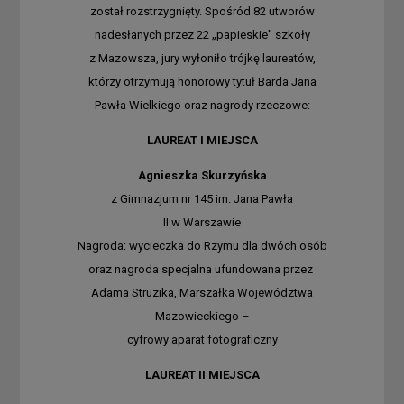
został rozstrzygnięty. Spośród 82 utworów
nadesłanych przez 22 „papieskie” szkoły
z Mazowsza, jury wyłoniło trójkę laureatów,
którzy otrzymują honorowy tytuł Barda Jana
Pawła Wielkiego oraz nagrody rzeczowe:
LAUREAT I MIEJSCA
Agnieszka Skurzyńska
z Gimnazjum nr 145 im. Jana Pawła
II w Warszawie
Nagroda: wycieczka do Rzymu dla dwóch osób
oraz nagroda specjalna ufundowana przez
Adama Struzika, Marszałka Województwa
Mazowieckiego –
cyfrowy aparat fotograficzny
LAUREAT II MIEJSCA