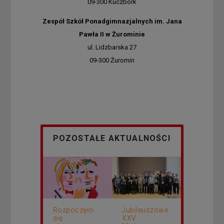
09-300 Kuczbork
Zespół Szkół Ponadgimnazjalnych im. Jana
Pawła II w Żurominie
ul. Lidzbarska 27
09-300 Żuromin
POZOSTAŁE AKTUALNOŚCI
Rozpoczęło
Jubileuszowe
się
XXV