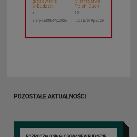
głosowanie
Mistrzostwa
w Budżeci...
Polski Duch...
3
10
sierpnia&8b44p;2026
lipca&7b19p;2026
POZOSTAŁE AKTUALNOŚCI
ROZPOCZĘŁO SIĘ GŁOSOWANIE W BUDŻECIE