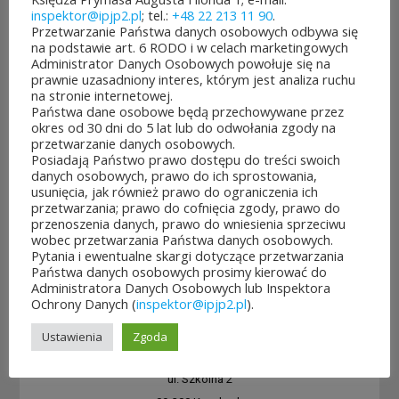
ul. Krasiczyńska 4/6
inspektor@ipjp2.pl
; tel.:
+48 22 213 11 90
.
Przetwarzanie Państwa danych osobowych odbywa się
03-379 Warszawa
na podstawie art. 6 RODO i w celach marketingowych
Administrator Danych Osobowych powołuje się na
Publiczne Gimnazjum im. Jana Pawła
prawnie uzasadniony interes, którym jest analiza ruchu
II w Wąsewie
na stronie internetowej.
Państwa dane osobowe będą przechowywane przez
ul. Szkolna 1
okres od 30 dni do 5 lat lub do odwołania zgody na
07-311 Wąsewie
przetwarzanie danych osobowych.
Posiadają Państwo prawo dostępu do treści swoich
Zespół Placówek Oświatowych im. Jana
danych osobowych, prawo do ich sprostowania,
usunięcia, jak również prawo do ograniczenia ich
Pawła II w Wieczfni Kościelnej</str ong>
przetwarzania; prawo do cofnięcia zgody, prawo do
06-513 Wieczfnia Kościelna
przenoszenia danych, prawo do wniesienia sprzeciwu
wobec przetwarzania Państwa danych osobowych.
Zespół Szkół im. Jana Pawła II w Zbuczynie
Pytania i ewentualne skargi dotyczące przetwarzania
Państwa danych osobowych prosimy kierować do
ul. Jana Pawła II 3
Administratora Danych Osobowych lub Inspektora
08-106 Zbuczyn
Ochrony Danych (
inspektor@ipjp2.pl
).
Zespół Placówek Oświatowych im. Jana
Ustawienia
Zgoda
Pawła II w Zielonej
ul. Szkolna 2