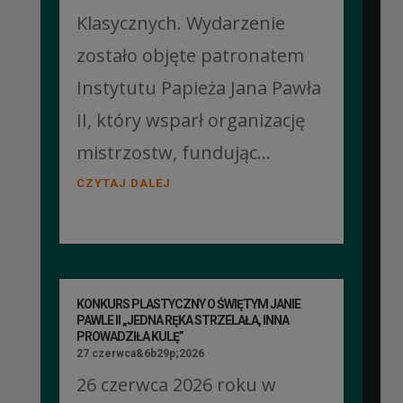
Klasycznych. Wydarzenie
zostało objęte patronatem
Instytutu Papieża Jana Pawła
II, który wsparł organizację
mistrzostw, fundując...
CZYTAJ DALEJ
KONKURS PLASTYCZNY O ŚWIĘTYM JANIE
PAWLE II „JEDNA RĘKA STRZELAŁA, INNA
PROWADZIŁA KULĘ”
27 czerwca&6b29p;2026
26 czerwca 2026 roku w