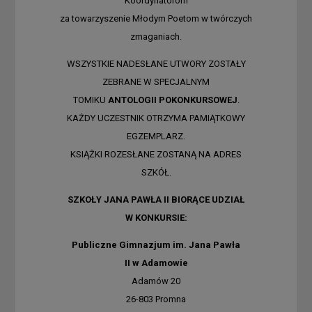
Koordynatorom
za towarzyszenie Młodym Poetom w twórczych
zmaganiach.
WSZYSTKIE NADESŁANE UTWORY ZOSTAŁY
ZEBRANE W SPECJALNYM
TOMIKU
ANTOLOGII POKONKURSOWEJ
.
KAŻDY UCZESTNIK OTRZYMA PAMIĄTKOWY
EGZEMPLARZ.
KSIĄŻKI ROZESŁANE ZOSTANĄ NA ADRES
SZKÓŁ.
SZKOŁY JANA PAWŁA II BIORĄCE UDZIAŁ
W KONKURSIE:
Publiczne Gimnazjum im. Jana Pawła
II w Adamowie
Adamów 20
26-803 Promna