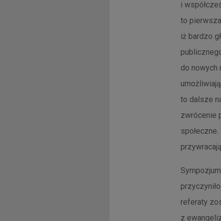
i współcześ
to pierwsz
iż bardzo g
publiczneg
do nowych 
umożliwiają
to dalsze 
zwrócenie 
społeczne. 
przywracaj
Sympozjum m
przyczynił
referaty zo
z ewangeli