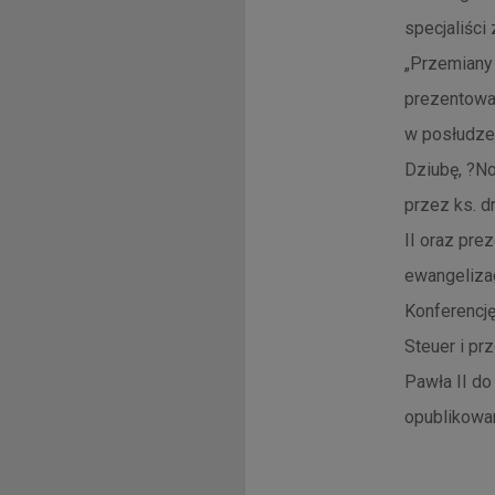
specjaliści 
„Przemiany
prezentowa
w posłudze 
Dziubę, ?N
przez ks. d
II oraz pre
ewangeliza
Konferencj
Steuer i pr
Pawła II d
opublikowa