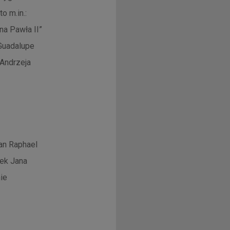
o m.in.:
a Pawła II”
Guadalupe
 Andrzeja
an Raphael
mek Jana
ie