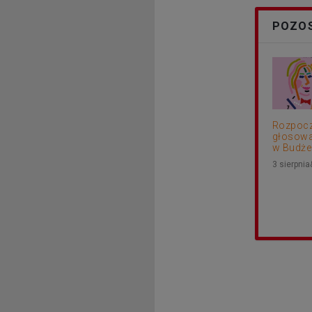
POZOS
Rozpocz
głosowa
w Budżec
3 sierpni