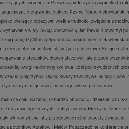
nie żyjących chrześcijan. Pierwsza pielgrzymka papieska to rok
a zagraniczna pielgrzymka biskupa Rzymu. Naród meksykański 
łęboko wierzący, przeżywał wielkie trudności związane z możli
o wyznawania wiary. Swoją obecnością Jan Paweł II stworzył p
relacji pomiędzy Stolicą Apostolską a państwem meksykańskim
c szerszą obecność Kościoła w życiu publicznym. Kolejne cztery
nawiązywanie stosunków dyplomatycznych, ale przede wszystk
papieskiej uwagi na dramaty życiowe ludzi pokrzywdzonych prz
W czasie pielgrzymek Ojciec Święty nawiązywał kultury ludów i
ąc tym samym miejscowej ludności jej własną tożsamość.
iało na celu ukazanie jak bardzo obecność i działanie papieża
o się do zmian społecznych i politycznych w Meksyku. Zapreze
stały tak pomyślane, aby przedstawić różne aspekty związane
zacją potomków Azteków i Majów. Poszczególne konferencje pr