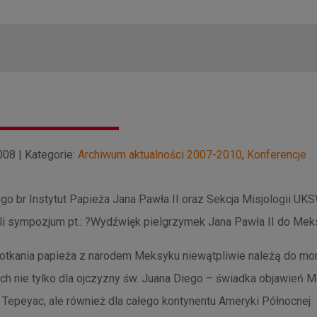
08 | Kategorie:
Archiwum aktualności 2007-2010
,
Konferencje
ego br Instytut Papieża Jana Pawła II oraz Sekcja Misjologii UK
li sympozjum pt.: ?Wydźwięk pielgrzymek Jana Pawła II do Mek
spotkania papieża z narodem Meksyku niewątpliwie należą do m
h nie tylko dla ojczyzny św. Juana Diego – świadka objawień M
Tepeyac, ale również dla całego kontynentu Ameryki Północnej