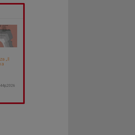
a „II
ka
44p;2026