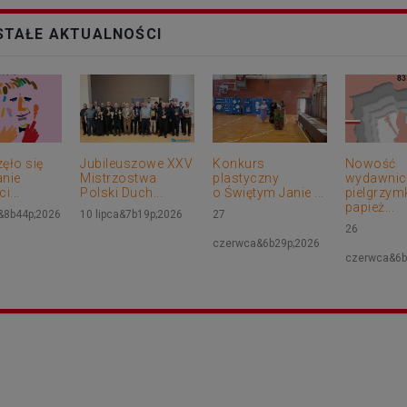
TAŁE AKTUALNOŚCI
ęło się
Jubileuszowe XXV
Konkurs
Nowość
nie
Mistrzostwa
plastyczny
wydawnicz
i...
Polski Duch...
o Świętym Janie ...
pielgrzym
papież...
a&8b44p;2026
10 lipca&7b19p;2026
27
26
czerwca&6b29p;2026
czerwca&6b