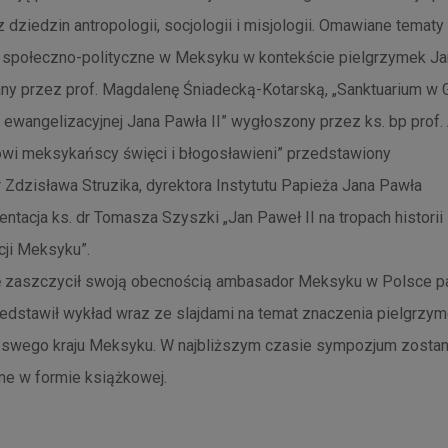
z dziedzin antropologii, socjologii i misjologii. Omawiane tematy t
 społeczno-polityczne w Meksyku w kontekście pielgrzymek Jan
ny przez prof. Magdalenę Śniadecką-Kotarską, „Sanktuarium w 
ewangelizacyjnej Jana Pawła II” wygłoszony przez ks. bp prof.
owi meksykańscy święci i błogosławieni” przedstawiony
r Zdzisława Struzika, dyrektora Instytutu Papieża Jana Pawła
zentacja ks. dr Tomasza Szyszki „Jan Paweł II na tropach historii
cji Meksyku”.
ę zaszczycił swoją obecnością ambasador Meksyku w Polsce p
zedstawił wykład wraz ze slajdami na temat znaczenia pielgrzy
o swego kraju Meksyku. W najbliższym czasie sympozjum zostan
ne w formie książkowej.