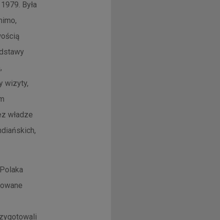
 1979. Była
mimo,
wością
odstawy
,
 wizyty,
im
ez władze
ndiańskich,
 Polaka
ntowane
zygotowali