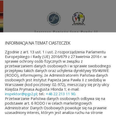
INFORMACJA NA TEMAT CIASTECZEK
Zgodnie z art. 13 ust. 1 i ust. 2 rozporządzenia Parlamentu
Europejskiego i Rady (UE) 2016/679 z 27 kwietnia 2016 r. w
sprawie ochrony osób fizycznych w związku z
przetwarzaniem danych osobowych i w sprawie swobodnego
przepływu takich danych oraz uchylenia dyrektywy 95/46/WE
(RODO), informujemy, że Administratorem Państwa danych
osobowych jest Instytut Papieża Jana Pawła II z siedzibą w
Warszawie (kod pocztowy: 02-972), mieszczący się przy ulicy
Księdza Prymasa Augusta Hlonda 1; e-mail:
inspektor@ipjp2.pl
; tel.:
+48 22 213 11 90
.
Przetwarzanie Państwa danych osobowych odbywa się na
podstawie art. 6 RODO i w celach marketingowych
Administrator Danych Osobowych powołuje się na prawnie
uzasadniony interes, którym jest analiza ruchu na stronie