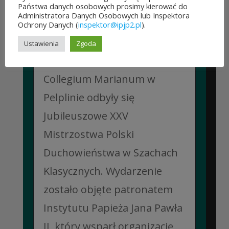
Państwa danych osobowych prosimy kierować do
Administratora Danych Osobowych lub Inspektora
JUBILEUSZOWE XXV MISTRZOSTWA POLSKI
Ochrony Danych (
inspektor@ipjp2.pl
).
DUCHOWIEŃSTWA W SZACHACH
KLASYCZNYCH.
Ustawienia
Zgoda
10 lipca&7b19p;2026
W dniach 6–10 lipca 2026 r. w
Collegium Marianum w
Pelplinie odbyły się
Jubileuszowe XXV
Mistrzostwa Polski
Duchowieństwa w Szachach
Klasycznych. Wydarzenie
zostało objęte patronatem
Instytutu Papieża Jana Pawła
II, który wsparł organizację