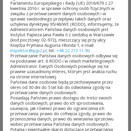
edycji Budżetu
Parlamentu Europejskiego i Rady (UE) 2016/679 z 27
kwietnia 2016 r. w sprawie ochrony osób fizycznych w
Obywatelskiego Mazowsza.
związku z przetwarzaniem danych osobowych i w
sprawie swobodnego przepływu takich danych oraz
To mieszkańcy zdecydują,
uchylenia dyrektywy 95/46/WE (RODO), informujemy, że
Administratorem Państwa danych osobowych jest
które pomysły dostaną
Instytut Papieża Jana Pawła II z siedzibą w Warszawie
(kod pocztowy: 02-972), mieszczący się przy ulicy
dofinansowanie z budżetu
Księdza Prymasa Augusta Hlonda 1; e-mail:
inspektor@ipjp2.pl
; tel.:
+48 22 213 11 90
.
samorządu województwa
Przetwarzanie Państwa danych osobowych odbywa się
na podstawie art. 6 RODO i w celach marketingowych
mazowieckiego. Do rozdania
Administrator Danych Osobowych powołuje się na
prawnie uzasadniony interes, którym jest analiza ruchu
jest aż 30 mln zł! Mieszkańcy
na stronie internetowej.
Państwa dane osobowe będą przechowywane przez
województwa mazowieckiego
okres od 30 dni do 5 lat lub do odwołania zgody na
przetwarzanie danych osobowych.
po...
Posiadają Państwo prawo dostępu do treści swoich
danych osobowych, prawo do ich sprostowania,
CZYTAJ DALEJ
usunięcia, jak również prawo do ograniczenia ich
przetwarzania; prawo do cofnięcia zgody, prawo do
przenoszenia danych, prawo do wniesienia sprzeciwu
wobec przetwarzania Państwa danych osobowych.
Pytania i ewentualne skargi dotyczące przetwarzania