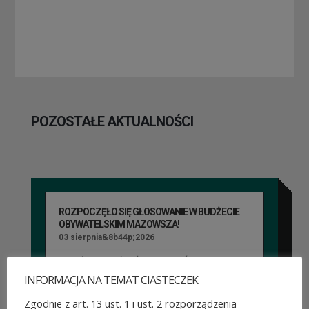
POZOSTAŁE AKTUALNOŚCI
ROZPOCZĘŁO SIĘ GŁOSOWANIE W BUDŻECIE
OBYWATELSKIM MAZOWSZA!
03 sierpnia&8b44p;2026
Można już głosować
INFORMACJA NA TEMAT CIASTECZEK
na projekty zgłoszone do 7.
Zgodnie z art. 13 ust. 1 i ust. 2 rozporządzenia