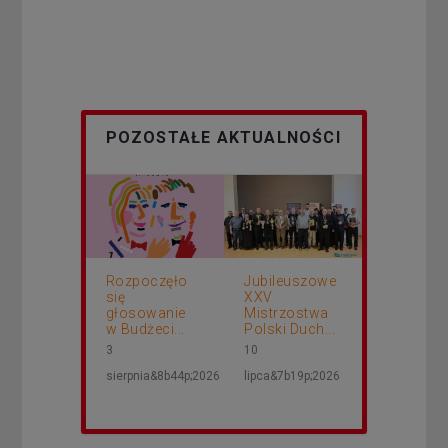
POZOSTAŁE AKTUALNOŚCI
Rozpoczęło
Jubileuszowe
się
XXV
głosowanie
Mistrzostwa
w Budżeci...
Polski Duch...
3
10
sierpnia&8b44p;2026
lipca&7b19p;2026