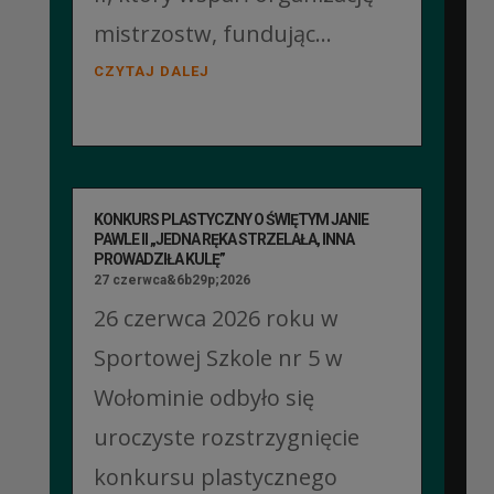
mistrzostw, fundując...
CZYTAJ DALEJ
KONKURS PLASTYCZNY O ŚWIĘTYM JANIE
PAWLE II „JEDNA RĘKA STRZELAŁA, INNA
PROWADZIŁA KULĘ”
27 czerwca&6b29p;2026
26 czerwca 2026 roku w
Sportowej Szkole nr 5 w
Wołominie odbyło się
uroczyste rozstrzygnięcie
konkursu plastycznego