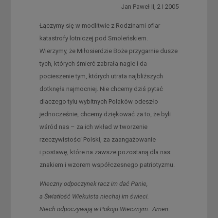
Jan Paweł II, 2 I 2005
Łączymy się w modlitwie z Rodzinami ofiar
katastrofy lotniczej pod Smoleńskiem.
Wierzymy, że Miłosierdzie Boże przygarnie dusze
tych, których śmierć zabrała nagle i da
pocieszenie tym, których utrata najbliższych
dotknęła najmocniej. Nie chcemy dziś pytać
dlaczego tylu wybitnych Polaków odeszło
jednocześnie, chcemy dziękować za to, że byli
wśród nas – za ich wkład w tworzenie
rzeczywistości Polski, za zaangażowanie
i postawę, które na zawsze pozostaną dla nas
znakiem i wzorem współczesnego patriotyzmu.
Wieczny odpoczynek racz im dać Panie,
a Światłość Wiekuista niechaj im świeci.
Niech odpoczywają w Pokoju Wiecznym. Amen.