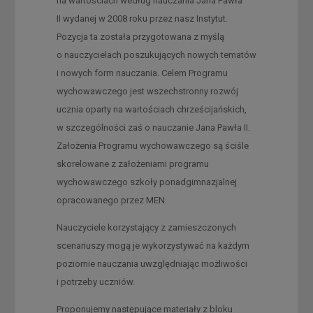
na wartościach według nauczania Jana Pawła
II wydanej w 2008 roku przez nasz Instytut.
Pozycja ta została przygotowana z myślą
o nauczycielach poszukujących nowych tematów
i nowych form nauczania. Celem Programu
wychowawczego jest wszechstronny rozwój
ucznia oparty na wartościach chrześcijańskich,
w szczególności zaś o nauczanie Jana Pawła II.
Założenia Programu wychowawczego są ściśle
skorelowane z założeniami programu
wychowawczego szkoły ponadgimnazjalnej
opracowanego przez MEN.
Nauczyciele korzystający z zamieszczonych
scenariuszy mogą je wykorzystywać na każdym
poziomie nauczania uwzględniając możliwości
i potrzeby uczniów.
Proponujemy następujące materiały z bloku