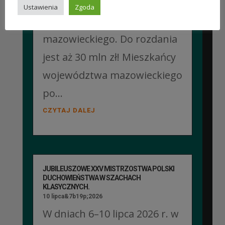
dofinansowanie z budżetu
Ustawienia
Zgoda
samorządu województwa
mazowieckiego. Do rozdania
jest aż 30 mln zł! Mieszkańcy
województwa mazowieckiego
po...
CZYTAJ DALEJ
JUBILEUSZOWE XXV MISTRZOSTWA POLSKI
DUCHOWIEŃSTWA W SZACHACH
KLASYCZNYCH.
10 lipca&7b19p;2026
W dniach 6–10 lipca 2026 r. w