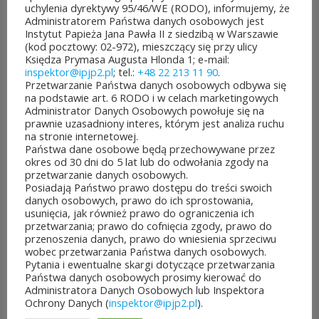
uchylenia dyrektywy 95/46/WE (RODO), informujemy, że
Administratorem Państwa danych osobowych jest
POZOSTAŁE AKTUALNOŚCI
Instytut Papieża Jana Pawła II z siedzibą w Warszawie
(kod pocztowy: 02-972), mieszczący się przy ulicy
Księdza Prymasa Augusta Hlonda 1; e-mail:
inspektor@ipjp2.pl
; tel.:
+48 22 213 11 90
.
Przetwarzanie Państwa danych osobowych odbywa się
na podstawie art. 6 RODO i w celach marketingowych
Administrator Danych Osobowych powołuje się na
ROZPOCZĘŁO SIĘ GŁOSOWANIE W BUDŻECIE
prawnie uzasadniony interes, którym jest analiza ruchu
OBYWATELSKIM MAZOWSZA!
na stronie internetowej.
03 sierpnia&8b44p;2026
Państwa dane osobowe będą przechowywane przez
okres od 30 dni do 5 lat lub do odwołania zgody na
Można już głosować
przetwarzanie danych osobowych.
Posiadają Państwo prawo dostępu do treści swoich
na projekty zgłoszone do 7.
danych osobowych, prawo do ich sprostowania,
usunięcia, jak również prawo do ograniczenia ich
edycji Budżetu
przetwarzania; prawo do cofnięcia zgody, prawo do
przenoszenia danych, prawo do wniesienia sprzeciwu
Obywatelskiego Mazowsza.
wobec przetwarzania Państwa danych osobowych.
Pytania i ewentualne skargi dotyczące przetwarzania
To mieszkańcy zdecydują,
Państwa danych osobowych prosimy kierować do
Administratora Danych Osobowych lub Inspektora
które pomysły dostaną
Ochrony Danych (
inspektor@ipjp2.pl
).