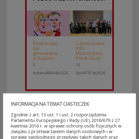
Rozpoczęło
Jubileuszowe
się
XXV
głosowanie
Mistrzostwa
w Budżeci...
Polski Duch...
3
10
sierpnia&8b44p;2026
lipca&7b19p;2026
INFORMACJA NA TEMAT CIASTECZEK
Zgodnie z art. 13 ust. 1 i ust. 2 rozporządzenia
Parlamentu Europejskiego i Rady (UE) 2016/679 z 27
kwietnia 2016 r. w sprawie ochrony osób fizycznych w
związku z przetwarzaniem danych osobowych i w
sprawie swobodnego przepływu takich danych oraz