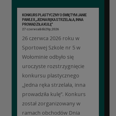
KONKURS PLASTYCZNY O ŚWIĘTYM JANIE
PAWLE II „JEDNA RĘKA STRZELAŁA, INNA
PROWADZIŁA KULĘ”
27 czerwca&6b29p;2026
26 czerwca 2026 roku w
Sportowej Szkole nr 5 w
Wołominie odbyło się
uroczyste rozstrzygnięcie
konkursu plastycznego
„Jedna ręka strzelała, inna
prowadziła kulę”. Konkurs
został zorganizowany w
ramach obchodów Dnia