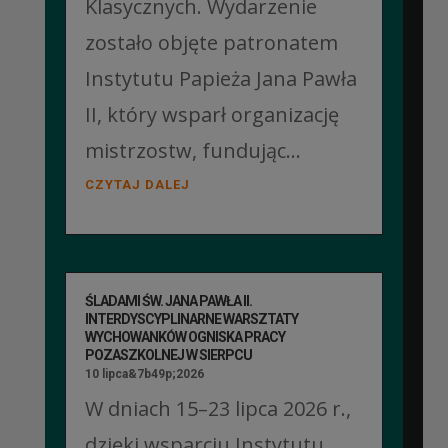
Klasycznych. Wydarzenie
zostało objęte patronatem
Instytutu Papieża Jana Pawła
II, który wsparł organizację
mistrzostw, fundując...
CZYTAJ DALEJ
ŚLADAMI ŚW. JANA PAWŁA II.
INTERDYSCYPLINARNE WARSZTATY
WYCHOWANKÓW OGNISKA PRACY
POZASZKOLNEJ W SIERPCU
10 lipca&7b49p;2026
W dniach 15–23 lipca 2026 r.,
dzięki wsparciu Instytutu