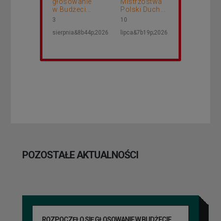
głosowanie
Mistrzostwa
w Budżeci...
Polski Duch...
3
10
sierpnia&8b44p;2026
lipca&7b19p;2026
POZOSTAŁE AKTUALNOŚCI
ROZPOCZĘŁO SIĘ GŁOSOWANIE W BUDŻECIE