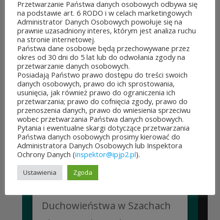
Przetwarzanie Państwa danych osobowych odbywa się
po...
na podstawie art. 6 RODO i w celach marketingowych
Administrator Danych Osobowych powołuje się na
CZYTAJ DALEJ
prawnie uzasadniony interes, którym jest analiza ruchu
na stronie internetowej.
Państwa dane osobowe będą przechowywane przez
okres od 30 dni do 5 lat lub do odwołania zgody na
przetwarzanie danych osobowych.
JUBILEUSZOWE XXV MISTRZOSTWA POLSKI
Posiadają Państwo prawo dostępu do treści swoich
DUCHOWIEŃSTWA W SZACHACH
danych osobowych, prawo do ich sprostowania,
KLASYCZNYCH.
usunięcia, jak również prawo do ograniczenia ich
przetwarzania; prawo do cofnięcia zgody, prawo do
10 lipca&7b19p;2026
przenoszenia danych, prawo do wniesienia sprzeciwu
W dniach 6–10 lipca 2026 r. w
wobec przetwarzania Państwa danych osobowych.
Pytania i ewentualne skargi dotyczące przetwarzania
Collegium Marianum w
Państwa danych osobowych prosimy kierować do
Administratora Danych Osobowych lub Inspektora
Pelplinie odbyły się
Ochrony Danych (
inspektor@ipjp2.pl
).
Jubileuszowe XXV
Ustawienia
Zgoda
Mistrzostwa Polski
Duchowieństwa w Szachach