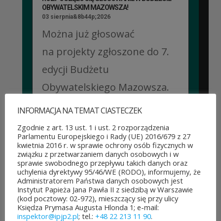
OBYWATELSKIM MAZOWSZA!
03 sierpnia&8b44p;2026
Można już głosować
na projekty zgłoszone do 7.
edycji Budżetu
Obywatelskiego Mazowsza.
To mieszkańcy zdecydują,
INFORMACJA NA TEMAT CIASTECZEK
które pomysły dostaną
Zgodnie z art. 13 ust. 1 i ust. 2 rozporządzenia
Parlamentu Europejskiego i Rady (UE) 2016/679 z 27
dofinansowanie z budżetu
kwietnia 2016 r. w sprawie ochrony osób fizycznych w
związku z przetwarzaniem danych osobowych i w
samorządu województwa
sprawie swobodnego przepływu takich danych oraz
uchylenia dyrektywy 95/46/WE (RODO), informujemy, że
mazowieckiego. Do rozdania
Administratorem Państwa danych osobowych jest
Instytut Papieża Jana Pawła II z siedzibą w Warszawie
jest aż 30 mln zł! Mieszkańcy
(kod pocztowy: 02-972), mieszczący się przy ulicy
Księdza Prymasa Augusta Hlonda 1; e-mail:
województwa mazowieckiego
inspektor@ipjp2.pl
; tel.:
+48 22 213 11 90
.