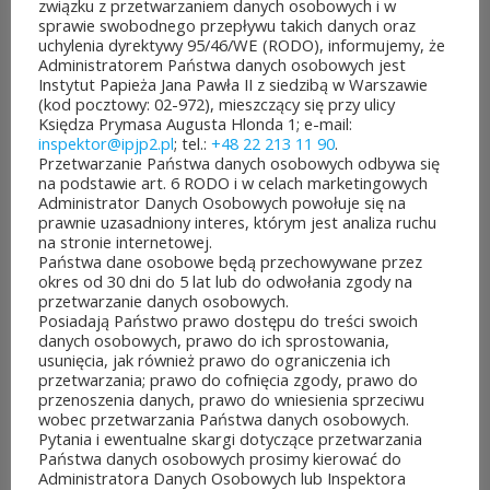
związku z przetwarzaniem danych osobowych i w
sprawie swobodnego przepływu takich danych oraz
które pomysły dostaną
uchylenia dyrektywy 95/46/WE (RODO), informujemy, że
Administratorem Państwa danych osobowych jest
dofinansowanie z budżetu
Instytut Papieża Jana Pawła II z siedzibą w Warszawie
(kod pocztowy: 02-972), mieszczący się przy ulicy
samorządu województwa
Księdza Prymasa Augusta Hlonda 1; e-mail:
inspektor@ipjp2.pl
; tel.:
+48 22 213 11 90
.
mazowieckiego. Do rozdania
Przetwarzanie Państwa danych osobowych odbywa się
na podstawie art. 6 RODO i w celach marketingowych
jest aż 30 mln zł! Mieszkańcy
Administrator Danych Osobowych powołuje się na
prawnie uzasadniony interes, którym jest analiza ruchu
województwa mazowieckiego
na stronie internetowej.
Państwa dane osobowe będą przechowywane przez
po...
okres od 30 dni do 5 lat lub do odwołania zgody na
przetwarzanie danych osobowych.
CZYTAJ DALEJ
Posiadają Państwo prawo dostępu do treści swoich
danych osobowych, prawo do ich sprostowania,
usunięcia, jak również prawo do ograniczenia ich
przetwarzania; prawo do cofnięcia zgody, prawo do
przenoszenia danych, prawo do wniesienia sprzeciwu
wobec przetwarzania Państwa danych osobowych.
JUBILEUSZOWE XXV MISTRZOSTWA POLSKI
Pytania i ewentualne skargi dotyczące przetwarzania
DUCHOWIEŃSTWA W SZACHACH
Państwa danych osobowych prosimy kierować do
KLASYCZNYCH.
Administratora Danych Osobowych lub Inspektora