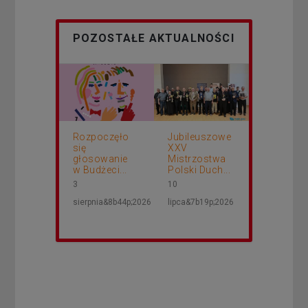
POZOSTAŁE AKTUALNOŚCI
Rozpoczęło
Jubileuszowe
się
XXV
głosowanie
Mistrzostwa
w Budżeci...
Polski Duch...
3
10
sierpnia&8b44p;2026
lipca&7b19p;2026