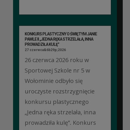
KONKURS PLASTYCZNY O ŚWIĘTYM JANIE
PAWLE II „JEDNA RĘKA STRZELAŁA, INNA
PROWADZIŁA KULĘ”
27 czerwca&6b29p;2026
26 czerwca 2026 roku w
Sportowej Szkole nr 5 w
Wołominie odbyło się
uroczyste rozstrzygnięcie
konkursu plastycznego
„Jedna ręka strzelała, inna
prowadziła kulę”. Konkurs