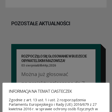
POZOSTAŁE AKTUALNOŚCI
ROZPOCZĘŁO SIĘ GŁOSOWANIE W BUDŻECIE
OBYWATELSKIM MAZOWSZA!
03 sierpnia&8b44p;2026
Można już głosować
na projekty zgłoszone do 7.
INFORMACJA NA TEMAT CIASTECZEK
edycji Budżetu
Zgodnie z art. 13 ust. 1 i ust. 2 rozporządzenia
Obywatelskiego Mazowsza.
Parlamentu Europejskiego i Rady (UE) 2016/679 z 27
kwietnia 2016 r. w sprawie ochrony osób fizycznych w
To mieszkańcy zdecydują,