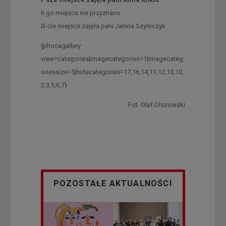
II-go miejsca nie przyznano
III-cie miejsce zajęła pani Janina Szymczyk.
{phocagallery
view=categories|imagecategories=1|imagecateg
oriessize=5|hidecategories=17,16,14,11,12,13,10,
2,3,5,6,7}
Fot. Olaf Olszowski
POZOSTAŁE AKTUALNOŚCI