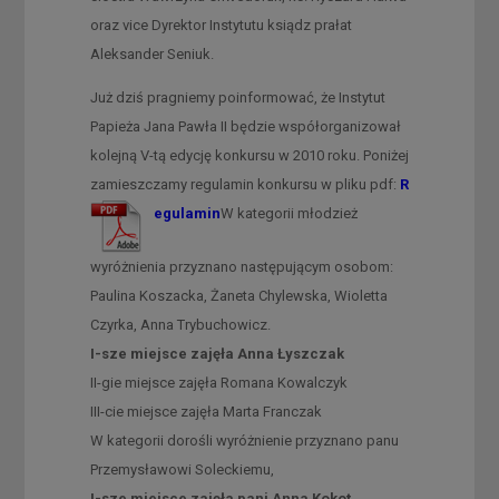
oraz vice Dyrektor Instytutu ksiądz prałat
Aleksander Seniuk.
Już dziś pragniemy poinformować, że Instytut
Papieża Jana Pawła II będzie współorganizował
kolejną V-tą edycję konkursu w 2010 roku. Poniżej
zamieszczamy regulamin konkursu w pliku pdf:
R
egulamin
W kategorii młodzież
wyróżnienia przyznano następującym osobom:
Paulina Koszacka, Żaneta Chylewska, Wioletta
Czyrka, Anna Trybuchowicz.
I-sze miejsce zajęła Anna Łyszczak
II-gie miejsce zajęła Romana Kowalczyk
III-cie miejsce zajęła Marta Franczak
W kategorii dorośli wyróżnienie przyznano panu
Przemysławowi Soleckiemu,
I-sze miejsce zajęła pani Anna Kokot