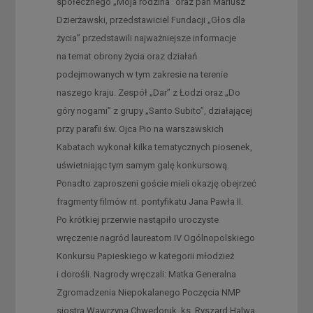
społecznego „Moja rodzina” oraz pan Mariusz
Dzierżawski, przedstawiciel Fundacji „Głos dla
życia” przedstawili najważniejsze informacje
na temat obrony życia oraz działań
podejmowanych w tym zakresie na terenie
naszego kraju. Zespół „Dar” z Łodzi oraz „Do
góry nogami” z grupy „Santo Subito”, działającej
przy parafii św. Ojca Pio na warszawskich
Kabatach wykonał kilka tematycznych piosenek,
uświetniając tym samym galę konkursową.
Ponadto zaproszeni goście mieli okazję obejrzeć
fragmenty filmów nt. pontyfikatu Jana Pawła II.
Po krótkiej przerwie nastąpiło uroczyste
wręczenie nagród laureatom IV Ogólnopolskiego
Konkursu Papieskiego w kategorii młodzież
i dorośli. Nagrody wręczali: Matka Generalna
Zgromadzenia Niepokalanego Poczęcia NMP
siostra Wawrzyna Chwedoruk, ks. Ryszard Halwa