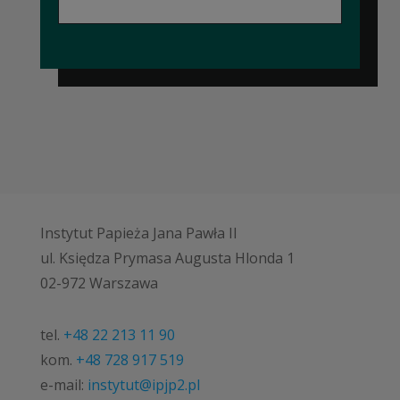
Instytut Papieża Jana Pawła II
ul. Księdza Prymasa Augusta Hlonda 1
02-972 Warszawa
tel.
+48 22 213 11 90
kom.
+48 728 917 519
e-mail:
instytut@ipjp2.pl