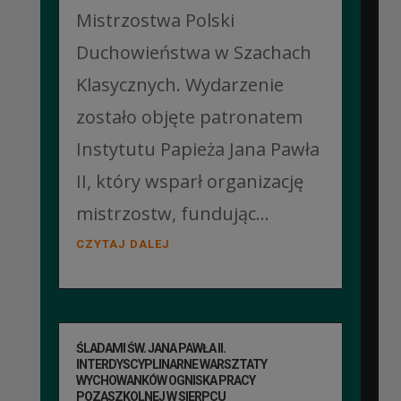
Mistrzostwa Polski
Duchowieństwa w Szachach
Klasycznych. Wydarzenie
zostało objęte patronatem
Instytutu Papieża Jana Pawła
II, który wsparł organizację
mistrzostw, fundując...
CZYTAJ DALEJ
ŚLADAMI ŚW. JANA PAWŁA II.
INTERDYSCYPLINARNE WARSZTATY
WYCHOWANKÓW OGNISKA PRACY
POZASZKOLNEJ W SIERPCU