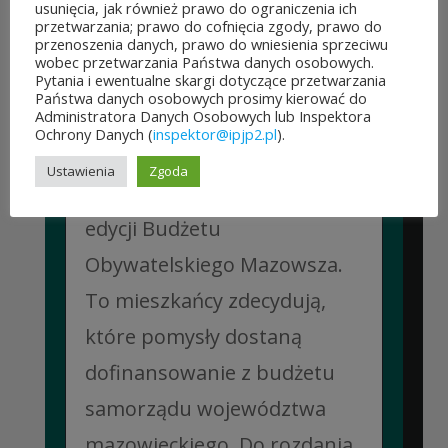
usunięcia, jak również prawo do ograniczenia ich
przetwarzania; prawo do cofnięcia zgody, prawo do
przenoszenia danych, prawo do wniesienia sprzeciwu
wobec przetwarzania Państwa danych osobowych.
Pytania i ewentualne skargi dotyczące przetwarzania
ROZPOCZĘŁO SIĘ GŁOSOWANIE W BUDŻECIE
Państwa danych osobowych prosimy kierować do
OBYWATELSKIM MAZOWSZA!
Administratora Danych Osobowych lub Inspektora
03 sierpnia&8b44p;2026
Ochrony Danych (
inspektor@ipjp2.pl
).
Można już głosować
Ustawienia
Zgoda
na projekty zgłoszone do 7.
edycji Budżetu
Obywatelskiego Mazowsza.
To mieszkańcy zdecydują,
które pomysły dostaną
dofinansowanie z budżetu
samorządu województwa
mazowieckiego. Do rozdania