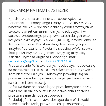
INFORMACJA NA TEMAT CIASTECZEK
Rozpoczęło
Jubileuszowe
się
XXV
Zgodnie z art. 13 ust. 1 i ust. 2 rozporządzenia
głosowanie
Mistrzostwa
Parlamentu Europejskiego i Rady (UE) 2016/679 z 27
w Budżeci...
Polski Duch...
kwietnia 2016 r. w sprawie ochrony osób fizycznych w
3
10
związku z przetwarzaniem danych osobowych i w
sprawie swobodnego przepływu takich danych oraz
sierpnia&8b44p;2026
lipca&7b19p;2026
uchylenia dyrektywy 95/46/WE (RODO), informujemy, że
Administratorem Państwa danych osobowych jest
Instytut Papieża Jana Pawła II z siedzibą w Warszawie
(kod pocztowy: 02-972), mieszczący się przy ulicy
Księdza Prymasa Augusta Hlonda 1; e-mail:
inspektor@ipjp2.pl
; tel.:
+48 22 213 11 90
.
Przetwarzanie Państwa danych osobowych odbywa się
na podstawie art. 6 RODO i w celach marketingowych
Administrator Danych Osobowych powołuje się na
prawnie uzasadniony interes, którym jest analiza ruchu
na stronie internetowej.
Państwa dane osobowe będą przechowywane przez
okres od 30 dni do 5 lat lub do odwołania zgody na
POZOSTAŁE AKTUALNOŚCI
przetwarzanie danych osobowych.
Posiadają Państwo prawo dostępu do treści swoich
danych osobowych, prawo do ich sprostowania,